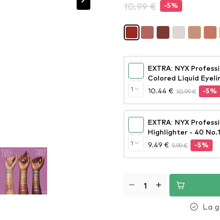
10.99 €
-5%
EXTRA: NYX Professi
Colored Liquid Eyeli
1
10.44 €
10.99 €
-5%
EXTRA: NYX Profess
Highlighter - 40 No.
1
9.49 €
9.99 €
-5%
La g