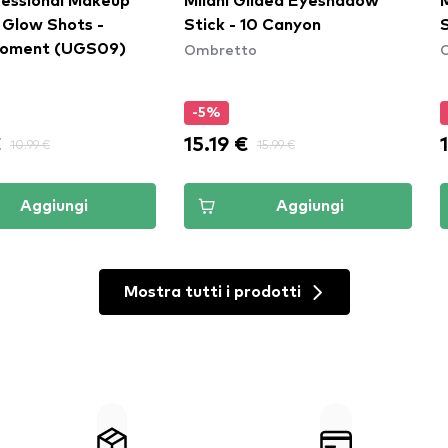
essional Makeup
Milani Gilded Eyeshadow
 Glow Shots -
Stick - 10 Canyon
Ombretto
oment (UGS09)
o
-5%
€
15.19 €
10.99 €
15.99 €
Aggiungi
Aggiungi
Mostra tutti i prodotti