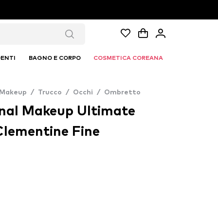
ENTI
BAGNO E CORPO
COSMETICA COREANA
 Makeup
/
Trucco
/
Occhi
/
Ombretto
nal Makeup Ultimate
Clementine Fine