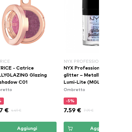
RICE
NYX PROFESSIONAL MAKEUP
RICE - Catrice
NYX Professional Makeup
LYGLAZING Glazing
glitter – Metallic Glitter –
shadow C01
Lumi-Lite (MGLI05)
retto
Ombretto
%
-5%
7 €
7.59 €
4.49 €
7.99 €
Aggiungi
Aggiungi