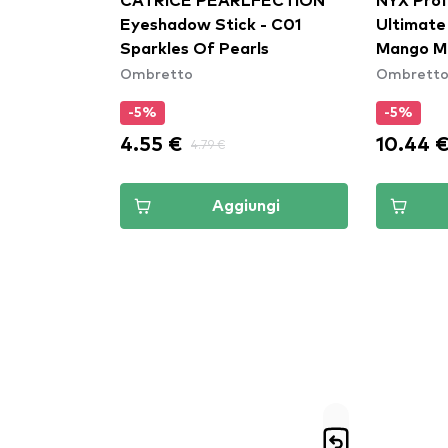
CATRICE PEARLFECTION
NYX Prof
Eyeshadow Stick - C01
Ultimate
Sparkles Of Pearls
Mango M
Ombretto
Ombrett
-5%
-5%
4.55 €
10.44 
4.79 €
Aggiungi