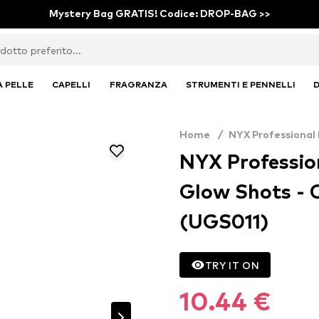
Mystery Bag GRATIS! Codice: DROP-BAG >>
A PELLE
CAPELLI
FRAGRANZA
STRUMENTI E PENNELLI
D
Home
/
NYX Professional
NYX Professio
Glow Shots - 
(UGS011)
TRY IT ON
10.44 €