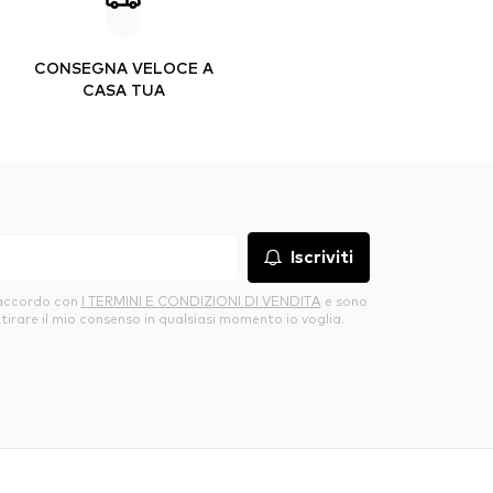
CONSEGNA VELOCE A
CASA TUA
Iscriviti
’accordo con
I TERMINI E CONDIZIONI DI VENDITA
e sono
itirare il mio consenso in qualsiasi momento io voglia.