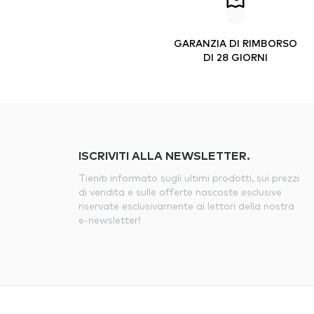
GARANZIA DI RIMBORSO
DI 28 GIORNI
ISCRIVITI ALLA NEWSLETTER.
Tieniti informato sugli ultimi prodotti, sui prezzi
di vendita e sulle offerte nascoste esclusive
riservate esclusivamente ai lettori della nostra
e-newsletter!