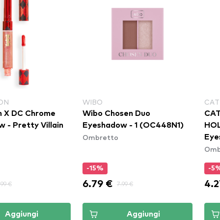
ON
WIBO
CAT
n X DC Chrome
Wibo Chosen Duo
CAT
 - Pretty Villain
Eyeshadow - 1 (OC448N1)
HOL
Ombretto
Eye
Omb
-15%
-5
6.79 €
4.2
.99 €
7.99 €
Aggiungi
Aggiungi