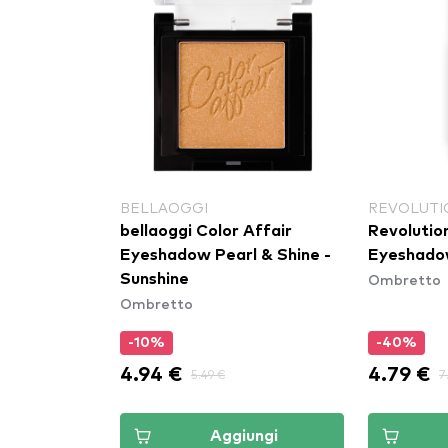
BELLAOGGI
REVOLUTI
t Night
bellaoggi Color Affair
Revolutio
r - 3
Eyeshadow Pearl & Shine -
Eyeshadow
Ombretto
Sunshine
Ombretto
-10%
-40%
4.94 €
4.79 €
5.49 €
7
ungi
Aggiungi