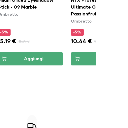
Milani Gilded Eyeshadow
NYX Professional Makeu
Stick - 09 Marble
Ultimate Glow Shots -
Ombretto
Passionfruit Posh (UGS17
Ombretto
-5%
-5%
15.19 €
10.44 €
15.99 €
10.99 €
Aggiungi
Aggiungi