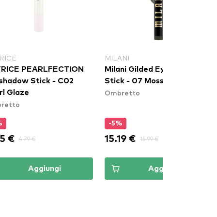
RICE
MILANI
RICE PEARLFECTION
Milani Gilded Eyeshadow
shadow Stick - C02
Stick - 07 Moss
Ombretto
rl Glaze
retto
%
-5%
5 €
15.19 €
4.79 €
15.99 €
Aggiungi
Aggiungi