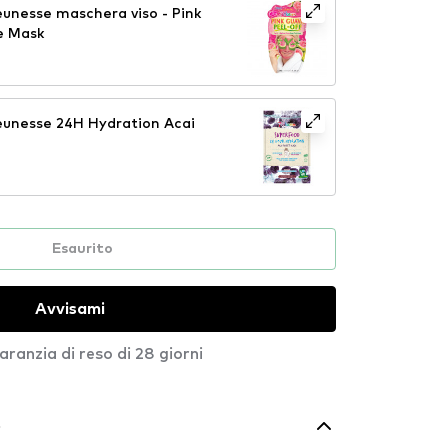
nesse maschera viso - Pink
e Mask
unesse 24H Hydration Acai
Esaurito
Avvisami
aranzia di reso di 28 giorni
o