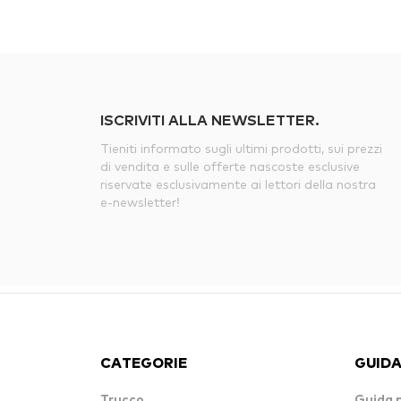
ISCRIVITI ALLA NEWSLETTER.
Tieniti informato sugli ultimi prodotti, sui prezzi
di vendita e sulle offerte nascoste esclusive
riservate esclusivamente ai lettori della nostra
e-newsletter!
CATEGORIE
GUIDA
Trucco
Guida 