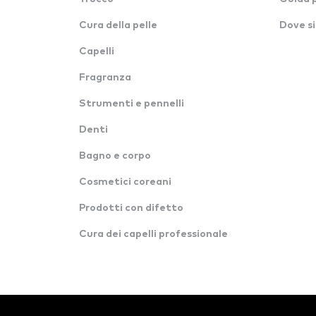
Cura della pelle
Dove si
Capelli
Fragranza
Strumenti e pennelli
Denti
Bagno e corpo
Cosmetici coreani
Prodotti con difetto
Cura dei capelli professionale