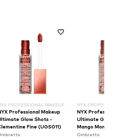
NYX PROFESSIONAL MAKEUP
NYX PROFESSIONAL MAKE
NYX Professional Makeup
NYX Professional Makeu
Ultimate Glow Shots -
Ultimate Glow Shots -
Clementine Fine (UGS011)
Mango Moment (UGS09)
Ombretto
Ombretto