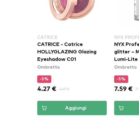
CATRICE
NYX PROF
uo
CATRICE - Catrice
NYX Profe
(OC448N1)
HOLLYGLAZING Glazing
glitter – 
Eyeshadow C01
Lumi-Lite
Ombretto
Ombretto
-5%
-5%
4.27 €
7.59 €
4.49 €
7.
ungi
Aggiungi