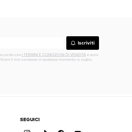
Iscriviti
’accordo con
I TERMINI E CONDIZIONI DI VENDITA
e sono
itirare il mio consenso in qualsiasi momento io voglia.
SEGUICI