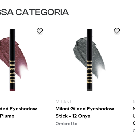
SSA CATEGORIA
MILANI
ilded Eyeshadow
Milani Gilded Eyeshadow
1 Plump
Stick - 12 Onyx
o
Ombretto