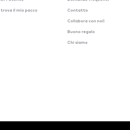
 trova il mio pacco
Contatto
Collabora con noi!
Buono regalo
Chi siamo