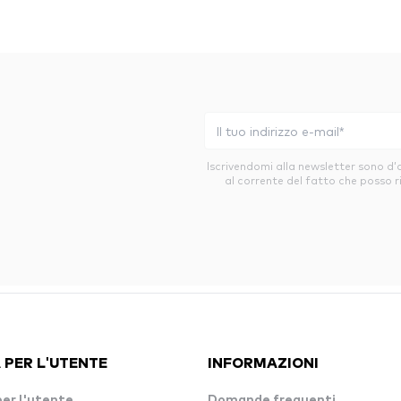
Iscrivendomi alla newsletter sono d
al corrente del fatto che posso r
 PER L'UTENTE
INFORMAZIONI
per l'utente
Domande frequenti