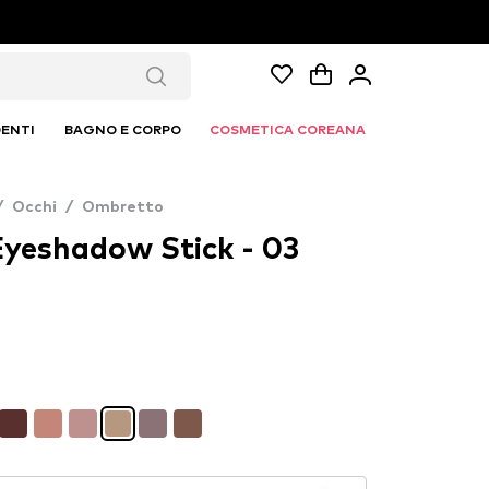
ENTI
BAGNO E CORPO
COSMETICA COREANA
/
Occhi
/
Ombretto
Eyeshadow Stick - 03