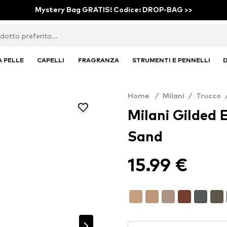
Mystery Bag GRATIS! Codice: DROP-BAG >>
A PELLE
CAPELLI
FRAGRANZA
STRUMENTI E PENNELLI
D
Home
/
Milani
/
Trucco
Milani Gilded 
Sand
15.99 €