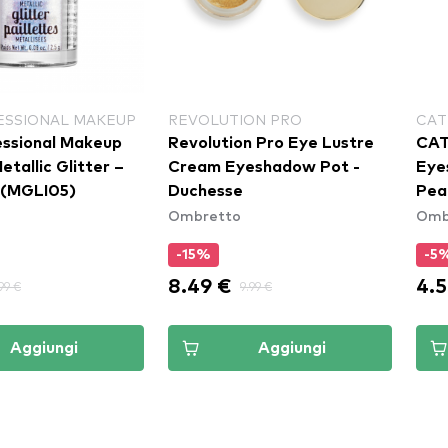
ESSIONAL MAKEUP
REVOLUTION PRO
CAT
ssional Makeup
Revolution Pro Eye Lustre
CAT
Metallic Glitter –
Cream Eyeshadow Pot -
Eye
 (MGLI05)
Duchesse
Pea
Ombretto
Omb
-15%
-5
8.49 €
4.5
99 €
9.99 €
Aggiungi
Aggiungi