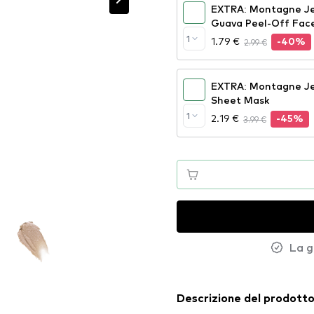
EXTRA: Montagne Jeu
Guava Peel-Off Fac
1
1.79 €
2.99 €
-40%
EXTRA: Montagne Je
Sheet Mask
1
2.19 €
3.99 €
-45%
La g
Descrizione del prodott