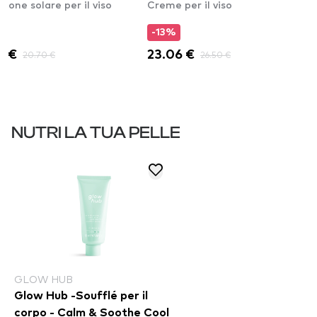
zione solare per il viso
Creme per il viso
%
-13%
3 €
20.70 €
23.06 €
26.50 €
NUTRI LA TUA PELLE
GLOW HUB
Glow Hub -Soufflé per il
corpo - Calm & Soothe Cool