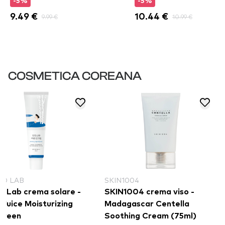
-5%
-5%
9.49 €
9.99 €
10.44 €
10.99 €
COSMETICA COREANA
D LAB
SKIN1004
d Lab crema solare -
SKIN1004 crema viso -
 Juice Moisturizing
Madagascar Centella
creen
Soothing Cream (75ml)