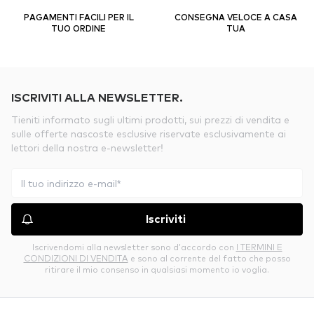
PAGAMENTI FACILI PER IL
CONSEGNA VELOCE A CASA
TUO ORDINE
TUA
ISCRIVITI ALLA NEWSLETTER.
Tieniti informato sugli ultimi prodotti, sui prezzi di vendita e
sulle offerte nascoste esclusive riservate esclusivamente ai
lettori della nostra e-newsletter!
Iscriviti
Iscrivendomi alla newsletter sono d’accordo con
I TERMINI E
CONDIZIONI DI VENDITA
e sono al corrente del fatto che posso
ritirare il mio consenso in qualsiasi momento io voglia.