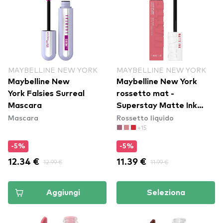
MAYBELLINE NEW YORK
MAYBELLINE NEW YORK
Maybelline New
Maybelline New York
York Falsies Surreal
rossetto mat -
Mascara
Superstay Matte Ink
Mascara
Rossetto liquido
Liquid Lipstick - 180
+15
Revolutionary
-5%
-5%
12.34 €
12.99 €
11.39 €
11.99 €
Aggiungi
Seleziona