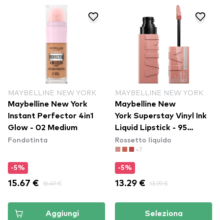
MAYBELLINE NEW YORK
MAYBELLINE NEW YORK
Maybelline New York
Maybelline New
Instant Perfector 4in1
York Superstay Vinyl Ink
Glow - 02 Medium
Liquid Lipstick - 95
Fondotinta
Rossetto liquido
Captivated
+7
-5%
-5%
15.67 €
16.49 €
13.29 €
13.99 €
Aggiungi
Seleziona