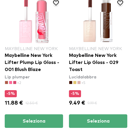
MAYBELLINE NEW YORK
MAYBELLINE NEW YORK
Maybelline New York
Maybelline New York
Lifter Plump Lip Gloss -
Lifter Lip Gloss - 029
001 Blush Blaze
Toast
Lip plumper
Lucidalabbra
+2
+5
-5%
-5%
11.88 €
12.50 €
9.49 €
9.99 €
Seleziona
Seleziona