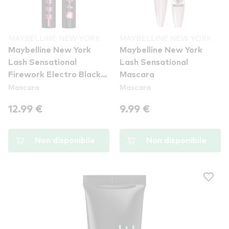
MAYBELLINE NEW YORK
MAYBELLINE NEW YORK
Maybelline New York
Maybelline New York
Lash Sensational
Lash Sensational
Firework Electro Black
Mascara
Mascara
Mascara
Mascara
12.99 €
9.99 €
Non disponibile
Non disponibile