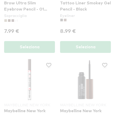
Brow Ultra Slim
Tattoo Liner Smokey Gel
Eyebrow Pencil - 01
Pencil - Black
Sopracciglia
Eyeliner
Blonde
+1
7.99 €
8.99 €
Seleziona
Seleziona
MAYBELLINE NEW YORK
MAYBELLINE NEW YORK
Maybelline New York
Maybelline New York