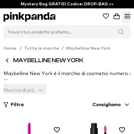
Mystery Bag GRATIS! Codice: DROP-BAG >>
Home
/
Tutte le marche
/
Maybelline New York
MAYBELLINE NEW YORK
Maybelline New York è il marchio di cosmetici numero u
Nel 1913, il giovane chimico di Chicago Thomas Williams s
Mostra di più
Due anni dopo, Williams ha introdotto Maybelline Cake Mas
Filtra
Consigliamo