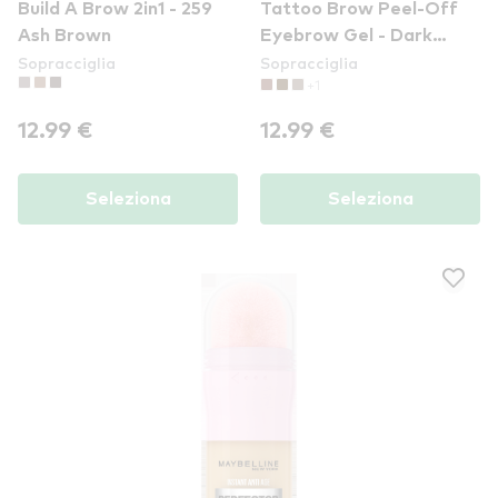
Build A Brow 2in1 - 259
Tattoo Brow Peel-Off
Ash Brown
Eyebrow Gel - Dark
Sopracciglia
Sopracciglia
Brown
+1
12.99 €
12.99 €
Seleziona
Seleziona