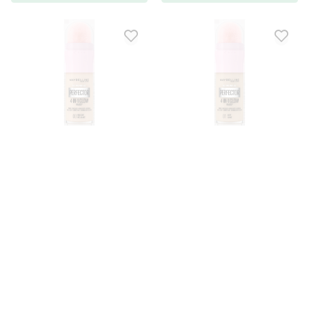
MAYBELLINE NEW YORK
MAYBELLINE NEW YORK
Maybelline New York
Maybelline New York
Instant Perfector 4in1
Instant Perfector 4in1
Glow - 00 Fair Light
Glow - 01 Light
Fondotinta
Fondotinta
16.49 €
16.49 €
Non disponibile
Non disponibile