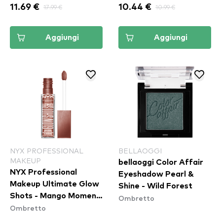
11.69 €
17.99 €
10.44 €
10.99 €
Aggiungi
Aggiungi
NYX PROFESSIONAL
BELLAOGGI
MAKEUP
bellaoggi Color Affair
NYX Professional
Eyeshadow Pearl &
Makeup Ultimate Glow
Shine - Wild Forest
Shots - Mango Moment
Ombretto
Ombretto
(UGS09)