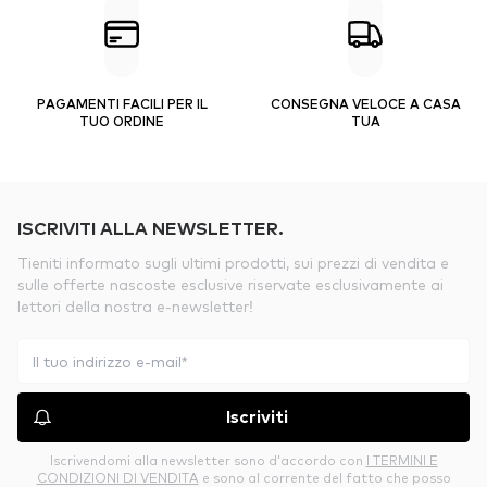
PAGAMENTI FACILI PER IL
CONSEGNA VELOCE A CASA
TUO ORDINE
TUA
ISCRIVITI ALLA NEWSLETTER.
Tieniti informato sugli ultimi prodotti, sui prezzi di vendita e
sulle offerte nascoste esclusive riservate esclusivamente ai
lettori della nostra e-newsletter!
Iscriviti
Iscrivendomi alla newsletter sono d’accordo con
I TERMINI E
CONDIZIONI DI VENDITA
e sono al corrente del fatto che posso