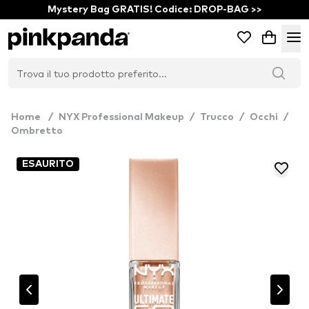
Mystery Bag GRATIS! Codice: DROP-BAG >>
Home
/
NYX Professional Makeup
/
Trucco
/
Occhi
/
Ombretto
ESAURITO