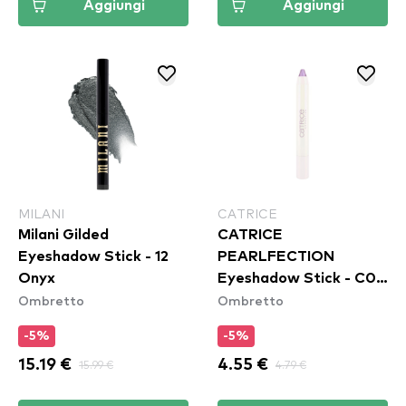
Aggiungi
Aggiungi
MILANI
CATRICE
Milani Gilded
CATRICE
Eyeshadow Stick - 12
PEARLFECTION
Onyx
Eyeshadow Stick - C01
Ombretto
Ombretto
Sparkles Of Pearls
-5%
-5%
15.19 €
15.99 €
4.55 €
4.79 €