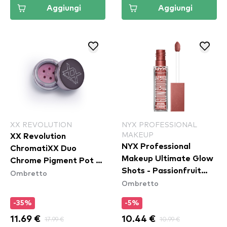
Aggiungi
Aggiungi
XX REVOLUTION
NYX PROFESSIONAL
MAKEUP
XX Revolution
NYX Professional
ChromatiXX Duo
Makeup Ultimate Glow
Chrome Pigment Pot -
Shots - Passionfruit
Ombretto
Flip
Ombretto
Posh (UGS17)
-35%
-5%
11.69 €
17.99 €
10.44 €
10.99 €