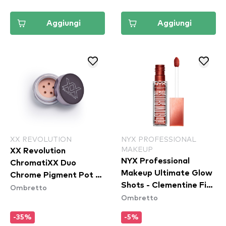
Aggiungi
Aggiungi
XX REVOLUTION
NYX PROFESSIONAL
MAKEUP
XX Revolution
NYX Professional
ChromatiXX Duo
Makeup Ultimate Glow
Chrome Pigment Pot -
Shots - Clementine Fine
Ombretto
Charge
Ombretto
(UGS011)
-35%
-5%