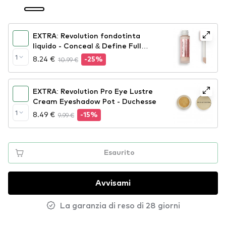
EXTRA: Revolution fondotinta
liquido - Conceal & Define Full
Coverage Foundation - F1
1
8.24 €
10.99 €
-25%
EXTRA: Revolution Pro Eye Lustre
Cream Eyeshadow Pot - Duchesse
1
8.49 €
9.99 €
-15%
Esaurito
Avvisami
La garanzia di reso di 28 giorni