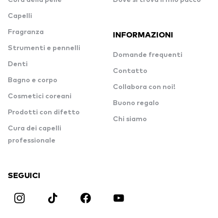
Cura della pelle
Dove si trova il mio pacco
Capelli
Fragranza
INFORMAZIONI
Strumenti e pennelli
Domande frequenti
Denti
Contatto
Bagno e corpo
Collabora con noi!
Cosmetici coreani
Buono regalo
Prodotti con difetto
Chi siamo
Cura dei capelli
professionale
SEGUICI