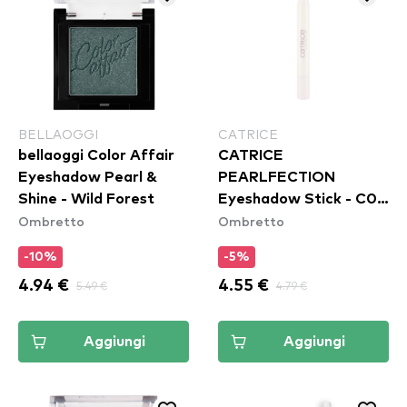
BELLAOGGI
CATRICE
bellaoggi Color Affair
CATRICE
Eyeshadow Pearl &
PEARLFECTION
Shine - Wild Forest
Eyeshadow Stick - C03
Ombretto
Ombretto
Unstoppapearl
-10%
-5%
4.94 €
5.49 €
4.55 €
4.79 €
Aggiungi
Aggiungi