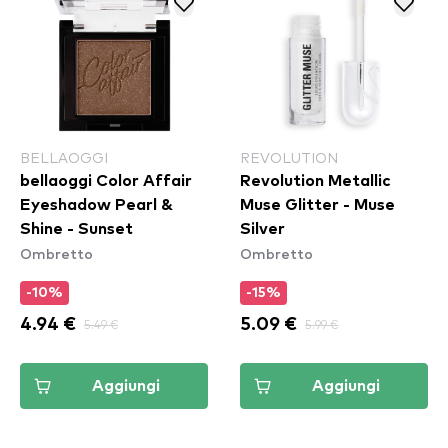
BELLAOGGI
REVOLUTION
bellaoggi Color Affair
Revolution Metallic
Eyeshadow Pearl &
Muse Glitter - Muse
Shine - Sunset
Silver
Ombretto
Ombretto
-10%
-15%
4.94 €
5.49 €
5.09 €
5.99 €
Aggiungi
Aggiungi