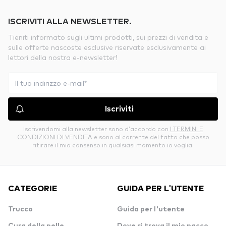
ISCRIVITI ALLA NEWSLETTER.
Tieniti informato sugli ultimi prodotti, sui prezzi di vendita e
sulle offerte nascoste esclusive riservate esclusivamente ai
lettori della nostra e-newsletter!
Iscriviti
Iscrivendomi alla newsletter sono d’accordo con
I TERMINI E
CONDIZIONI DI VENDITA
e sono al corrente del fatto che posso
ritirare il mio consenso in qualsiasi momento io voglia.
CATEGORIE
GUIDA PER L'UTENTE
Trucco
Guida per l'utente