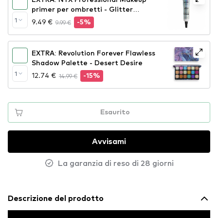
primer per ombretti - Glitter
Primer (GLIP01)
1
9.49 €
9.99 €
-5%
EXTRA: Revolution Forever Flawless
Shadow Palette - Desert Desire
1
12.74 €
14.99 €
-15%
Esaurito
Avvisami
La garanzia di reso di 28 giorni
Descrizione del prodotto