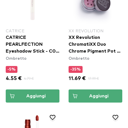
CATRICE
XX REVOLUTION
CATRICE
XX Revolution
PEARLFECTION
ChromatiXX Duo
Eyeshadow Stick - C01
Chrome Pigment Pot -
Ombretto
Ombretto
Sparkles Of Pearls
Flip
-5%
-35%
4.55 €
4.79 €
11.69 €
17.99 €
Aggiungi
Aggiungi