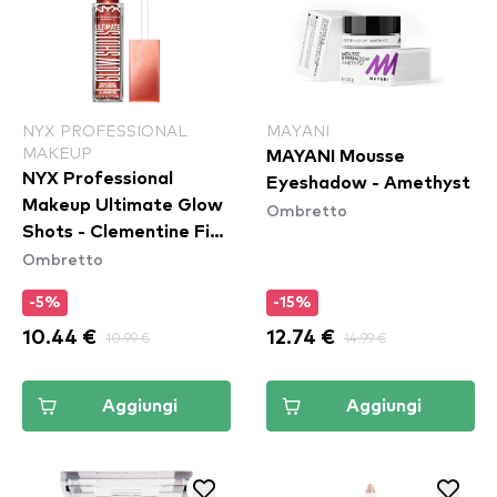
NYX PROFESSIONAL
MAYANI
MAKEUP
MAYANI Mousse
NYX Professional
Eyeshadow - Amethyst
Makeup Ultimate Glow
Ombretto
Shots - Clementine Fine
Ombretto
(UGS011)
-5%
-15%
10.44 €
10.99 €
12.74 €
14.99 €
Aggiungi
Aggiungi