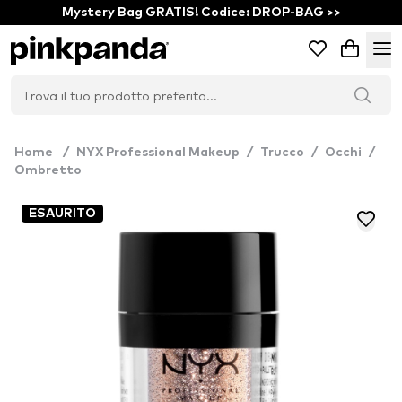
Mystery Bag GRATIS! Codice: DROP-BAG >>
Home
/
NYX Professional Makeup
/
Trucco
/
Occhi
/
Ombretto
ESAURITO