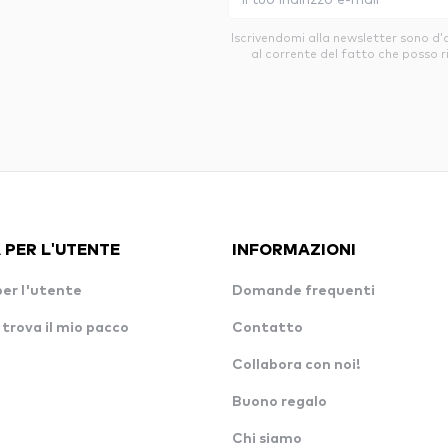
Iscrivendomi alla newsletter sono d
al corrente del fatto che posso r
 PER L'UTENTE
INFORMAZIONI
per l'utente
Domande frequenti
 trova il mio pacco
Contatto
Collabora con noi!
Buono regalo
Chi siamo