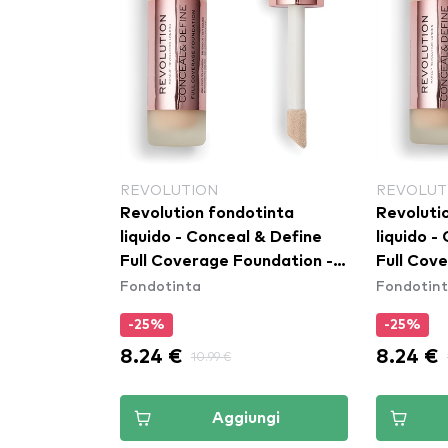
REVOLUTION
REVOLUT
Revolution fondotinta
Revoluti
liquido - Conceal & Define
liquido -
Full Coverage Foundation -
Full Cov
Fondotinta
Fondotin
F6
F4
-25%
-25%
8.24 €
8.24 €
10.99 €
Aggiungi