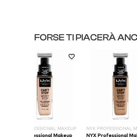
FORSE TI PIACERÀ AN
NAL MAKEUP
NYX PROFESSIONAL MAKEUP
NYX PROF
al Makeup
NYX Professional Makeup
NYX Profe