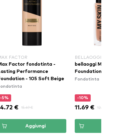
MAX FACTOR
BELLAOGGI
Max Factor fondotinta -
bellaoggi My Skin Tone
Lasting Performance
Foundation - Porcelain
Fondotinta
Foundation - 105 Soft Beige
Fondotinta
-5%
-10%
14.72 €
11.69 €
15.49 €
12.99 €
Aggiungi
Aggiungi