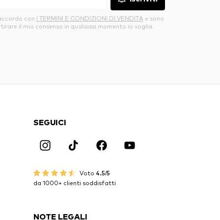
’accordo con
I TERMINI E CONDIZIONI DI VENDITA
e sono
itirare il mio consenso in qualsiasi momento io voglia.
SEGUICI
Voto
4.5/5
da 1000+ clienti soddisfatti
NOTE LEGALI