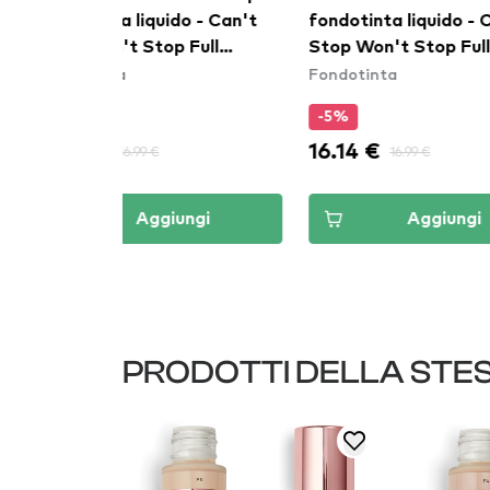
do - Can't
fondotinta liquido - Can't
Buttermel
 Full
Stop Won't Stop Full
Glow Skin
Fondotinta
Fondotint
ation -
Coverage Foundation -
Cashew B
Classic Tan
-5%
-5%
16.14 €
15.19 €
16.99 €
1
ungi
Aggiungi
PRODOTTI DELLA STE