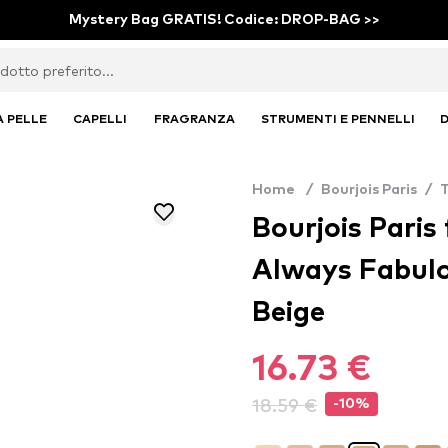
Mystery Bag GRATIS! Codice: DROP-BAG >>
A PELLE
CAPELLI
FRAGRANZA
STRUMENTI E PENNELLI
D
Home
/
Bourjois Paris
/
Bourjois Paris 
Always Fabulo
Beige
16.73 €
18.59 €
-10%