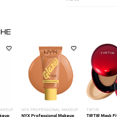
CHE
ESSIONAL MAKEUP
TIRTIR
REV
ssional Makeup
TIRTIR Mask Fit Red Mini
Rev