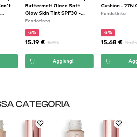
t Glaze Soft
Cushion - 27N Camel
liqu
Fondotinta
 Tint SPF30 -
Ful
a
Fon
utta
F7
-5%
-2
15.68 €
8.2
5.99 €
16.50 €
Aggiungi
Aggiungi
SSA CATEGORIA