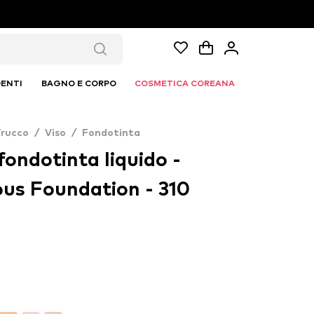
ENTI
BAGNO E CORPO
COSMETICA COREANA
Trucco
/
Viso
/
Fondotinta
fondotinta liquido -
us Foundation - 310