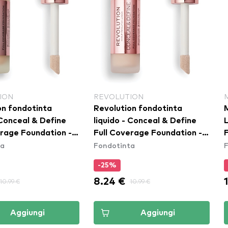
ION
REVOLUTION
on fondotinta
Revolution fondotinta
 Conceal & Define
liquido - Conceal & Define
erage Foundation -
Full Coverage Foundation -
ta
Fondotinta
F1
-25%
8.24 €
10.99 €
10.99 €
Aggiungi
Aggiungi