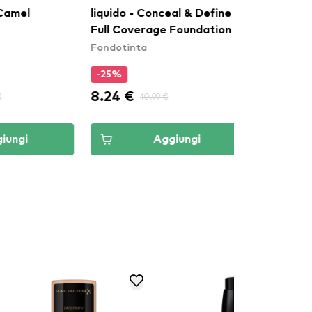
ido - Conceal & Define
liquido - Conceal & Define
l Coverage Foundation -
Full Coverage Foundation -
dotinta
Fondotinta
F5
5%
-25%
4 €
8.24 €
10.99 €
10.99 €
Aggiungi
Aggiungi