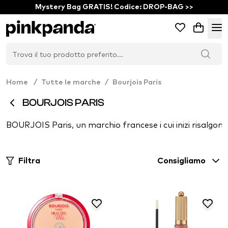
Mystery Bag GRATIS! Codice: DROP-BAG >>
Home
/
Tutte le marche
/
Bourjois Paris
BOURJOIS PARIS
BOURJOIS Paris, un marchio francese i cui inizi risalgon
Filtra
Consigliamo