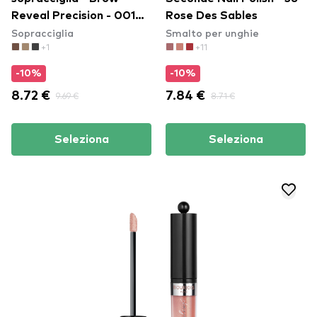
Reveal Precision - 001
Rose Des Sables
Sopracciglia
Smalto per unghie
Blonde
+1
+11
-10%
-10%
8.72 €
9.69 €
7.84 €
8.71 €
Seleziona
Seleziona