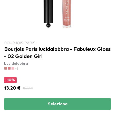
BOURJOIS PARIS
Bourjois Paris lucidalabbra - Fabuleux Gloss
- 02 Golden Girl
Lucidalabbra
+3
-10%
13.20 €
14.67 €
Seleziona