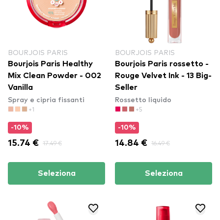
BOURJOIS PARIS
BOURJOIS PARIS
Bourjois Paris Healthy
Bourjois Paris rossetto -
Mix Clean Powder - 002
Rouge Velvet Ink - 13 Big-
Vanilla
Seller
Spray e cipria fissanti
Rossetto liquido
+1
+5
-10%
-10%
15.74 €
17.49 €
14.84 €
16.49 €
Seleziona
Seleziona