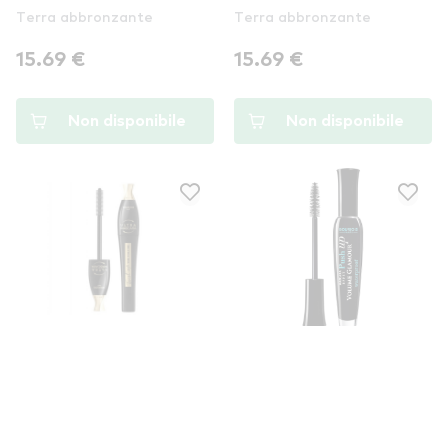
Terra abbronzante
Terra abbronzante
15.69 €
15.69 €
Non disponibile
Non disponibile
BOURJOIS PARIS
BOURJOIS PARIS
Bourjois Paris mascara -
Bourjois Paris Volume
Twist Up The Volume
Glamour Push Up
Mascara - Ultra Black
Mascara - Waterproof
Mascara
Mascara