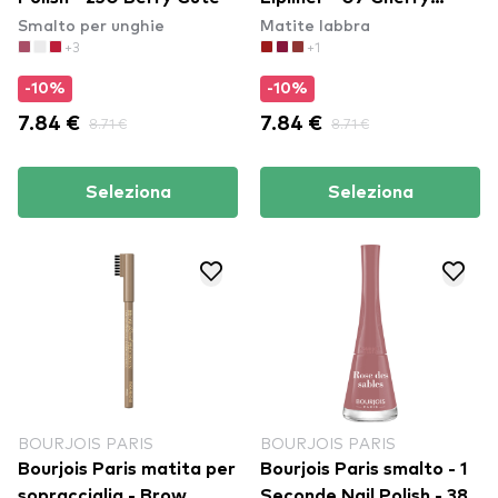
Smalto per unghie
Matite labbra
Boom Boom
+3
+1
-10%
-10%
7.84 €
8.71 €
7.84 €
8.71 €
Seleziona
Seleziona
BOURJOIS PARIS
BOURJOIS PARIS
Bourjois Paris matita per
Bourjois Paris smalto - 1
sopracciglia - Brow
Seconde Nail Polish - 38