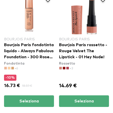
BOURJOIS PARIS
BOURJOIS PARIS
Bourjois Paris fondotinta
Bourjois Paris rossetto -
liquido - Always Fabulous
Rouge Velvet The
Foundation - 300 Rose
Lipstick - 01 Hey Nude!
Fondotinta
Rossetto
Sand
+6
+3
-10%
14.69 €
16.73 €
18.59 €
Seleziona
Seleziona