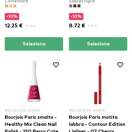
Correttore
Sopracciglia
Rose
Pencil - 01 Blond
-10%
-10%
12.25 €
13.61 €
8.72 €
9.69 €
Seleziona
Seleziona
BOURJOIS PARIS
BOURJOIS PARIS
Bourjois Paris smalto -
Bourjois Paris matita
Healthy Mix Clean Nail
labbra - Contour Edition
Polish - 250 Berry Cute
Lipliner - 07 Cherry