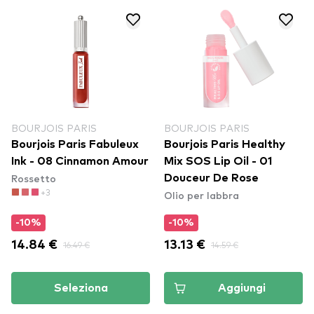
BOURJOIS PARIS
BOURJOIS PARIS
Bourjois Paris Fabuleux
Bourjois Paris Healthy
Ink - 08 Cinnamon Amour
Mix SOS Lip Oil - 01
Rossetto
Douceur De Rose
+3
Olio per labbra
-10%
-10%
14.84 €
16.49 €
13.13 €
14.59 €
Seleziona
Aggiungi