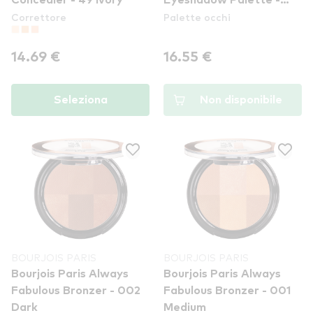
Concealer - 49 Ivory
Eyeshadow Palette -
Correttore
Palette occhi
Coup De Theatre
14.69 €
16.55 €
Seleziona
Non disponibile
BOURJOIS PARIS
BOURJOIS PARIS
Bourjois Paris Always
Bourjois Paris Always
Fabulous Bronzer - 002
Fabulous Bronzer - 001
Dark
Medium