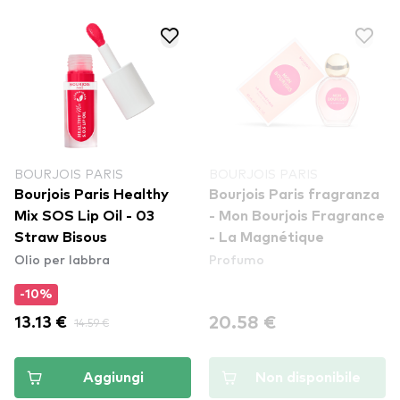
BOURJOIS PARIS
BOURJOIS PARIS
Bourjois Paris Healthy
Bourjois Paris fragranza
Mix SOS Lip Oil - 03
- Mon Bourjois Fragrance
Straw Bisous
- La Magnétique
Olio per labbra
Profumo
-10%
20.58 €
13.13 €
14.59 €
Aggiungi
Non disponibile