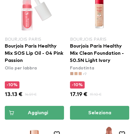
BOURJOIS PARIS
BOURJOIS PARIS
Bourjois Paris Healthy
Bourjois Paris Healthy
Mix SOS Lip Oil - 04 Pink
Mix Clean Foundation -
Passion
50.5N Light Ivory
Olio per labbra
Fondotinta
+9
-10%
-10%
13.13 €
14.59 €
17.19 €
19.10 €
Aggiungi
Seleziona