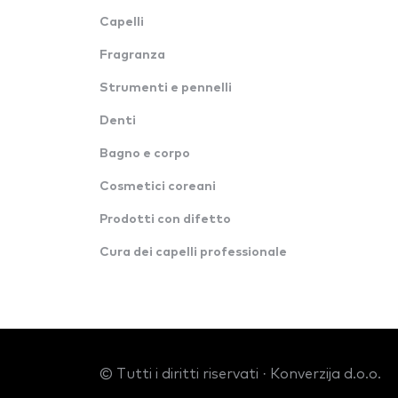
Capelli
Fragranza
Strumenti e pennelli
Denti
Bagno e corpo
Cosmetici coreani
Prodotti con difetto
Cura dei capelli professionale
© Tutti i diritti riservati · Konverzija d.o.o.