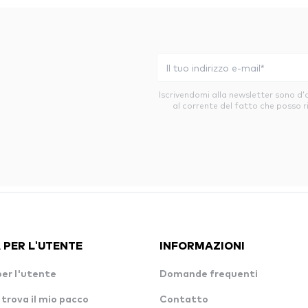
Iscrivendomi alla newsletter sono d
al corrente del fatto che posso r
 PER L'UTENTE
INFORMAZIONI
per l'utente
Domande frequenti
 trova il mio pacco
Contatto