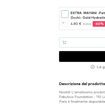
EXTRA: MAYANI -Patc
Occhi- Gold Hydrati
1
4.80 €
11.99 €
-60%
La g
Descrizione del prodott
Novità! L'amatissimo prodott
Fabulous Foundation - 110 Lig
Paris è finalmente disponib