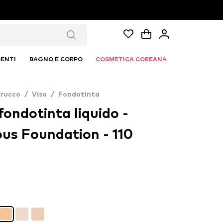
ENTI
BAGNO E CORPO
COSMETICA COREANA
Trucco
/
Viso
/
Fondotinta
fondotinta liquido -
us Foundation - 110