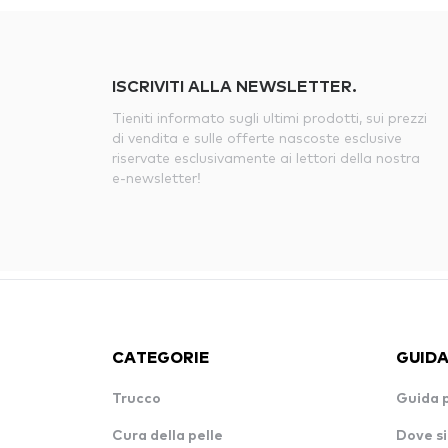
ISCRIVITI ALLA NEWSLETTER.
Tieniti informato sugli ultimi prodotti, sui prezzi
di vendita e sulle offerte nascoste esclusive
riservate esclusivamente ai lettori della nostra
e-newsletter!
CATEGORIE
GUIDA
Trucco
Guida 
Cura della pelle
Dove si