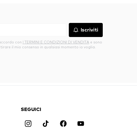
Iscriviti
’accordo con
I TERMINI E CONDIZIONI DI VENDITA
e sono
itirare il mio consenso in qualsiasi momento io voglia.
SEGUICI