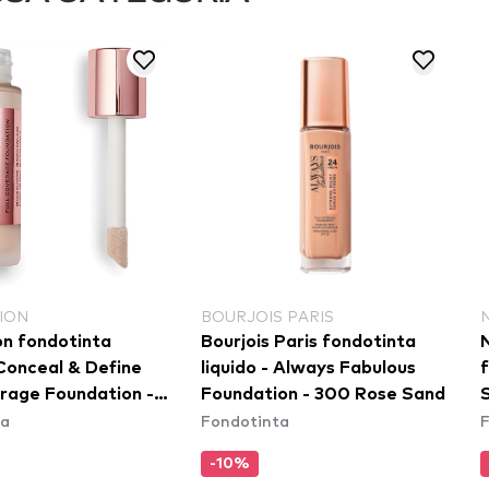
ION
BOURJOIS PARIS
on fondotinta
Bourjois Paris fondotinta
 Conceal & Define
liquido - Always Fabulous
f
erage Foundation -
Foundation - 300 Rose Sand
ta
Fondotinta
C
-10%