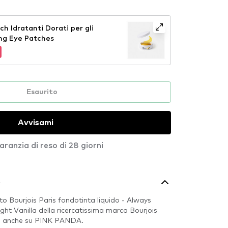
h Idratanti Dorati per gli
ng Eye Patches
Esaurito
Avvisami
aranzia di reso di 28 giorni
o
o Bourjois Paris fondotinta liquido - Always
ht Vanilla della ricercatissima marca Bourjois
ile anche su PINK PANDA.