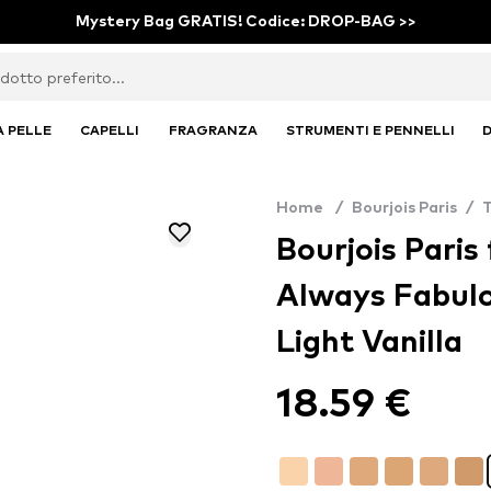
Mystery Bag GRATIS! Codice: DROP-BAG >>
A PELLE
CAPELLI
FRAGRANZA
STRUMENTI E PENNELLI
D
Home
/
Bourjois Paris
/
Bourjois Paris 
Always Fabulo
Light Vanilla
18.59 €