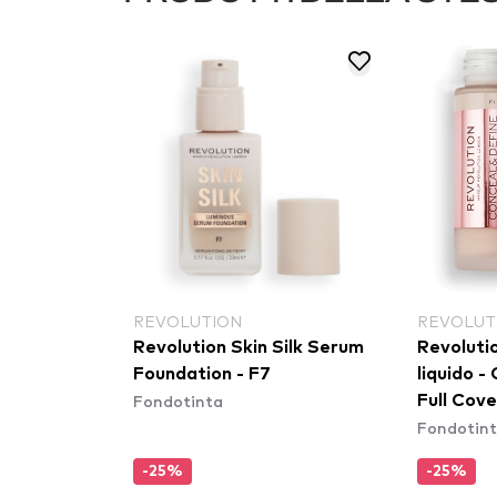
REVOLUTION
REVOLUT
Revolution Skin Silk Serum
Revoluti
Foundation - F7
liquido -
Fondotinta
Full Cov
Fondotin
F1
-25%
-25%