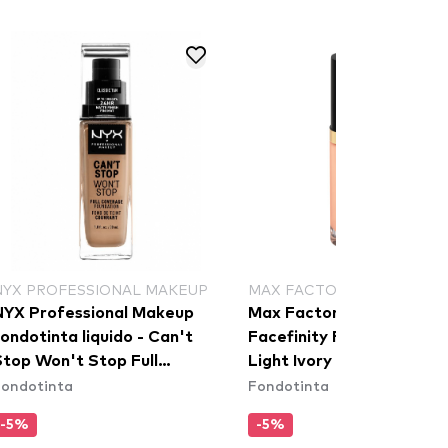
NYX PROFESSIONAL MAKEUP
MAX FACTOR
NYX Professional Makeup
Max Factor fondotinta -
ondotinta liquido - Can't
Facefinity Foundation - 
Stop Won't Stop Full
Light Ivory
Fondotinta
Fondotinta
Coverage Foundation -
lassic Tan
-5%
-5%