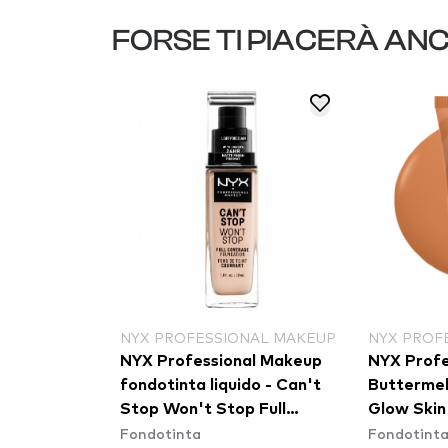
FORSE TI PIACERÀ AN
NYX PROFESSIONAL MAKEUP
NYX PROF
otinta
NYX Professional Makeup
NYX Profe
l & Define
fondotinta liquido - Can't
Buttermel
oundation -
Stop Won't Stop Full
Glow Skin
Fondotinta
Fondotint
Coverage Foundation -
Cashew B