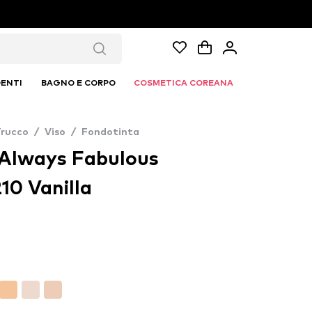
ENTI
BAGNO E CORPO
COSMETICA COREANA
Trucco
/
Viso
/
Fondotinta
s Always Fabulous
10 Vanilla