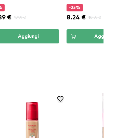
%
-25%
39 €
8.24 €
19.99 €
10.99 €
Aggiungi
Aggiungi