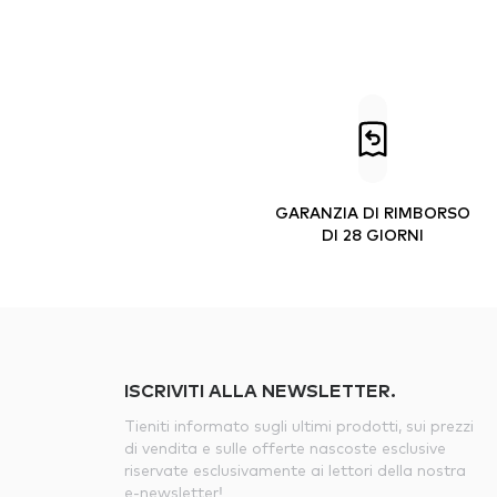
GARANZIA DI RIMBORSO
DI 28 GIORNI
ISCRIVITI ALLA NEWSLETTER.
Tieniti informato sugli ultimi prodotti, sui prezzi
di vendita e sulle offerte nascoste esclusive
riservate esclusivamente ai lettori della nostra
e-newsletter!