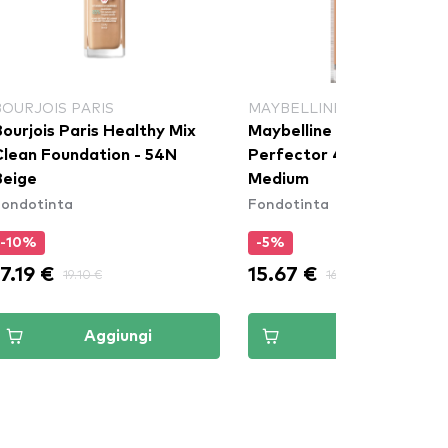
BOURJOIS PARIS
MAYBELLINE NEW YORK
ourjois Paris Healthy Mix
Maybelline New York Inst
Clean Foundation - 54N
Perfector 4in1 Glow - 02
Beige
Medium
Fondotinta
Fondotinta
-10%
-5%
17.19 €
15.67 €
19.10 €
16.49 €
Aggiungi
Aggiungi