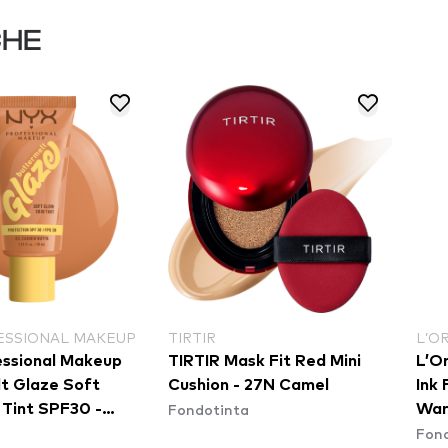
CHE
ESSIONAL MAKEUP
TIRTIR
L’O
ssional Makeup
TIRTIR Mask Fit Red Mini
L’Or
t Glaze Soft
Cushion - 27N Camel
Ink 
Fondotinta
 Tint SPF30 -
Wa
a
Fon
utta