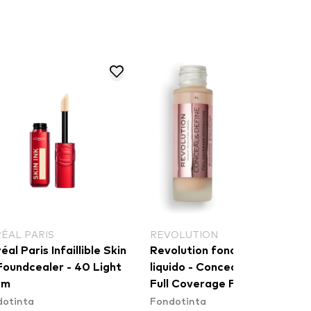
RÉAL PARIS
REVOLUTION
éal Paris Infaillible Skin
Revolution fondotinta
Foundcealer - 40 Light
liquido - Conceal & Define
rm
Full Coverage Foundation -
dotinta
Fondotinta
F4