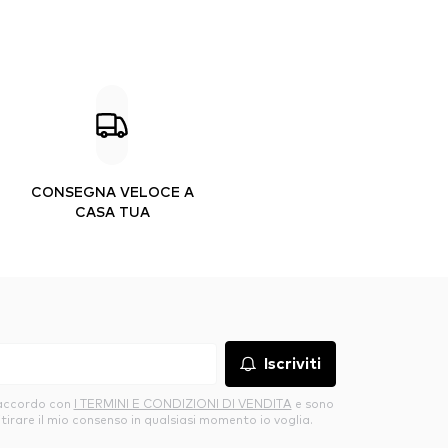
CONSEGNA VELOCE A
CASA TUA
Iscriviti
’accordo con
I TERMINI E CONDIZIONI DI VENDITA
e sono
itirare il mio consenso in qualsiasi momento io voglia.