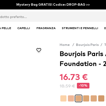
Mystery Bag GRATIS! Codice: DROP-BAG >>
A PELLE
CAPELLI
FRAGRANZA
STRUMENTI E PENNELLI
D
Home
/
Bourjois Paris
/
Bourjois Pari
Foundation - 2
16.73 €
18.59 €
-10%