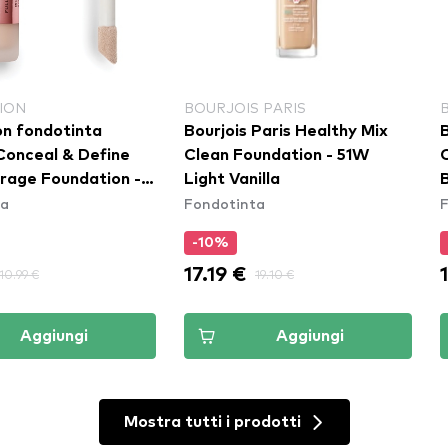
ION
BOURJOIS PARIS
on fondotinta
Bourjois Paris Healthy Mix
B
 Conceal & Define
Clean Foundation - 51W
erage Foundation -
Light Vanilla
ta
Fondotinta
-10%
17.19 €
10.99 €
19.10 €
Aggiungi
Aggiungi
Mostra tutti i prodotti