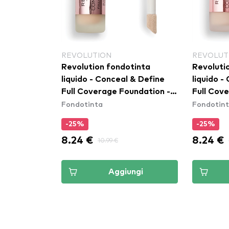
REVOLUTION
REVOLUT
Revolution fondotinta
Revoluti
liquido - Conceal & Define
liquido -
Full Coverage Foundation -
Full Cov
Fondotinta
Fondotin
F6
F1
-25%
-25%
8.24 €
8.24 €
10.99 €
Aggiungi