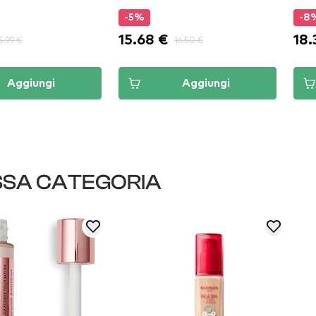
-5%
-8
15.68 €
18.
5.99 €
16.50 €
Aggiungi
Aggiungi
SSA CATEGORIA