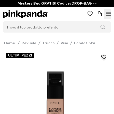
Mystery Bag GRATIS! Codice: DROP-BAG >>
Home
/
Revuele
/
Trucco
/
Viso
/
Fondotinta
ULTIMI PEZZI