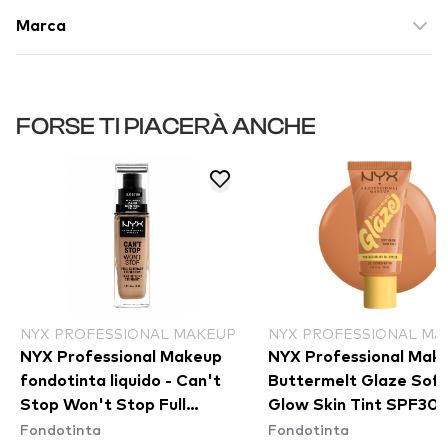
Marca
FORSE TI PIACERÀ ANCHE
NYX PROFESSIONAL MAKEUP
NYX PROFESSIONAL MA
NYX Professional Makeup
NYX Professional Mak
fondotinta liquido - Can't
Buttermelt Glaze Soft
Stop Won't Stop Full
Glow Skin Tint SPF30 
Fondotinta
Fondotinta
Coverage Foundation -
Cashew Butta