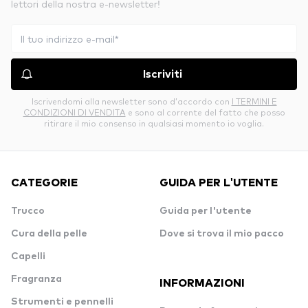
lettori della nostra e-newsletter!
Iscriviti
Iscrivendomi alla newsletter sono d’accordo con
I TERMINI E
CONDIZIONI DI VENDITA
e sono al corrente del fatto che posso
ritirare il mio consenso in qualsiasi momento io voglia.
CATEGORIE
GUIDA PER L'UTENTE
Trucco
Guida per l'utente
Cura della pelle
Dove si trova il mio pacco
Capelli
Fragranza
INFORMAZIONI
Strumenti e pennelli