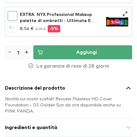
EXTRA: NYX Professional Makeup
palette di ombretti - Ultimate Edit
Petite Shadow Palette - Brights
1
8.54 €
8.99 €
-5%
Aggiungi
La garanzia di reso di 28 giorni
Descrizione del prodotto
Novità sui nostri scafali! Revuele Flawless HD Cover
Foundation - 05 Golden Sun da ora disponibile anche su
PINK PANDA.
Ingredienti e quantità