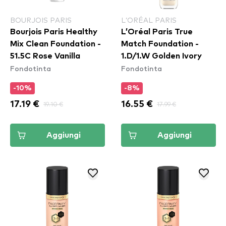
BOURJOIS PARIS
L’ORÉAL PARIS
Bourjois Paris Healthy
L’Oréal Paris True
Mix Clean Foundation -
Match Foundation -
51.5C Rose Vanilla
1.D/1.W Golden Ivory
Fondotinta
Fondotinta
-10%
-8%
17.19 €
19.10 €
16.55 €
17.99 €
Aggiungi
Aggiungi