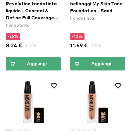
Revolution fondotinta
bellaoggi My Skin Tone
liquido - Conceal &
Foundation - Sand
Fondotinta
Define Full Coverage
Fondotinta
Foundation - F1
-25%
-10%
8.24 €
10.99 €
11.69 €
12.99 €
Aggiungi
Aggiungi
BELLAOGGI
BELLAOGGI