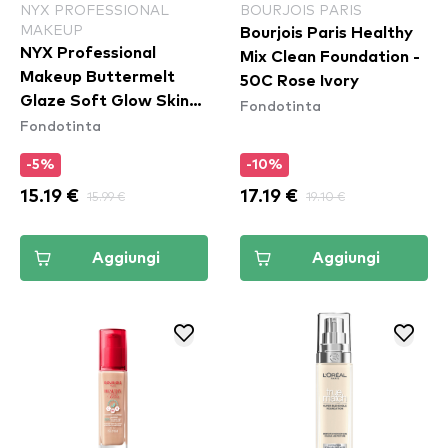
NYX PROFESSIONAL
BOURJOIS PARIS
MAKEUP
Bourjois Paris Healthy
NYX Professional
Mix Clean Foundation -
Makeup Buttermelt
50C Rose Ivory
Glaze Soft Glow Skin
Fondotinta
Fondotinta
Tint SPF30 - Almond
Butta
-5%
-10%
15.19 €
15.99 €
17.19 €
19.10 €
Aggiungi
Aggiungi