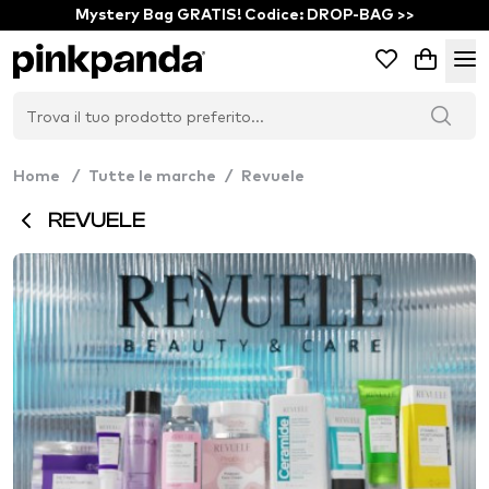
Mystery Bag GRATIS! Codice: DROP-BAG >>
Home
/
Tutte le marche
/
Revuele
REVUELE