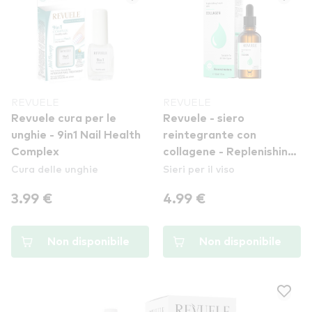
REVUELE
REVUELE
Revuele cura per le
Revuele - siero
unghie - 9in1 Nail Health
reintegrante con
Complex
collagene - Replenishing
Cura delle unghie
Sieri per il viso
Serum With Collagen
3.99 €
4.99 €
Non disponibile
Non disponibile