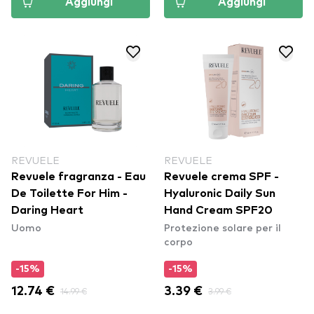
Aggiungi
Aggiungi
REVUELE
REVUELE
Revuele fragranza - Eau
Revuele crema SPF -
De Toilette For Him -
Hyaluronic Daily Sun
Daring Heart
Hand Cream SPF20
Uomo
Protezione solare per il
corpo
-15%
-15%
12.74 €
14.99 €
3.39 €
3.99 €