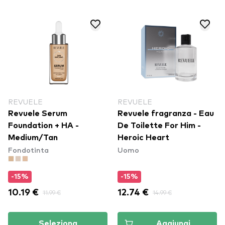
REVUELE
REVUELE
Revuele Serum
Revuele fragranza - Eau
Foundation + HA -
De Toilette For Him -
Medium/Tan
Heroic Heart
Fondotinta
Uomo
-15%
-15%
10.19 €
11.99 €
12.74 €
14.99 €
Seleziona
Aggiungi