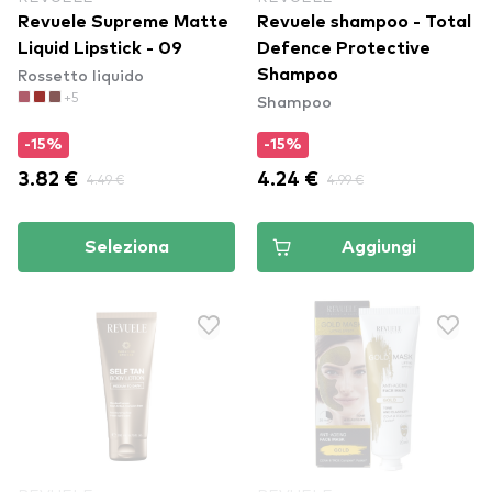
Revuele Supreme Matte
Revuele shampoo - Total
Liquid Lipstick - 09
Defence Protective
Rossetto liquido
Shampoo
+5
Shampoo
-15%
-15%
3.82 €
4.49 €
4.24 €
4.99 €
Seleziona
Aggiungi