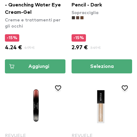
- Quenching Water Eye
Pencil - Dark
Sopracciglia
Cream-Gel
Creme e trattamenti per
gli occhi
-15%
-15%
4.24 €
4.99 €
2.97 €
3.49 €
Aggiungi
Seleziona
REVUELE
REVUELE