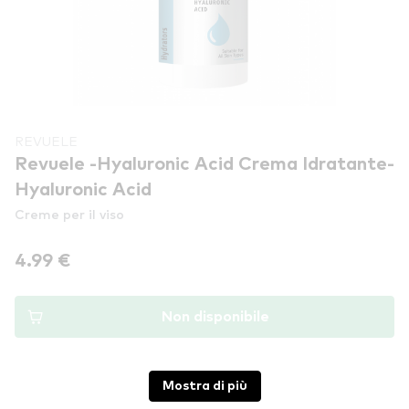
REVUELE
Revuele -Hyaluronic Acid Crema Idratante-
Hyaluronic Acid
Creme per il viso
4.99 €
Non disponibile
Mostra di più