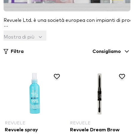
Revuele Ltd. è una società europea con impianti di produ
Dalla sua fondazione nel 2009, la società ha continuato
Mostra di più
I prodotti sono di alta qualità ed estremamente efficient
Filtra
Consigliamo
Seguono le tendenze globali del settore della bellezza 
REVUELE
REVUELE
Revuele spray
Revuele Dream Brow