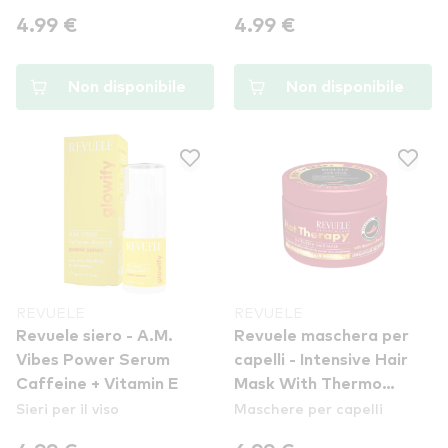
4.99 €
4.99 €
Non disponibile
Non disponibile
REVUELE
REVUELE
Revuele siero - A.M.
Revuele maschera per
Vibes Power Serum
capelli - Intensive Hair
Caffeine + Vitamin E
Mask With Thermo
Sieri per il viso
Maschere per capelli
Effect