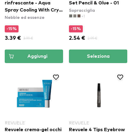
rinfrescante - Aqua
Set Pencil & Glue - 01
Sopracciglia
Spray Cooling With Cryo
+1
Nebbie ed essenze
Effect
-15%
-15%
3.39 €
3.99 €
2.54 €
2.99 €
Aggiungi
Seleziona
REVUELE
REVUELE
Revuele crema-gel occhi
Revuele 4 Tips Eyebrow