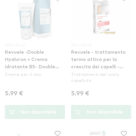
REVUELE
REVUELE
Revuele -Double
Revuele - trattamento
Hyaluron + Crema
termo attivo per la
idratante B5- Double
crescita dei capelli -
Creme per il viso
Trattamenti del cuoio
Hyaluron + B5
Thermo Active Complex
capelluto
Moisturizer
Hair Repair And Growth
5.99 €
5.99 €
Non disponibile
Non disponibile