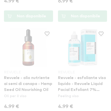
4.99 €
6.99 €
Non disponibile
Non disponibile
REVUELE
REVUELE
Revuele - olio nutriente
Revuele - esfoliante viso
ai semi di canapa - Hemp
liquido - Revuele Liquid
Seed Oil Nourishing Oil
Facial Exfoliant 7%
Oli per il viso
Peeling viso
AHA/PHA Blend & HA
4.99 €
4.99 €