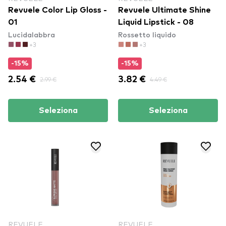
Revuele Color Lip Gloss -
Revuele Ultimate Shine
01
Liquid Lipstick - 08
Lucidalabbra
Rossetto liquido
+3
+3
-15%
-15%
2.54 €
2.99 €
3.82 €
4.49 €
Seleziona
Seleziona
REVUELE
REVUELE