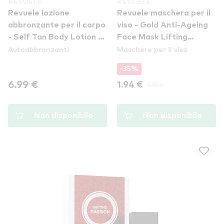
REVUELE
REVUELE
Revuele lozione
Revuele maschera per il
abbronzante per il corpo
viso - Gold Anti-Ageing
- Self Tan Body Lotion -
Face Mask Lifting
Autoabbronzanti
Maschere per il viso
Medium To Dark
Effect // Prodotti con
difetto
-35%
6.99 €
1.94 €
2.99 €
Non disponibile
Non disponibile