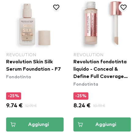
REVOLUTION
REVOLUTION
Revolution Skin Silk
Revolution fondotinta
Serum Foundation - F7
liquido - Conceal &
Fondotinta
Define Full Coverage
Fondotinta
Foundation - F1
-25%
-25%
9.74 €
12.99 €
8.24 €
10.99 €
Aggiungi
Aggiungi