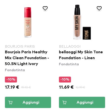
BOURJOIS PARIS
BELLAOGGI
Bourjois Paris Healthy
bellaoggi My Skin Tone
Mix Clean Foundation -
Foundation - Linen
Fondotinta
50.5N Light Ivory
Fondotinta
-10%
-10%
17.19 €
19.10 €
11.69 €
12.99 €
Aggiungi
Aggiungi