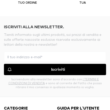
TUO ORDINE
TUA
ISCRIVITI ALLA NEWSLETTER.
Tieniti informato sugli ultimi prodotti, sui prezzi di vendita e
sulle offerte nascoste esclusive riservate esclusivamente ai
lettori della nostra e-newsletter!
Iscriviti
Iscrivendomi alla newsletter sono d’accordo con
I TERMINI E
CONDIZIONI DI VENDITA
e sono al corrente del fatto che posso
ritirare il mio consenso in qualsiasi momento io voglia.
CATEGORIE
GUIDA PER L'UTENTE