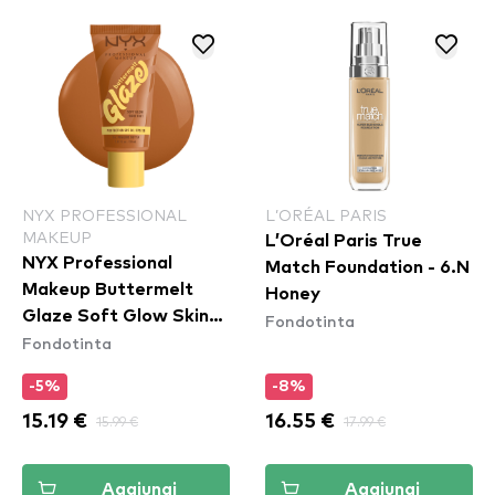
NYX PROFESSIONAL
L’ORÉAL PARIS
MAKEUP
L’Oréal Paris True
NYX Professional
Match Foundation - 6.N
Makeup Buttermelt
Honey
Glaze Soft Glow Skin
Fondotinta
Fondotinta
Tint SPF30 - Praline
Butta
-5%
-8%
15.19 €
15.99 €
16.55 €
17.99 €
Aggiungi
Aggiungi