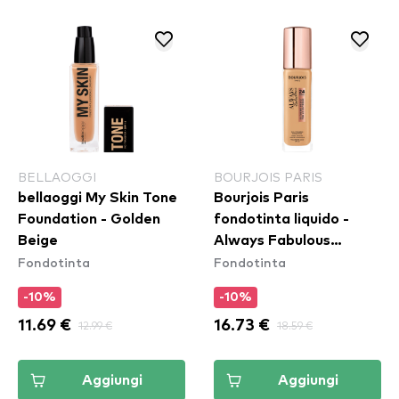
BELLAOGGI
BOURJOIS PARIS
bellaoggi My Skin Tone
Bourjois Paris
Foundation - Golden
fondotinta liquido -
Beige
Always Fabulous
Fondotinta
Fondotinta
Foundation - 310 Beige
-10%
-10%
11.69 €
12.99 €
16.73 €
18.59 €
Aggiungi
Aggiungi