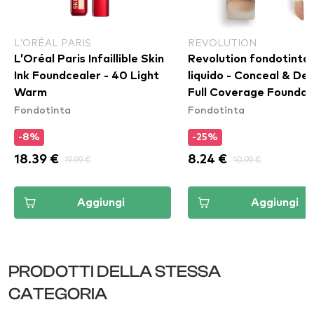
L’ORÉAL PARIS
REVOLUTION
L’Oréal Paris Infaillible Skin
Revolution fondotinta
Ink Foundcealer - 40 Light
liquido - Conceal & Def
Warm
Full Coverage Foundat
Fondotinta
Fondotinta
F7
-8%
-25%
18.39 €
19.99 €
8.24 €
10.99 €
Aggiungi
Aggiungi
PRODOTTI DELLA STESSA
CATEGORIA