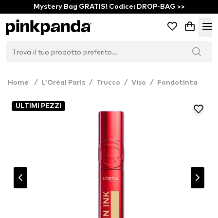
Mystery Bag GRATIS! Codice: DROP-BAG >>
Home
/
L’Oréal Paris
/
Trucco
/
Viso
/
Fondotinta
ULTIMI PEZZI