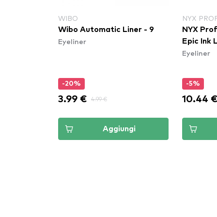
WIBO
NYX PRO
Wibo Automatic Liner - 9
NYX Prof
Eyeliner
Epic Ink 
Eyeliner
-20%
-5%
3.99 €
10.44 
4.99 €
Aggiungi