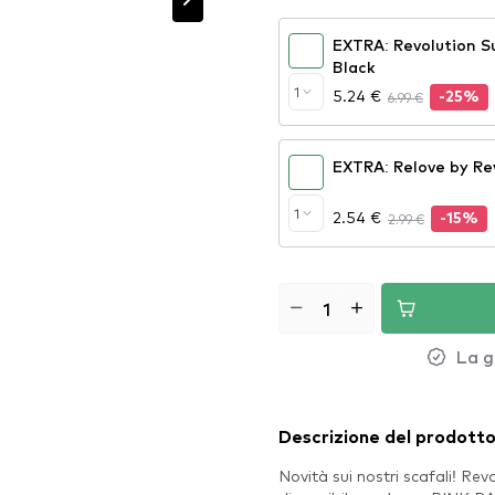
EXTRA: Revolution Su
Black
1
5.24 €
6.99 €
-25%
EXTRA: Relove by Rev
1
2.54 €
2.99 €
-15%
La g
Descrizione del prodott
Novità sui nostri scafali! Revo