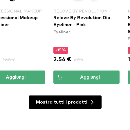
FESSIONAL MAKEUP
RELOVE BY REVOLUTION
essional Makeup
Relove By Revolution Dip
Liner
Eyeliner - Pink
Eyeliner
E
-15%
€
2.54 €
10.99 €
2.99 €
Aggiungi
Aggiungi
Mostra tutti i prodotti