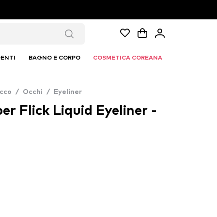
ENTI
BAGNO E CORPO
COSMETICA COREANA
cco
/
Occhi
/
Eyeliner
r Flick Liquid Eyeliner -