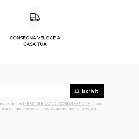
CONSEGNA VELOCE A
CASA TUA
Iscriviti
’accordo con
I TERMINI E CONDIZIONI DI VENDITA
e sono
itirare il mio consenso in qualsiasi momento io voglia.