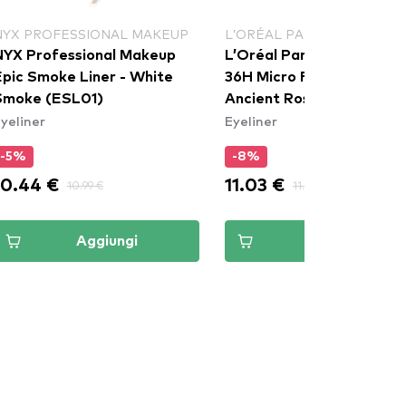
NYX PROFESSIONAL MAKEUP
L’ORÉAL PARIS
NYX Professional Makeup
L’Oréal Paris Infaillible G
Epic Smoke Liner - White
36H Micro Fine Eyeliner​ -
Smoke (ESL01)
Ancient Rose
yeliner
Eyeliner
-5%
-8%
10.44 €
11.03 €
10.99 €
11.99 €
Aggiungi
Aggiungi