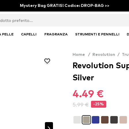
Mystery Bag GRATIS! Codice: DROP-BAG >>
A PELLE
CAPELLI
FRAGRANZA
STRUMENTI E PENNELLI
D
Home
/
Revolution
/
Tru
Revolution Supe
Silver
4.49 €
5.99 €
-25%