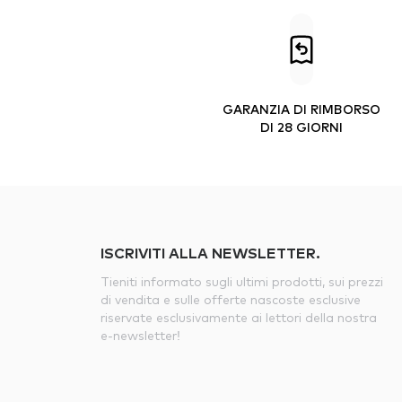
GARANZIA DI RIMBORSO
DI 28 GIORNI
ISCRIVITI ALLA NEWSLETTER.
Tieniti informato sugli ultimi prodotti, sui prezzi
di vendita e sulle offerte nascoste esclusive
riservate esclusivamente ai lettori della nostra
e-newsletter!