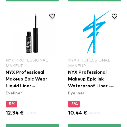
NYX PROFESSIONAL
NYX PROFESSIONAL
MAKEUP
MAKEUP
NYX Professional
NYX Professional
Makeup Epic Wear
Makeup Epic Ink
Liquid Liner
Waterproof Liner -
Eyeliner
Eyeliner
Waterproof - Yellow
Vintage Baby
-5%
-5%
12.34 €
12.99 €
10.44 €
10.99 €