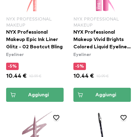
NYX PROFESSIONAL
NYX PROFESSIONAL
MAKEUP
MAKEUP
NYX Professional
NYX Professional
Makeup Epic Ink Liner
Makeup Vivid Brights
Glitz - 02 Bootcut Bling
Colored Liquid Eyeliner
Eyeliner
Eyeliner
- Don't Pink Twice
(VBLL08)
-5%
-5%
10.44 €
10.99 €
10.44 €
10.99 €
Aggiungi
Aggiungi