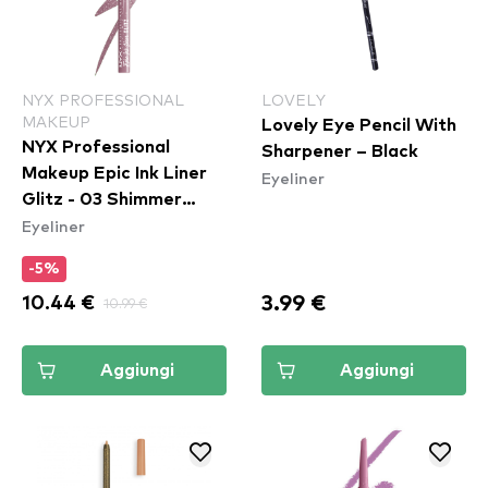
NYX PROFESSIONAL
LOVELY
MAKEUP
Lovely Eye Pencil With
NYX Professional
Sharpener – Black
Makeup Epic Ink Liner
Eyeliner
Glitz - 03 Shimmer
Eyeliner
Stitch
-5%
3.99 €
10.44 €
10.99 €
Aggiungi
Aggiungi