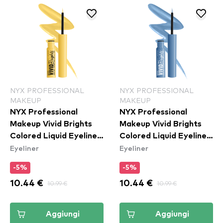
NYX PROFESSIONAL
NYX PROFESSIONAL
MAKEUP
MAKEUP
NYX Professional
NYX Professional
Makeup Vivid Brights
Makeup Vivid Brights
Colored Liquid Eyeliner
Colored Liquid Eyeliner
Eyeliner
Eyeliner
- Had Me At Yellow
- Cobalt Crush
(VBLL03)
(VBLL05)
-5%
-5%
10.44 €
10.99 €
10.44 €
10.99 €
Aggiungi
Aggiungi