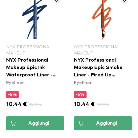
NYX PROFESSIONAL
NYX PROFESSIONAL
MAKEUP
MAKEUP
NYX Professional
NYX Professional
Makeup Epic Ink
Makeup Epic Smoke
Waterproof Liner -
Liner - Fired Up
Eyeliner
Eyeliner
Mid(night) Rise
(ESL05)
-5%
-5%
10.44 €
10.99 €
10.44 €
10.99 €
Aggiungi
Aggiungi