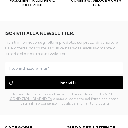
PAGAMENTI FACILI PER IL
CONSEGNA VELOCE A CASA
TUO ORDINE
TUA
ISCRIVITI ALLA NEWSLETTER.
Tieniti informato sugli ultimi prodotti, sui prezzi di vendita e
sulle offerte nascoste esclusive riservate esclusivamente ai
lettori della nostra e-newsletter!
Iscriviti
Iscrivendomi alla newsletter sono d’accordo con
I TERMINI E
CONDIZIONI DI VENDITA
e sono al corrente del fatto che posso
ritirare il mio consenso in qualsiasi momento io voglia.
CATEGORIE
GUIDA PER L'UTENTE