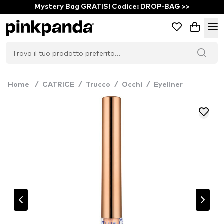
Mystery Bag GRATIS! Codice: DROP-BAG >>
Home
/
CATRICE
/
Trucco
/
Occhi
/
Eyeliner