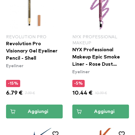
REVOLUTION PRO
NYX PROFESSIONAL
MAKEUP
Revolution Pro
NYX Professional
Visionary Gel Eyeliner
Makeup Epic Smoke
Pencil - Shell
Liner - Rose Dust
Eyeliner
Eyeliner
(ESL04)
-15%
-5%
6.79 €
7.99 €
10.44 €
10.99 €
Aggiungi
Aggiungi