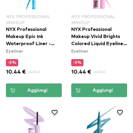
NYX PROFESSIONAL
NYX PROFESSIONAL
MAKEUP
MAKEUP
NYX Professional
NYX Professional
Makeup Epic Ink
Makeup Vivid Brights
Waterproof Liner -
Colored Liquid Eyeliner
Eyeliner
Eyeliner
Vintage Baby
- Sneaky Pink (VBLL09)
-5%
-5%
10.44 €
10.99 €
10.44 €
10.99 €
Aggiungi
Aggiungi