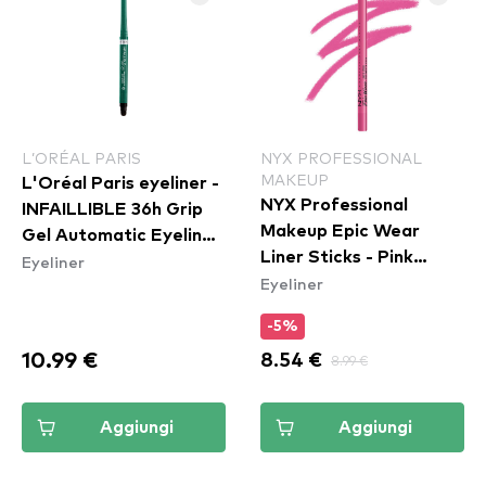
L’ORÉAL PARIS
NYX PROFESSIONAL
MAKEUP
L'Oréal Paris eyeliner -
NYX Professional
INFAILLIBLE 36h Grip
Makeup Epic Wear
Gel Automatic Eyeliner
Liner Sticks - Pink
Eyeliner
- Emerald Green
Eyeliner
Spirit
-5%
10.99 €
8.54 €
8.99 €
Aggiungi
Aggiungi