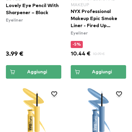
MAKEUP
Lovely Eye Pencil With
NYX Professional
Sharpener – Black
Makeup Epic Smoke
Eyeliner
Liner - Fired Up
Eyeliner
(ESL05)
-5%
3.99 €
10.44 €
10.99 €
Aggiungi
Aggiungi