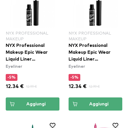
NYX PROFESSIONAL
NYX PROFESSIONAL
MAKEUP
MAKEUP
NYX Professional
NYX Professional
Makeup Epic Wear
Makeup Epic Wear
Liquid Liner
Liquid Liner
Eyeliner
Eyeliner
Waterproof - White
Waterproof - Yellow
-5%
-5%
12.34 €
12.99 €
12.34 €
12.99 €
Aggiungi
Aggiungi