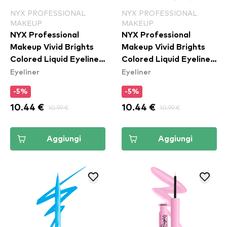
NYX PROFESSIONAL
NYX PROFESSIONAL
MAKEUP
MAKEUP
NYX Professional
NYX Professional
Makeup Vivid Brights
Makeup Vivid Brights
Colored Liquid Eyeliner
Colored Liquid Eyeliner
Eyeliner
Eyeliner
- Had Me At Yellow
- Cobalt Crush
(VBLL03)
(VBLL05)
-5%
-5%
10.44 €
10.99 €
10.44 €
10.99 €
Aggiungi
Aggiungi