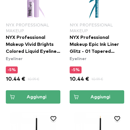
NYX PROFESSIONAL
NYX PROFESSIONAL
MAKEUP
MAKEUP
NYX Professional
NYX Professional
Makeup Vivid Brights
Makeup Epic Ink Liner
Colored Liquid Eyeliner
Glitz - 01 Tapered
Eyeliner
Eyeliner
- Lilac Link (VBLL07)
Twinkle
-5%
-5%
10.44 €
10.99 €
10.44 €
10.99 €
Aggiungi
Aggiungi