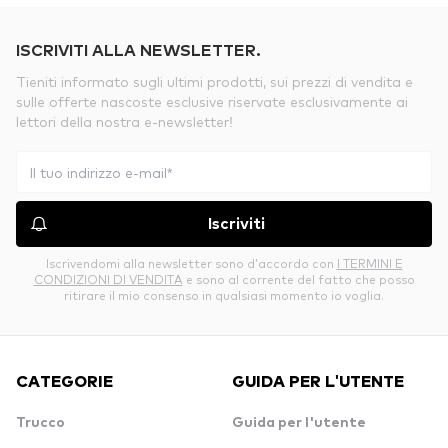
ISCRIVITI ALLA NEWSLETTER.
Tieniti informato sugli ultimi prodotti, sui prezzi di vendita e
sulle offerte nascoste esclusive riservate esclusivamente ai
lettori della nostra e-newsletter!
Iscriviti
Iscrivendomi alla newsletter sono d’accordo con
I TERMINI E
CONDIZIONI DI VENDITA
e sono al corrente del fatto che posso
ritirare il mio consenso in qualsiasi momento io voglia.
CATEGORIE
GUIDA PER L'UTENTE
Trucco
Guida per l'utente