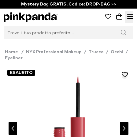
Mystery Bag GRATIS! Codice: DROP-BAG >>
Home
/
NYX Professional Makeup
/
Trucco
/
Occhi
/
Eyeliner
ESAURITO