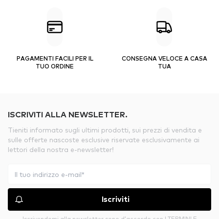
PAGAMENTI FACILI PER IL
CONSEGNA VELOCE A CASA
TUO ORDINE
TUA
ISCRIVITI ALLA NEWSLETTER.
Tieniti informato sugli ultimi prodotti, sui prezzi di vendita e
sulle offerte nascoste esclusive riservate esclusivamente ai
lettori della nostra e-newsletter!
Iscriviti
Iscrivendomi alla newsletter sono d’accordo con
I TERMINI E