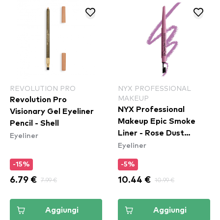
REVOLUTION PRO
NYX PROFESSIONAL
MAKEUP
Revolution Pro
NYX Professional
Visionary Gel Eyeliner
Makeup Epic Smoke
Pencil - Shell
Liner - Rose Dust
Eyeliner
Eyeliner
(ESL04)
-15%
-5%
6.79 €
7.99 €
10.44 €
10.99 €
Aggiungi
Aggiungi