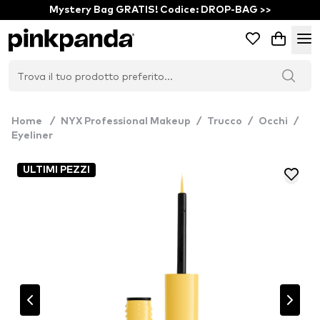
Mystery Bag GRATIS! Codice: DROP-BAG >>
Home
/
NYX Professional Makeup
/
Trucco
/
Occhi
/
Eyeliner
ULTIMI PEZZI