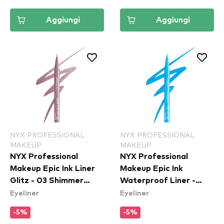
Aggiungi
Aggiungi
NYX PROFESSIONAL
NYX PROFESSIONAL
MAKEUP
MAKEUP
NYX Professional
NYX Professional
Makeup Epic Ink Liner
Makeup Epic Ink
Glitz - 03 Shimmer
Waterproof Liner -
Eyeliner
Eyeliner
Stitch
Vintage Baby
-5%
-5%