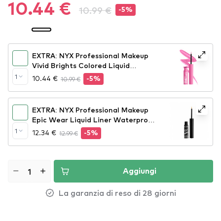
10.44 €
10.99 €
-5%
EXTRA: NYX Professional Makeup
Vivid Brights Colored Liquid
Eyeliner - Don't Pink Twice
1
10.44 €
10.99 €
-5%
(VBLL08)
EXTRA: NYX Professional Makeup
Epic Wear Liquid Liner Waterproof
- Yellow
1
12.34 €
12.99 €
-5%
Aggiungi
La garanzia di reso di 28 giorni