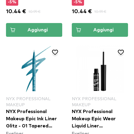
-5%
-5%
10.44 €
10.99 €
10.44 €
10.99 €
Aggiungi
Aggiungi
NYX PROFESSIONAL
NYX PROFESSIONAL
MAKEUP
MAKEUP
NYX Professional
NYX Professional
Makeup Epic Ink Liner
Makeup Epic Wear
Glitz - 01 Tapered
Liquid Liner
Eyeliner
Eyeliner
Twinkle
Waterproof - White