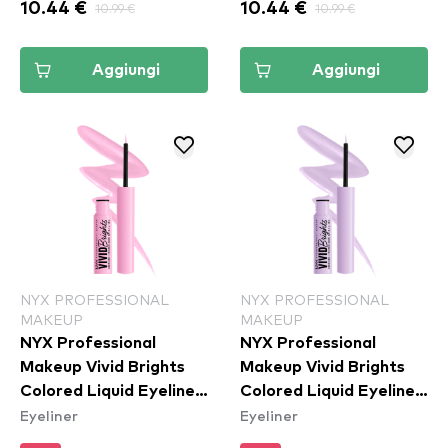
10.44 €
10.99 €
10.44 €
10.99 €
Aggiungi
Aggiungi
NYX PROFESSIONAL
NYX PROFESSIONAL
MAKEUP
MAKEUP
NYX Professional
NYX Professional
Makeup Vivid Brights
Makeup Vivid Brights
Colored Liquid Eyeliner
Colored Liquid Eyeliner
Eyeliner
Eyeliner
- Sneaky Pink (VBLL09)
- Lilac Link (VBLL07)