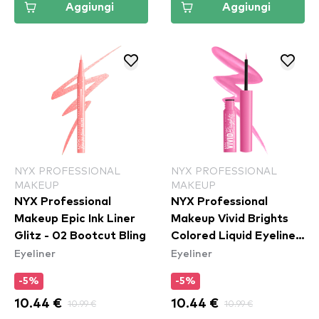
Aggiungi
Aggiungi
NYX PROFESSIONAL
NYX PROFESSIONAL
MAKEUP
MAKEUP
NYX Professional
NYX Professional
Makeup Epic Ink Liner
Makeup Vivid Brights
Glitz - 02 Bootcut Bling
Colored Liquid Eyeliner
Eyeliner
Eyeliner
- Don't Pink Twice
(VBLL08)
-5%
-5%
10.44 €
10.99 €
10.44 €
10.99 €