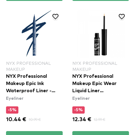
NYX PROFESSIONAL
NYX PROFESSIONAL
MAKEUP
MAKEUP
NYX Professional
NYX Professional
Makeup Epic Ink
Makeup Epic Wear
Waterproof Liner -
Liquid Liner
Eyeliner
Eyeliner
Mid(night) Rise
Waterproof - Yellow
-5%
-5%
10.44 €
10.99 €
12.34 €
12.99 €