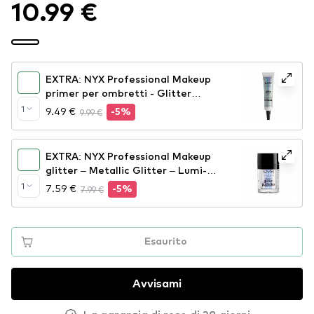
10.99 €
EXTRA: NYX Professional Makeup
primer per ombretti - Glitter
Primer (GLIP01)
1
9.49 €
9.99 €
-5%
EXTRA: NYX Professional Makeup
glitter – Metallic Glitter – Lumi-
Lite (MGLI05)
1
7.59 €
7.99 €
-5%
Esaurito
Avvisami