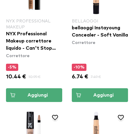
NYX PROFESSIONAL
BELLAOGGI
MAKEUP
bellaoggi Instayoung
NYX Professional
Concealer - Soft Vanilla
Makeup correttore
Correttore
liquido - Can't Stop
Correttore
Won't Stop Contour
Concealer - Mahogany
-5%
-10%
10.44 €
10.99 €
6.74 €
7.49 €
Aggiungi
Aggiungi