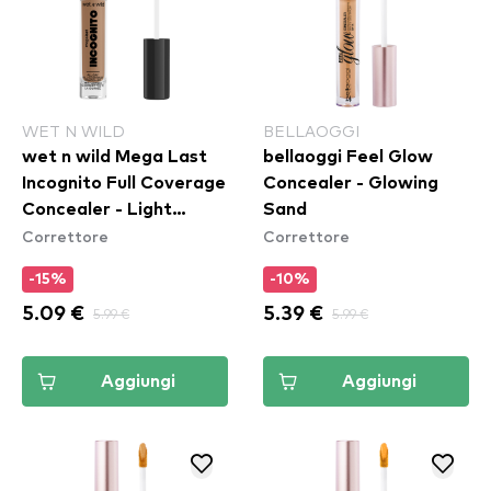
WET N WILD
BELLAOGGI
wet n wild Mega Last
bellaoggi Feel Glow
Incognito Full Coverage
Concealer - Glowing
Concealer - Light
Sand
Correttore
Correttore
Medium
-15%
-10%
5.09 €
5.99 €
5.39 €
5.99 €
Aggiungi
Aggiungi