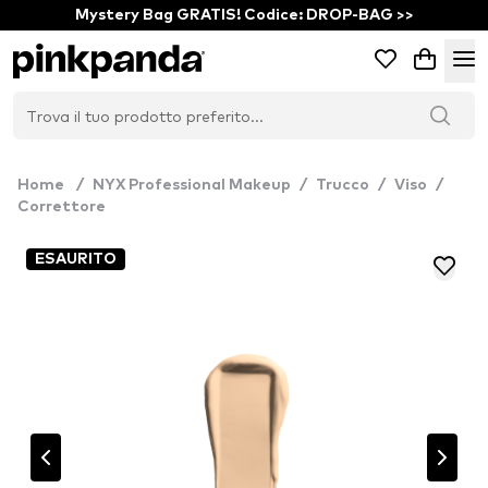
Mystery Bag GRATIS! Codice: DROP-BAG >>
Home
/
NYX Professional Makeup
/
Trucco
/
Viso
/
Correttore
ESAURITO