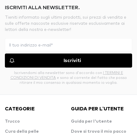
ISCRIVITI ALLA NEWSLETTER.
Tieniti informato sugli ultimi prodotti, sui prezzi di vendita e
sulle offerte nascoste esclusive riservate esclusivamente ai
lettori della nostra e-newsletter!
Iscriviti
Iscrivendomi alla newsletter sono d’accordo con
I TERMINI E
CONDIZIONI DI VENDITA
e sono al corrente del fatto che posso
ritirare il mio consenso in qualsiasi momento io voglia.
CATEGORIE
GUIDA PER L'UTENTE
Trucco
Guida per l'utente
Cura della pelle
Dove si trova il mio pacco