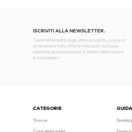
ISCRIVITI ALLA NEWSLETTER.
Tieniti informato sugli ultimi prodotti, sui prezzi
di vendita e sulle offerte nascoste esclusive
riservate esclusivamente ai lettori della nostra
e-newsletter!
CATEGORIE
GUIDA
Trucco
Guida 
Cura della pelle
Dove si