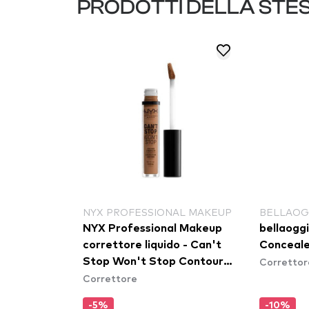
PRODOTTI DELLA STE
NYX PROFESSIONAL MAKEUP
BELLAOG
NYX Professional Makeup
bellaogg
correttore liquido - Can't
Conceale
Correttor
Stop Won't Stop Contour
Correttore
Concealer - Mahogany
-5%
-10%