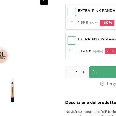
EXTRA: PINK PANDA 
1
1.99 €
4.99 €
-60%
EXTRA: NYX Professi
1
10.44 €
10.99 €
-5%
La g
Descrizione del prodott
Novità sui nostri scafali! be