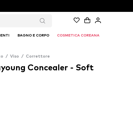
ENTI
BAGNO E CORPO
COSMETICA COREANA
co
/
Viso
/
Correttore
ayoung Concealer - Soft