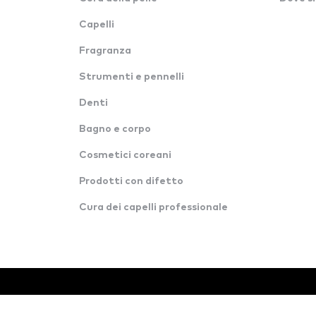
Capelli
Fragranza
Strumenti e pennelli
Denti
Bagno e corpo
Cosmetici coreani
Prodotti con difetto
Cura dei capelli professionale
© Tutti i diritti riservati · Konverzija d.o.o.