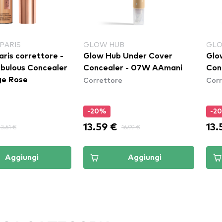
PARIS
GLOW HUB
GLO
aris correttore -
Glow Hub Under Cover
Glo
bulous Concealer
Concealer - 07W AAmani
Con
Correttore
Corr
ge Rose
-20%
-2
13.59 €
13.
13.61 €
16.99 €
Aggiungi
Aggiungi