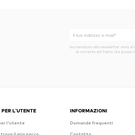
Iscrivendomi alla newsletter sono d
al corrente del fatto che posso r
 PER L'UTENTE
INFORMAZIONI
per l'utente
Domande frequenti
 trova il mio pacco
Contatto