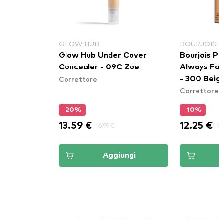
GLOW HUB
BOURJOIS 
 Me
Glow Hub Under Cover
Bourjois P
ney
Concealer - 09C Zoe
Always Fa
Correttore
- 300 Bei
Correttore
-20%
-10%
13.59 €
12.25 €
16.99 €
ungi
Aggiungi