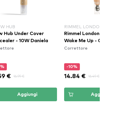
W HUB
RIMMEL LONDON
w Hub Under Cover
Rimmel London Multitasker
cealer - 10W Daniela
Wake Me Up - 030 Light
ettore
Correttore
0%
-10%
59 €
14.84 €
16.99 €
16.49 €
Aggiungi
Aggiungi