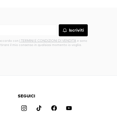
Iscriviti
’accordo con
I TERMINI E CONDIZIONI DI VENDITA
e sono
itirare il mio consenso in qualsiasi momento io voglia.
SEGUICI