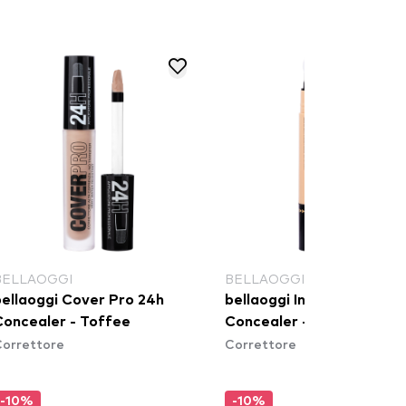
BELLAOGGI
BELLAOGGI
bellaoggi Cover Pro 24h
bellaoggi Instayoung
Concealer - Toffee
Concealer - Simply Nude
orrettore
Correttore
-10%
-10%