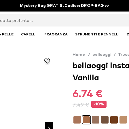
Mystery Bag GRATIS! Codice: DROP-BAG >>
A PELLE
CAPELLI
FRAGRANZA
STRUMENTI E PENNELLI
D
Home
/
bellaoggi
/
Truc
bellaoggi Inst
Vanilla
6.74 €
7.49 €
-10%