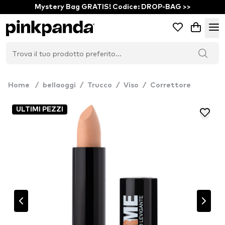
Mystery Bag GRATIS! Codice: DROP-BAG >>
Home
/
bellaoggi
/
Trucco
/
Viso
/
Correttore
ULTIMI PEZZI