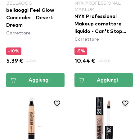
BELLAOGGI
NYX PROFESSIONAL
MAKEUP
bellaoggi Feel Glow
NYX Professional
Concealer - Desert
Makeup correttore
Dream
liquido - Can't Stop
Correttore
Correttore
Won't Stop Contour
Concealer - Mahogany
-10%
-5%
5.39 €
5.99 €
10.44 €
10.99 €
Aggiungi
Aggiungi