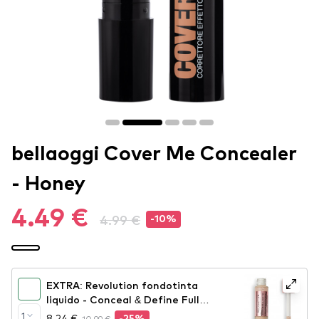
bellaoggi Cover Me Concealer
- Honey
4.49 €
4.99 €
-10%
EXTRA: Revolution fondotinta
liquido - Conceal & Define Full
Coverage Foundation - F4
1
8.24 €