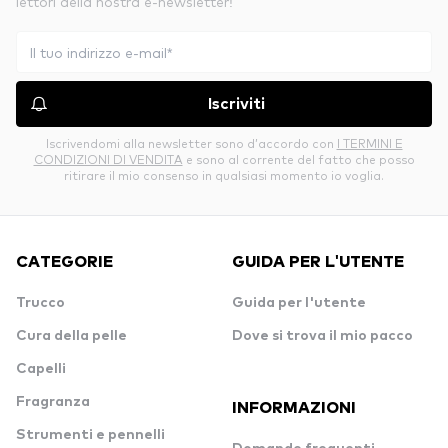
lettori della nostra e-newsletter!
Iscriviti
Iscrivendomi alla newsletter sono d’accordo con
I TERMINI E
CONDIZIONI DI VENDITA
e sono al corrente del fatto che posso
ritirare il mio consenso in qualsiasi momento io voglia.
CATEGORIE
GUIDA PER L'UTENTE
Trucco
Guida per l'utente
Cura della pelle
Dove si trova il mio pacco
Capelli
Fragranza
INFORMAZIONI
Strumenti e pennelli