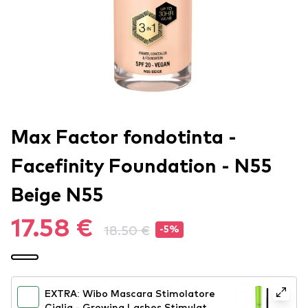
Max Factor fondotinta -
Facefinity Foundation - N55
Beige N55
17.58 €
18.50 €
-5%
EXTRA: Wibo Mascara Stimolatore
Ciglia - Growing Lashes Stimulator