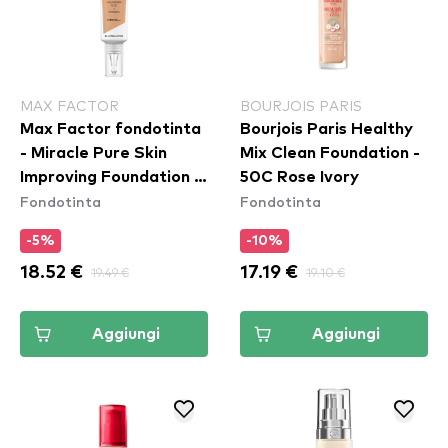
MAX FACTOR
BOURJOIS PARIS
Max Factor fondotinta
Bourjois Paris Healthy
- Miracle Pure Skin
Mix Clean Foundation -
Improving Foundation -
50C Rose Ivory
Fondotinta
Fondotinta
50 Natural Rose
-5%
-10%
18.52 €
19.49 €
17.19 €
19.10 €
Aggiungi
Aggiungi