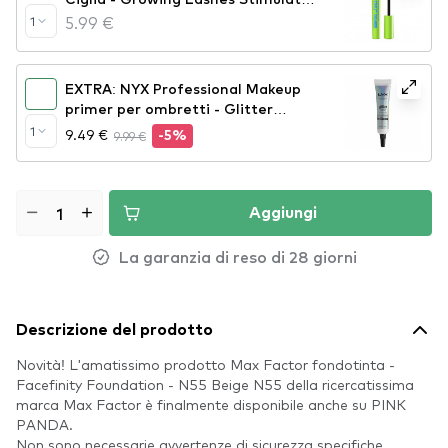
Mascara (OC096)
5.99 €
1
EXTRA: NYX Professional Makeup
primer per ombretti - Glitter
Primer (GLIP01)
1
9.49 €
9.99 €
-5%
Aggiungi
La garanzia di reso di 28 giorni
Descrizione del prodotto
Novità! L'amatissimo prodotto Max Factor fondotinta -
Facefinity Foundation - N55 Beige N55 della ricercatissima
marca Max Factor è finalmente disponibile anche su PINK
PANDA.
Non sono necessarie avvertenze di sicurezza specifiche.