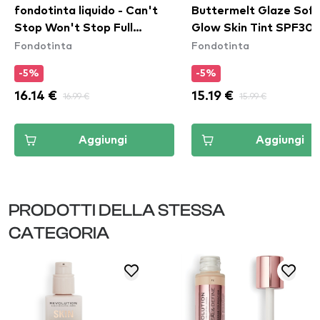
fondotinta liquido - Can't
Buttermelt Glaze Soft
Stop Won't Stop Full
Glow Skin Tint SPF30 
Fondotinta
Fondotinta
Coverage Foundation -
Cashew Butta
Classic Tan
-5%
-5%
16.14 €
16.99 €
15.19 €
15.99 €
Aggiungi
Aggiungi
PRODOTTI DELLA STESSA
CATEGORIA