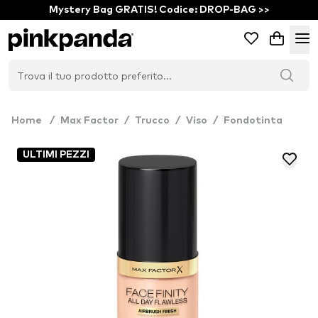
Mystery Bag GRATIS! Codice: DROP-BAG >>
Home
/
Max Factor
/
Trucco
/
Viso
/
Fondotinta
ULTIMI PEZZI