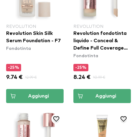
REVOLUTION
REVOLUTION
Revolution Skin Silk
Revolution fondotinta
Serum Foundation - F7
liquido - Conceal &
Fondotinta
Define Full Coverage
Fondotinta
Foundation - F6
-25%
-25%
9.74 €
12.99 €
8.24 €
10.99 €
Aggiungi
Aggiungi