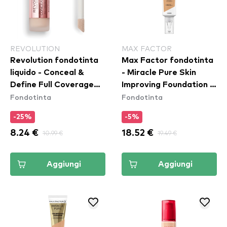
REVOLUTION
MAX FACTOR
Revolution fondotinta
Max Factor fondotinta
liquido - Conceal &
- Miracle Pure Skin
Define Full Coverage
Improving Foundation -
Fondotinta
Fondotinta
Foundation - F1
55 Beige
-25%
-5%
8.24 €
10.99 €
18.52 €
19.49 €
Aggiungi
Aggiungi