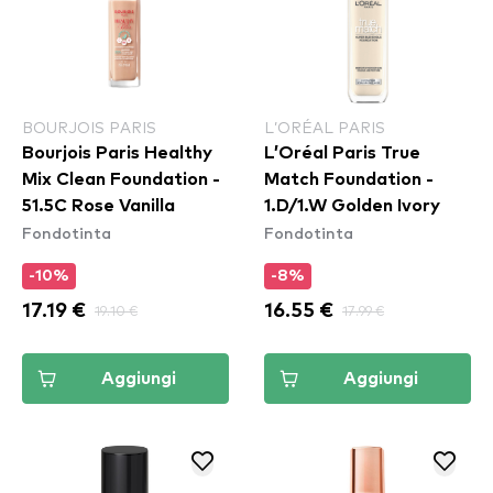
BOURJOIS PARIS
L’ORÉAL PARIS
Bourjois Paris Healthy
L’Oréal Paris True
Mix Clean Foundation -
Match Foundation -
51.5C Rose Vanilla
1.D/1.W Golden Ivory
Fondotinta
Fondotinta
-10%
-8%
17.19 €
19.10 €
16.55 €
17.99 €
Aggiungi
Aggiungi