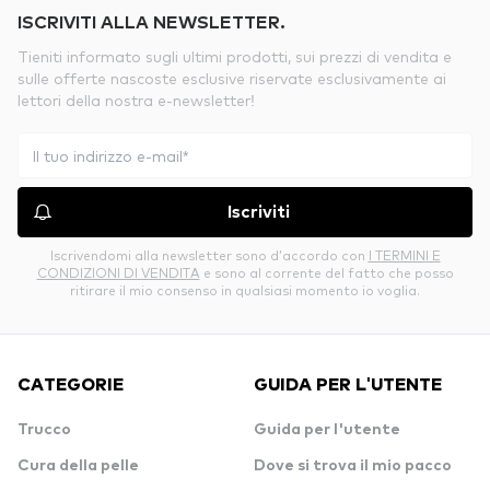
ISCRIVITI ALLA NEWSLETTER.
Tieniti informato sugli ultimi prodotti, sui prezzi di vendita e
sulle offerte nascoste esclusive riservate esclusivamente ai
lettori della nostra e-newsletter!
Iscriviti
Iscrivendomi alla newsletter sono d’accordo con
I TERMINI E
CONDIZIONI DI VENDITA
e sono al corrente del fatto che posso
ritirare il mio consenso in qualsiasi momento io voglia.
CATEGORIE
GUIDA PER L'UTENTE
Trucco
Guida per l'utente
Cura della pelle
Dove si trova il mio pacco