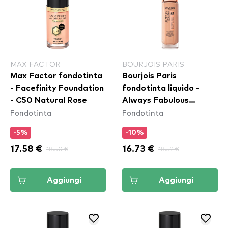
MAX FACTOR
BOURJOIS PARIS
Max Factor fondotinta
Bourjois Paris
- Facefinity Foundation
fondotinta liquido -
- C50 Natural Rose
Always Fabulous
Fondotinta
Fondotinta
Foundation - 300 Rose
Sand
-5%
-10%
17.58 €
18.50 €
16.73 €
18.59 €
Aggiungi
Aggiungi