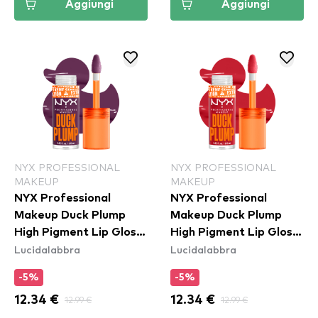
Aggiungi
Aggiungi
NYX PROFESSIONAL
NYX PROFESSIONAL
MAKEUP
MAKEUP
NYX Professional
NYX Professional
Makeup Duck Plump
Makeup Duck Plump
High Pigment Lip Gloss
High Pigment Lip Gloss
Lucidalabbra
Lucidalabbra
- Pure Plump (DPLL17)
- Cherry Spice
(DPLL19)
-5%
-5%
12.34 €
12.99 €
12.34 €
12.99 €