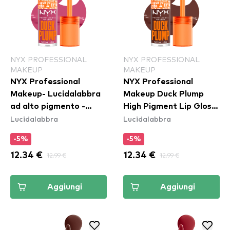
NYX PROFESSIONAL
NYX PROFESSIONAL
MAKEUP
MAKEUP
NYX Professional
NYX Professional
Makeup- Lucidalabbra
Makeup Duck Plump
ad alto pigmento -
High Pigment Lip Gloss
Lucidalabbra
Lucidalabbra
Duck Plump High
- Twice The Spice
Pigment Lip Gloss -
(DPLL15)
-5%
-5%
Pick Me Pink (DPLL11)
12.34 €
12.99 €
12.34 €
12.99 €
Aggiungi
Aggiungi