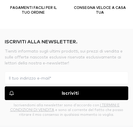
PAGAMENTI FACILI PER IL
CONSEGNA VELOCE A CASA
TUO ORDINE
TUA
ISCRIVITI ALLA NEWSLETTER.
Tieniti informato sugli ultimi prodotti, sui prezzi di vendita e
sulle offerte nascoste esclusive riservate esclusivamente ai
lettori della nostra e-newsletter!
Iscriviti
Iscrivendomi alla newsletter sono d’accordo con
I TERMINI E
CONDIZIONI DI VENDITA
e sono al corrente del fatto che posso
ritirare il mio consenso in qualsiasi momento io voglia.