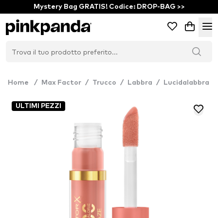
Mystery Bag GRATIS! Codice: DROP-BAG >>
Home
/
Max Factor
/
Trucco
/
Labbra
/
Lucidalabbra
ULTIMI PEZZI