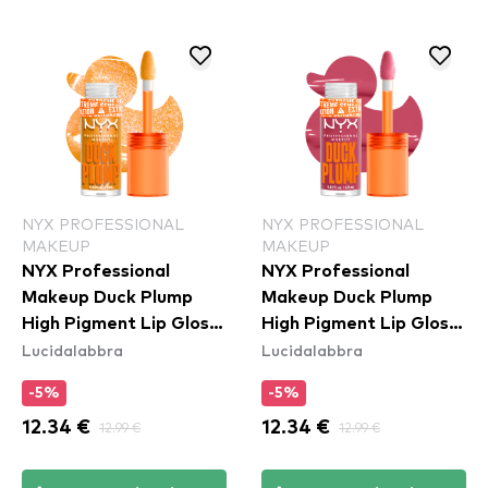
NYX PROFESSIONAL
NYX PROFESSIONAL
MAKEUP
MAKEUP
NYX Professional
NYX Professional
Makeup Duck Plump
Makeup Duck Plump
High Pigment Lip Gloss
High Pigment Lip Gloss
Lucidalabbra
Lucidalabbra
- 22 Flippin' Slime
- Strike A Rose
(DPLL09)
-5%
-5%
12.34 €
12.99 €
12.34 €
12.99 €