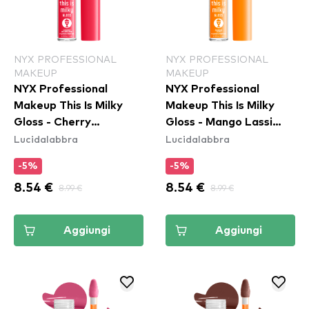
NYX PROFESSIONAL
NYX PROFESSIONAL
MAKEUP
MAKEUP
NYX Professional
NYX Professional
Makeup This Is Milky
Makeup This Is Milky
Gloss - Cherry
Gloss - Mango Lassi
Lucidalabbra
Lucidalabbra
Milkshake (TIMG13)
(TIMG14)
-5%
-5%
8.54 €
8.99 €
8.54 €
8.99 €
Aggiungi
Aggiungi