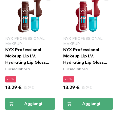
NYX PROFESSIONAL
NYX PROFESSIONAL
MAKEUP
MAKEUP
NYX Professional
NYX Professional
Makeup Lip I.V.
Makeup Lip I.V.
Hydrating Lip Gloss
Hydrating Lip Gloss
Lucidalabbra
Lucidalabbra
Stain - 05 Mocha Me
Stain - 10 Berry Thirsty
Wet
-5%
-5%
13.29 €
13.99 €
13.29 €
13.99 €
Aggiungi
Aggiungi