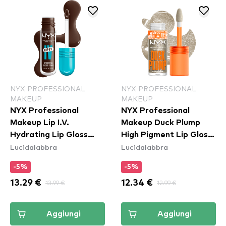
NYX PROFESSIONAL
NYX PROFESSIONAL
MAKEUP
MAKEUP
NYX Professional
NYX Professional
Makeup Lip I.V.
Makeup Duck Plump
Hydrating Lip Gloss
High Pigment Lip Gloss
Lucidalabbra
Lucidalabbra
Stain - 06 Espresso
- 20 Quazy Silver
Soak
-5%
-5%
13.29 €
13.99 €
12.34 €
12.99 €
Aggiungi
Aggiungi