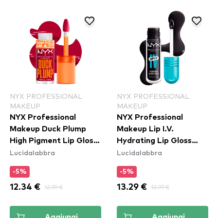
NYX PROFESSIONAL
NYX PROFESSIONAL
MAKEUP
MAKEUP
NYX Professional
NYX Professional
Makeup Duck Plump
Makeup Lip I.V.
High Pigment Lip Gloss
Hydrating Lip Gloss
Lucidalabbra
Lucidalabbra
- Hall Of Flame
Stain - 16 Grape Gushin
(DPLL14)
-5%
-5%
12.34 €
12.99 €
13.29 €
13.99 €
Aggiungi
Aggiungi