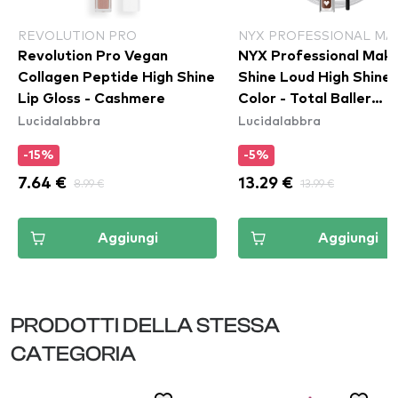
REVOLUTION PRO
NYX PROFESSIONAL MA
Revolution Pro Vegan
NYX Professional Mak
Collagen Peptide High Shine
Shine Loud High Shine 
Lip Gloss - Cashmere
Color - Total Baller
Lucidalabbra
Lucidalabbra
(SLHP30)
-15%
-5%
7.64 €
8.99 €
13.29 €
13.99 €
Aggiungi
Aggiungi
PRODOTTI DELLA STESSA
CATEGORIA