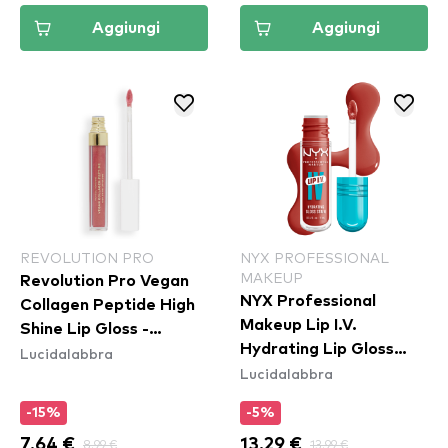
Aggiungi
Aggiungi
REVOLUTION PRO
NYX PROFESSIONAL
MAKEUP
Revolution Pro Vegan
NYX Professional
Collagen Peptide High
Makeup Lip I.V.
Shine Lip Gloss -
Hydrating Lip Gloss
Lucidalabbra
Bombshell
Lucidalabbra
Stain - 12 Burst That
Tang
-15%
-5%
7.64 €
8.99 €
13.29 €
13.99 €