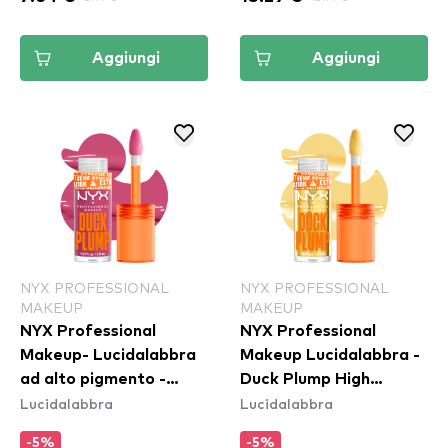
Aggiungi
Aggiungi
NYX PROFESSIONAL
NYX PROFESSIONAL
MAKEUP
MAKEUP
NYX Professional
NYX Professional
Makeup- Lucidalabbra
Makeup Lucidalabbra -
ad alto pigmento -
Duck Plump High
Lucidalabbra
Lucidalabbra
Duck Plump High
Pigment Lip Gloss -
Pigment Lip Gloss -
Clearly Spicy (DPLL01)
-5%
-5%