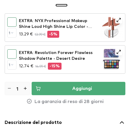
EXTRA: NYX Professional Makeup
Shine Loud High Shine Lip Color -
07 Global Citizen (SHLP07)
1
13.29 €
13.99 €
-5%
EXTRA: Revolution Forever Flawless
Shadow Palette - Desert Desire
1
12.74 €
14.99 €
-15%
Aggiungi
La garanzia di reso di 28 giorni
Descrizione del prodotto