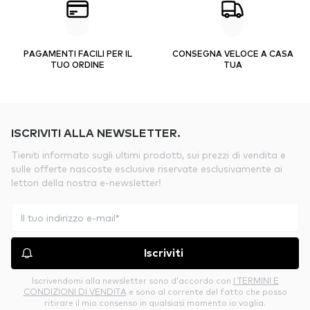
PAGAMENTI FACILI PER IL
CONSEGNA VELOCE A CASA
TUO ORDINE
TUA
ISCRIVITI ALLA NEWSLETTER.
Tieniti informato sugli ultimi prodotti, sui prezzi di vendita e
sulle offerte nascoste esclusive riservate esclusivamente ai
lettori della nostra e-newsletter!
Iscriviti
Iscrivendomi alla newsletter sono d’accordo con
I TERMINI E
CONDIZIONI DI VENDITA
e sono al corrente del fatto che posso
ritirare il mio consenso in qualsiasi momento io voglia.