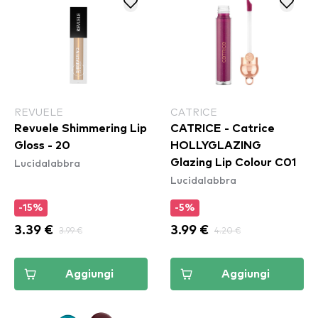
REVUELE
CATRICE
Revuele Shimmering Lip
CATRICE - Catrice
Gloss - 20
HOLLYGLAZING
Lucidalabbra
Glazing Lip Colour C01
Lucidalabbra
-15%
-5%
3.39 €
3.99 €
3.99 €
4.20 €
Aggiungi
Aggiungi