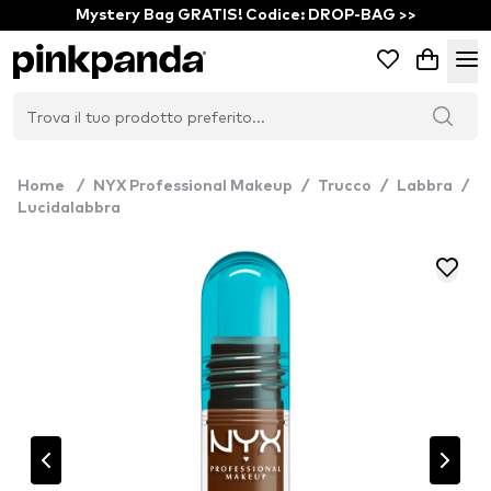
Mystery Bag GRATIS! Codice: DROP-BAG >>
Home
/
NYX Professional Makeup
/
Trucco
/
Labbra
/
Lucidalabbra