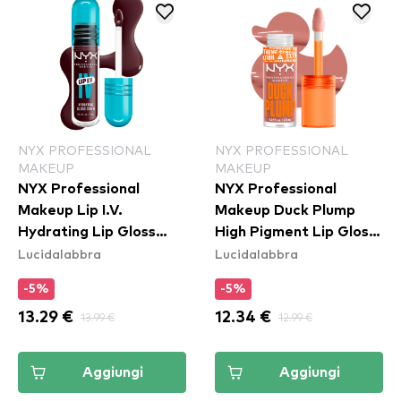
NYX PROFESSIONAL
NYX PROFESSIONAL
MAKEUP
MAKEUP
NYX Professional
NYX Professional
Makeup Lip I.V.
Makeup Duck Plump
Hydrating Lip Gloss
High Pigment Lip Gloss
Lucidalabbra
Lucidalabbra
Stain - 14 Mauve N'
- Banging Bare
Moist
(DPLL02)
-5%
-5%
13.29 €
13.99 €
12.34 €
12.99 €
Aggiungi
Aggiungi