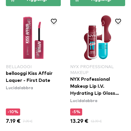
BELLAOGGI
NYX PROFESSIONAL
MAKEUP
bellaoggi Kiss Affair
NYX Professional
Laquer - First Date
Makeup Lip I.V.
Lucidalabbra
Hydrating Lip Gloss
Lucidalabbra
Stain - 07 Bubblegum
Burst
-10%
-5%
7.19 €
7.99 €
13.29 €
13.99 €