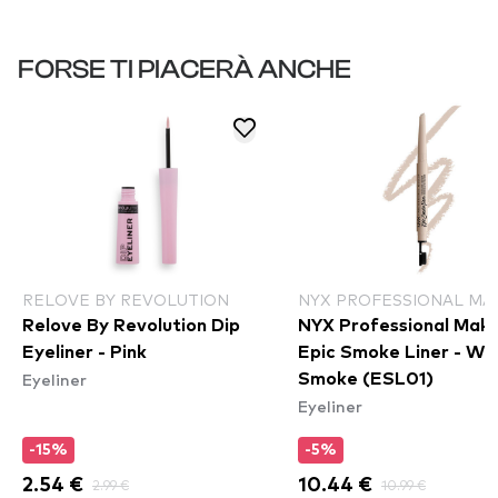
FORSE TI PIACERÀ ANCHE
RELOVE BY REVOLUTION
NYX PROFESSIONAL MA
Relove By Revolution Dip
NYX Professional Mak
Eyeliner - Pink
Epic Smoke Liner - Wh
Eyeliner
Smoke (ESL01)
Eyeliner
-15%
-5%
2.54 €
2.99 €
10.44 €
10.99 €