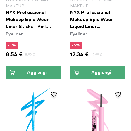
MAKEUP
MAKEUP
NYX Professional
NYX Professional
Makeup Epic Wear
Makeup Epic Wear
Liner Sticks - Pink
Liquid Liner
Eyeliner
Eyeliner
Spirit
Waterproof - Yellow
-5%
-5%
8.54 €
8.99 €
12.34 €
12.99 €
Aggiungi
Aggiungi