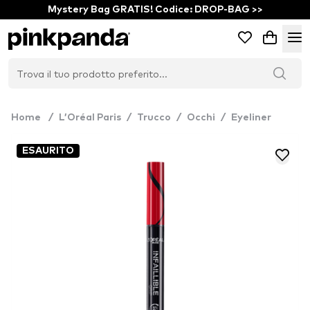
Mystery Bag GRATIS! Codice: DROP-BAG >>
Home
/
L’Oréal Paris
/
Trucco
/
Occhi
/
Eyeliner
ESAURITO