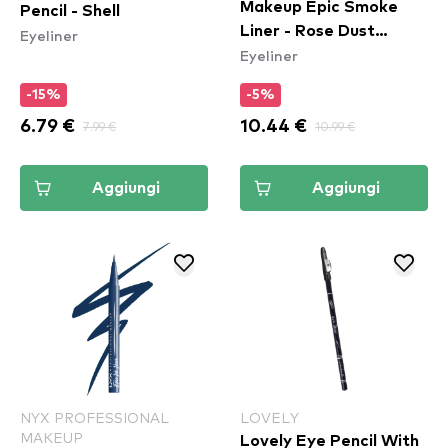
Makeup Epic Smoke
Pencil - Shell
Liner - Rose Dust
Eyeliner
Eyeliner
(ESL04)
-15%
-5%
6.79 €
7.99 €
10.44 €
10.99 €
Aggiungi
Aggiungi
NYX PROFESSIONAL
LOVELY
MAKEUP
Lovely Eye Pencil With