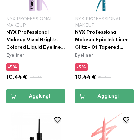
NYX PROFESSIONAL
NYX PROFESSIONAL
MAKEUP
MAKEUP
NYX Professional
NYX Professional
Makeup Vivid Brights
Makeup Epic Ink Liner
Colored Liquid Eyeliner
Glitz - 01 Tapered
Eyeliner
Eyeliner
- Lilac Link (VBLL07)
Twinkle
-5%
-5%
10.44 €
10.99 €
10.44 €
10.99 €
Aggiungi
Aggiungi