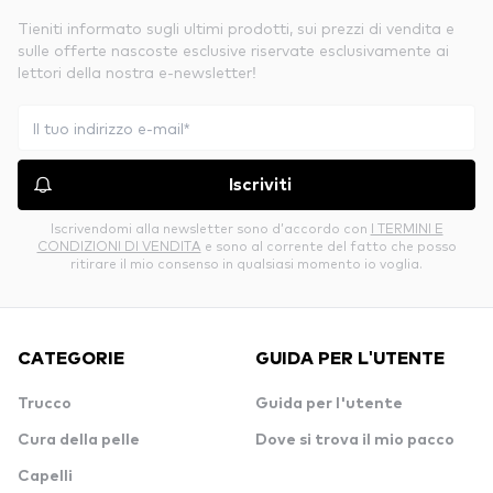
Tieniti informato sugli ultimi prodotti, sui prezzi di vendita e
sulle offerte nascoste esclusive riservate esclusivamente ai
lettori della nostra e-newsletter!
Iscriviti
Iscrivendomi alla newsletter sono d’accordo con
I TERMINI E
CONDIZIONI DI VENDITA
e sono al corrente del fatto che posso
ritirare il mio consenso in qualsiasi momento io voglia.
CATEGORIE
GUIDA PER L'UTENTE
Trucco
Guida per l'utente
Cura della pelle
Dove si trova il mio pacco
Capelli