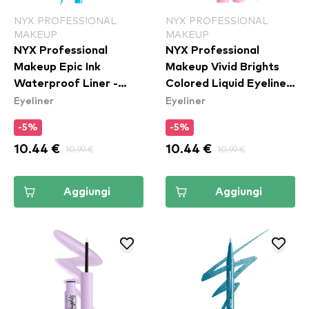
NYX PROFESSIONAL
NYX PROFESSIONAL
MAKEUP
MAKEUP
NYX Professional
NYX Professional
Makeup Epic Ink
Makeup Vivid Brights
Waterproof Liner -
Colored Liquid Eyeliner
Eyeliner
Eyeliner
Vintage Baby
- Sneaky Pink (VBLL09)
-5%
-5%
10.44 €
10.99 €
10.44 €
10.99 €
Aggiungi
Aggiungi