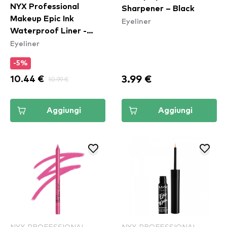
NYX Professional
Sharpener – Black
Makeup Epic Ink
Eyeliner
Waterproof Liner -
Eyeliner
Mid(night) Rise
-5%
3.99 €
10.44 €
10.99 €
Aggiungi
Aggiungi
NYX PROFESSIONAL
NYX PROFESSIONAL