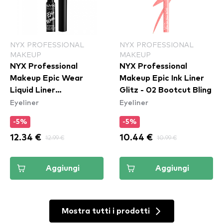
NYX PROFESSIONAL
NYX PROFESSIONAL
MAKEUP
MAKEUP
NYX Professional
NYX Professional
Makeup Epic Wear
Makeup Epic Ink Liner
Liquid Liner
Glitz - 02 Bootcut Bling
Eyeliner
Eyeliner
Waterproof - White
-5%
-5%
12.34 €
12.99 €
10.44 €
10.99 €
Aggiungi
Aggiungi
Mostra tutti i prodotti