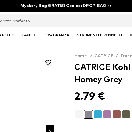
Mystery Bag GRATIS! Codice: DROP-BAG >>
A PELLE
CAPELLI
FRAGRANZA
STRUMENTI E PENNELLI
D
Home
/
CATRICE
/
Truc
CATRICE Kohl 
Homey Grey
2.79 €