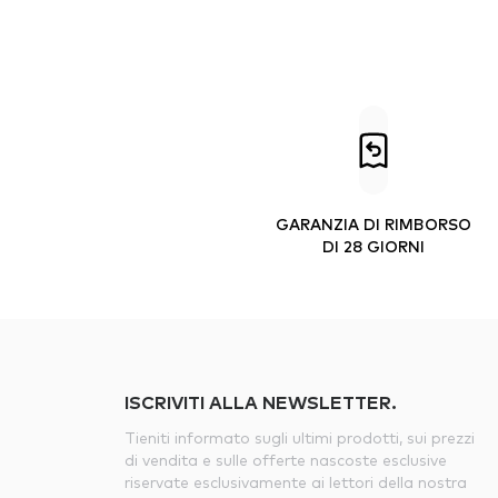
GARANZIA DI RIMBORSO
DI 28 GIORNI
ISCRIVITI ALLA NEWSLETTER.
Tieniti informato sugli ultimi prodotti, sui prezzi
di vendita e sulle offerte nascoste esclusive
riservate esclusivamente ai lettori della nostra