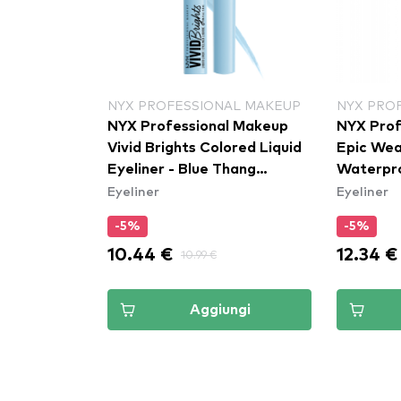
NYX PROFESSIONAL MAKEUP
NYX PRO
NYX Professional Makeup
NYX Prof
Vivid Brights Colored Liquid
Epic Wear
Eyeliner - Blue Thang
Waterpro
Eyeliner
Eyeliner
(VBLL06)
-5%
-5%
10.44 €
12.34 €
10.99 €
Aggiungi