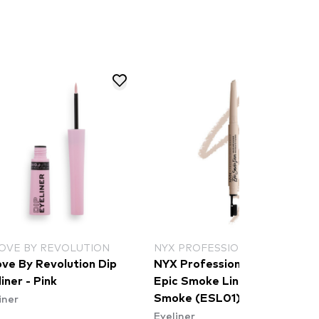
OVE BY REVOLUTION
NYX PROFESSIONAL MAKEUP
ove By Revolution Dip
NYX Professional Makeup
iner - Pink
Epic Smoke Liner - White
iner
Smoke (ESL01)
Eyeliner