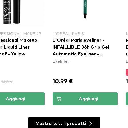
FESSIONAL MAKEUP
L’ORÉAL PARIS
essional Makeup
L'Oréal Paris eyeliner -
 Liquid Liner
INFAILLIBLE 36h Grip Gel
of - Yellow
Automatic Eyeliner -
Eyeliner
E
Emerald Green
10.99 €
12.99 €
Aggiungi
Aggiungi
Mostra tutti i prodotti