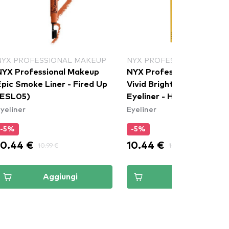
NYX PROFESSIONAL MAKEUP
NYX PROFESSIONAL MAKE
NYX Professional Makeup
NYX Professional Makeu
Epic Smoke Liner - Fired Up
Vivid Brights Colored Liq
(ESL05)
Eyeliner - Had Me At Yel
yeliner
Eyeliner
(VBLL03)
-5%
-5%
10.44 €
10.44 €
10.99 €
10.99 €
Aggiungi
Aggiungi