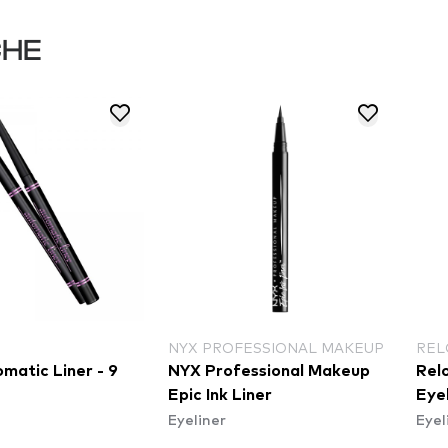
CHE
NYX PROFESSIONAL MAKEUP
REL
matic Liner - 9
NYX Professional Makeup
Rel
Epic Ink Liner
Eyel
Eyeliner
Eyel