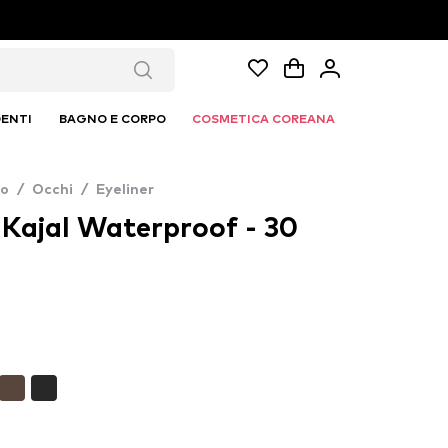
ENTI
BAGNO E CORPO
COSMETICA COREANA
co
/
Occhi
/
Eyeliner
Kajal Waterproof - 30