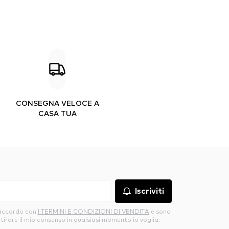
CONSEGNA VELOCE A
CASA TUA
Iscriviti
’accordo con
I TERMINI E CONDIZIONI DI VENDITA
e sono
itirare il mio consenso in qualsiasi momento io voglia.