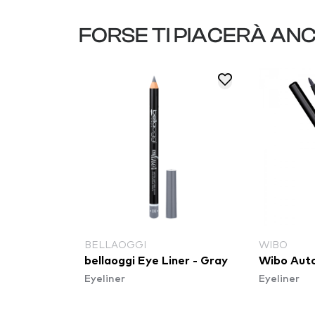
FORSE TI PIACERÀ AN
BELLAOGGI
WIBO
ta occhi -
bellaoggi Eye Liner - Gray
Wibo Auto
Eyeliner
Eyeliner
0 Charcoal