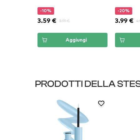
-10%
-20%
3.59 €
3.99 €
3.99 €
4.
ungi
Aggiungi
PRODOTTI DELLA STE