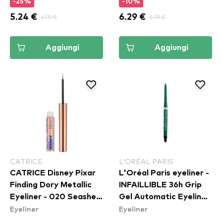
-25%
-10%
5.24 €
6.99 €
6.29 €
6.99 €
Aggiungi
Aggiungi
CATRICE
L’ORÉAL PARIS
CATRICE Disney Pixar
L'Oréal Paris eyeliner -
Finding Dory Metallic
INFAILLIBLE 36h Grip
Eyeliner - 020 Seashell
Gel Automatic Eyeliner
Eyeliner
Eyeliner
Sparkle
- Emerald Green