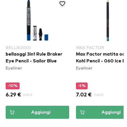
BELLAOGGI
MAX FACTOR
bellaoggi 3in1 Rule Braker
Max Factor matita occ
Eye Pencil - Sailor Blue
Kohl Pencil - 060 Ice B
Eyeliner
Eyeliner
-10%
-5%
6.29 €
6.99 €
7.02 €
7.39 €
Aggiungi
Aggiungi