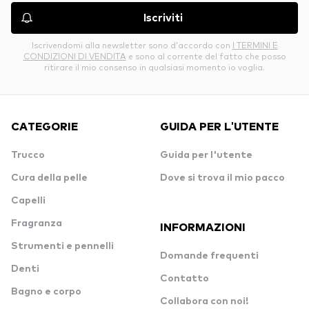
Iscriviti
Iscrivendomi alla newsletter sono d’accordo con
I TERMINI E
CONDIZIONI DI VENDITA
e sono al corrente del fatto che posso
ritirare il mio consenso in qualsiasi momento io voglia.
CATEGORIE
GUIDA PER L'UTENTE
Trucco
Guida per l'utente
Cura della pelle
Dove si trova il mio pacco
Capelli
Fragranza
INFORMAZIONI
Strumenti e pennelli
Domande frequenti
Denti
Contatto
Bagno e corpo
Collabora con noi!