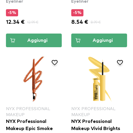
Eyeliner
Eyeliner
Waterproof - Yellow
Spirit
-5%
-5%
12.34 €
12.99 €
8.54 €
8.99 €
Aggiungi
Aggiungi
NYX PROFESSIONAL
NYX PROFESSIONAL
MAKEUP
MAKEUP
NYX Professional
NYX Professional
Makeup Epic Smoke
Makeup Vivid Brights