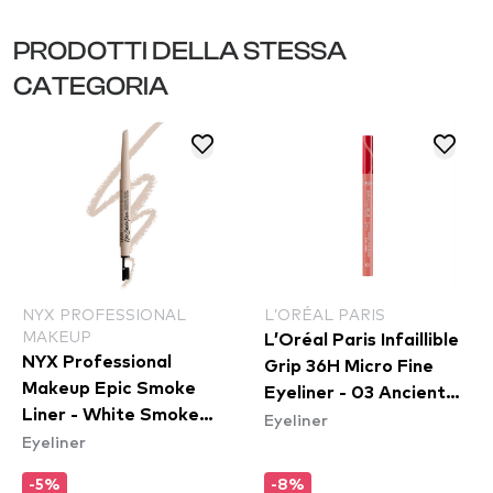
PRODOTTI DELLA STESSA
CATEGORIA
NYX PROFESSIONAL
L’ORÉAL PARIS
MAKEUP
L’Oréal Paris Infaillible
NYX Professional
Grip 36H Micro Fine
Makeup Epic Smoke
Eyeliner​ - 03 Ancient
Liner - White Smoke
Eyeliner
Rose
Eyeliner
(ESL01)
-5%
-8%