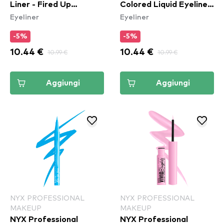
Liner - Fired Up
Colored Liquid Eyeliner
Eyeliner
Eyeliner
(ESL05)
- Had Me At Yellow
(VBLL03)
-5%
-5%
10.44 €
10.99 €
10.44 €
10.99 €
Aggiungi
Aggiungi
NYX PROFESSIONAL
NYX PROFESSIONAL
MAKEUP
MAKEUP
NYX Professional
NYX Professional