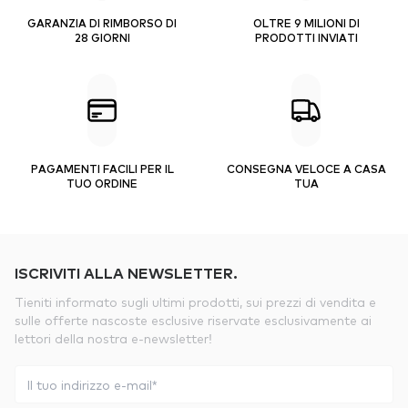
GARANZIA DI RIMBORSO DI
OLTRE 9 MILIONI DI
28 GIORNI
PRODOTTI INVIATI
PAGAMENTI FACILI PER IL
CONSEGNA VELOCE A CASA
TUO ORDINE
TUA
ISCRIVITI ALLA NEWSLETTER.
Tieniti informato sugli ultimi prodotti, sui prezzi di vendita e
sulle offerte nascoste esclusive riservate esclusivamente ai
lettori della nostra e-newsletter!