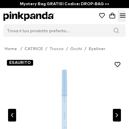
Mystery Bag GRATIS! Codice: DROP-BAG >>
Home
/
CATRICE
/
Trucco
/
Occhi
/
Eyeliner
ESAURITO