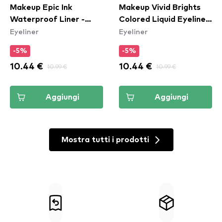
Makeup Epic Ink
Makeup Vivid Brights
Waterproof Liner -
Colored Liquid Eyeliner
Eyeliner
Eyeliner
Vintage Baby
- Sneaky Pink (VBLL09)
-5%
-5%
10.44 €
10.99 €
10.44 €
10.99 €
Aggiungi
Aggiungi
Mostra tutti i prodotti