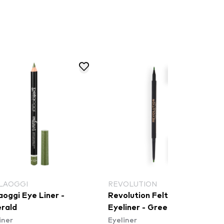
LAOGGI
REVOLUTION
aoggi Eye Liner -
Revolution Felt & Kohl
rald
Eyeliner - Green
iner
Eyeliner