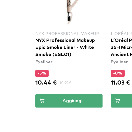
NYX PROFESSIONAL MAKEUP
L’ORÉAL 
NYX Professional Makeup
L’Oréal Pa
Epic Smoke Liner - White
36H Micro
Smoke (ESL01)
Ancient 
Eyeliner
Eyeliner
-5%
-8%
10.44 €
11.03 €
10.99 €
Aggiungi