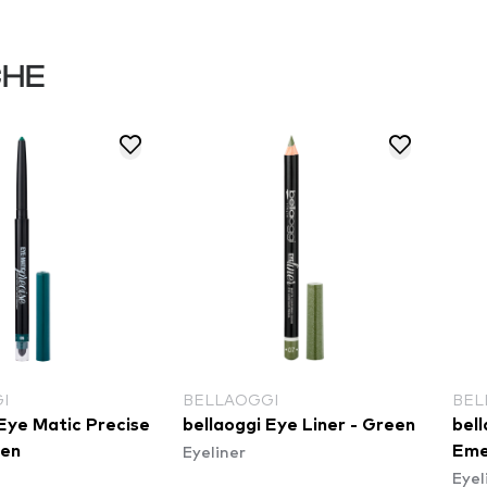
CHE
I
BELLAOGGI
BEL
 Eye Matic Precise
bellaoggi Eye Liner - Green
bell
Eyeliner
een
Eme
Eyel