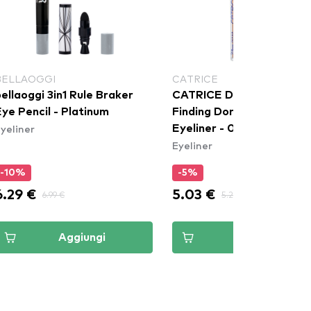
BELLAOGGI
CATRICE
ellaoggi 3in1 Rule Braker
CATRICE Disney Pixar
ye Pencil - Platinum
Finding Dory Metallic
yeliner
Eyeliner - 020 Seashell
Eyeliner
Sparkle
-10%
-5%
6.29 €
5.03 €
6.99 €
5.29 €
Aggiungi
Aggiungi