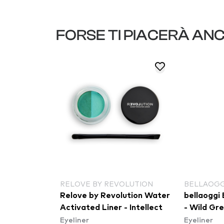
FORSE TI PIACERÀ AN
RELOVE BY REVOLUTION
BELLAOGG
ta occhi -
Relove by Revolution Water
bellaoggi
0 Olive
Activated Liner - Intellect
- Wild Gr
Eyeliner
Eyeliner