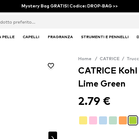
Mystery Bag GRATIS! Codice: DROP-BAG >>
A PELLE
CAPELLI
FRAGRANZA
STRUMENTI E PENNELLI
D
Home
/
CATRICE
/
Truc
CATRICE Kohl 
Lime Green
2.79 €