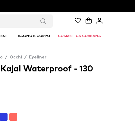
ENTI
BAGNO E CORPO
COSMETICA COREANA
co
/
Occhi
/
Eyeliner
Kajal Waterproof - 130