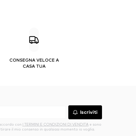
CONSEGNA VELOCE A
CASA TUA
Iscriviti
’accordo con
I TERMINI E CONDIZIONI DI VENDITA
e sono
itirare il mio consenso in qualsiasi momento io voglia.