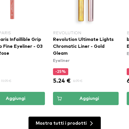
PARIS
REVOLUTION
ris Infaillible Grip
Revolution Ultimate Lights
b
 Fine Eyeliner​ - 03
Chromatic Liner - Gold
E
E
Rose
Gleam
Eyeliner
-25%
5.24 €
11.99 €
6.99 €
Aggiungi
Aggiungi
Mostra tutti i prodotti