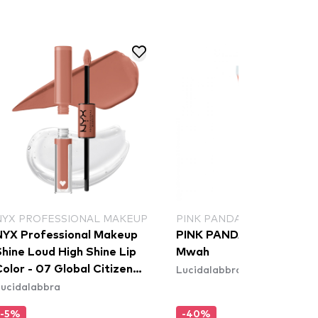
NYX PROFESSIONAL MAKEUP
PINK PANDA
NYX Professional Makeup
PINK PANDA Lipgloss -
hine Loud High Shine Lip
Mwah
Lucidalabbra
olor - 07 Global Citizen
ucidalabbra
(SHLP07)
-5%
-40%