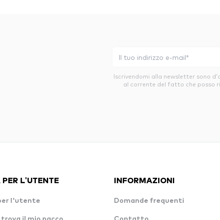
Iscrivendomi alla newsletter sono d
al corrente del fatto che posso r
 PER L'UTENTE
INFORMAZIONI
per l'utente
Domande frequenti
 trova il mio pacco
Contatto