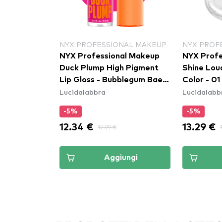
NYX PROFESSIONAL MAKEUP
NYX PROF
Weekend
NYX Professional Makeup
NYX Profe
Duck Plump High Pigment
Shine Loud
Lip Gloss - Bubblegum Bae
Color - 01
Lucidalabbra
Lucidalabb
(DPLL12)
(SHLP01)
-5%
-5%
12.34 €
13.29 €
12.99 €
ungi
Aggiungi