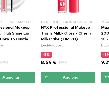
ESSIONAL MAKEUP
NYX PROFESSIONAL MAKEUP
MAX
ssional Makeup
NYX Professional Makeup
Max
 High Shine Lip
This Is Milky Gloss - Cherry
200
 Born To Hustle
Milkshake (TIMG13)
105
ra
Lucidalabbra
Luci
-5%
-5
8.54 €
9.2
13.99 €
8.99 €
Aggiungi
Aggiungi