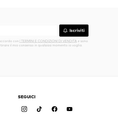
Iscriviti
’accordo con
I TERMINI E CONDIZIONI DI VENDITA
e sono
itirare il mio consenso in qualsiasi momento io voglia.
SEGUICI