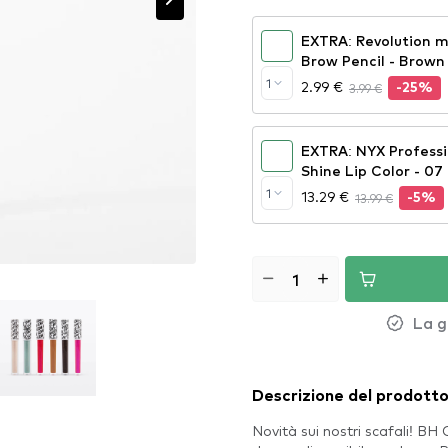
EXTRA: Revolution ma
Brow Pencil - Brown
1
2.99 €
3.99 €
-25%
EXTRA: NYX Profess
Shine Lip Color - 07
1
13.29 €
13.99 €
-5%
La g
Descrizione del prodott
Novità sui nostri scafali! B