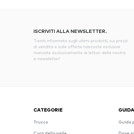
ISCRIVITI ALLA NEWSLETTER.
Tieniti informato sugli ultimi prodotti, sui prezzi
di vendita e sulle offerte nascoste esclusive
riservate esclusivamente ai lettori della nostra
e-newsletter!
CATEGORIE
GUIDA
Trucco
Guida 
Cura della pelle
Dove si