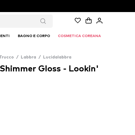
ENTI
BAGNO E CORPO
COSMETICA COREANA
Trucco
/
Labbra
/
Lucidalabbra
Shimmer Gloss - Lookin'