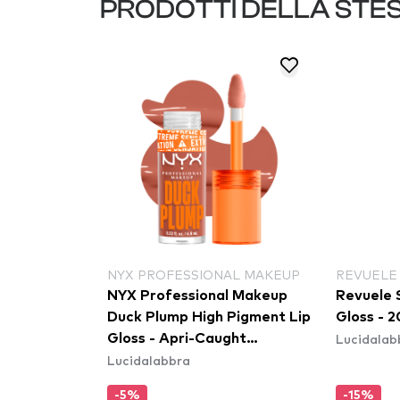
PRODOTTI DELLA STE
NYX PROFESSIONAL MAKEUP
REVUELE
NYX Professional Makeup
Revuele 
Duck Plump High Pigment Lip
Gloss - 2
Lucidalab
Gloss - Apri-Caught
Lucidalabbra
(DPLL04)
-5%
-15%