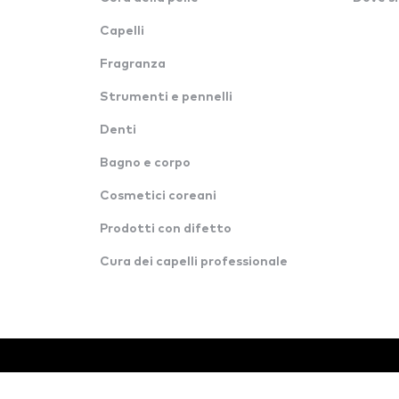
Capelli
Fragranza
Strumenti e pennelli
Denti
Bagno e corpo
Cosmetici coreani
Prodotti con difetto
Cura dei capelli professionale
© Tutti i diritti riservati · Konverzija d.o.o.