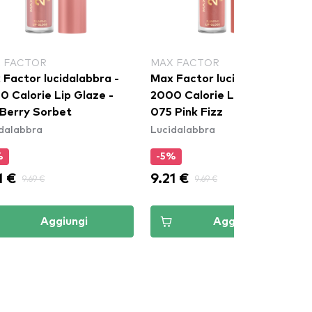
 FACTOR
MAX FACTOR
 Factor lucidalabbra -
Max Factor lucidalabbra -
0 Calorie Lip Glaze -
2000 Calorie Lip Glaze -
 Berry Sorbet
075 Pink Fizz
dalabbra
Lucidalabbra
%
-5%
1 €
9.21 €
9.69 €
9.69 €
Aggiungi
Aggiungi