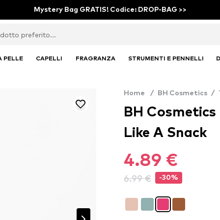
Mystery Bag GRATIS! Codice: DROP-BAG >>
A PELLE
CAPELLI
FRAGRANZA
STRUMENTI E PENNELLI
D
Home
/
BH Cosmetics
/
BH Cosmetics 
Like A Snack
4.89 €
6.99 €
-30%