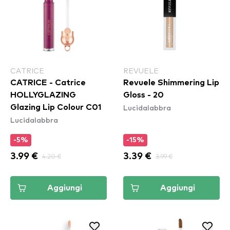
CATRICE
REVUELE
CATRICE - Catrice
Revuele Shimmering Lip
HOLLYGLAZING
Gloss - 20
Lucidalabbra
Glazing Lip Colour C01
Lucidalabbra
-5%
-15%
3.99 €
4.20 €
3.39 €
3.99 €
Aggiungi
Aggiungi