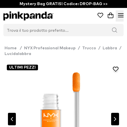
Mystery Bag GRATIS! Codice: DROP-BAG >>
Home
/
NYX Professional Makeup
/
Trucco
/
Labbra
/
Lucidalabbra
ULTIMI PEZZI