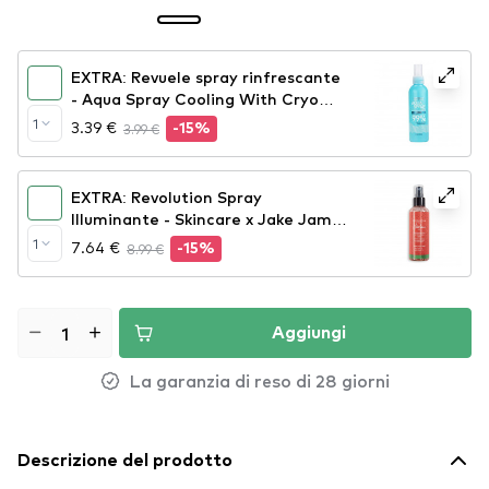
EXTRA: Revuele spray rinfrescante
- Aqua Spray Cooling With Cryo
Effect
1
3.39 €
3.99 €
-15%
EXTRA: Revolution Spray
Illuminante - Skincare x Jake Jamie
Watermelon Brightening Essence
1
7.64 €
8.99 €
-15%
Spray
Aggiungi
La garanzia di reso di 28 giorni
Descrizione del prodotto