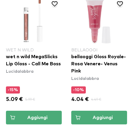
WET N WILD
BELLAOGGI
wet n wild MegaSlicks
bellaoggi Gloss Royale-
Lip Gloss - Call Me Boss
Rosa Venere- Venus
Lucidalabbra
Pink
Lucidalabbra
-15%
-10%
5.09 €
5.99 €
4.04 €
4.49 €
Aggiungi
Aggiungi