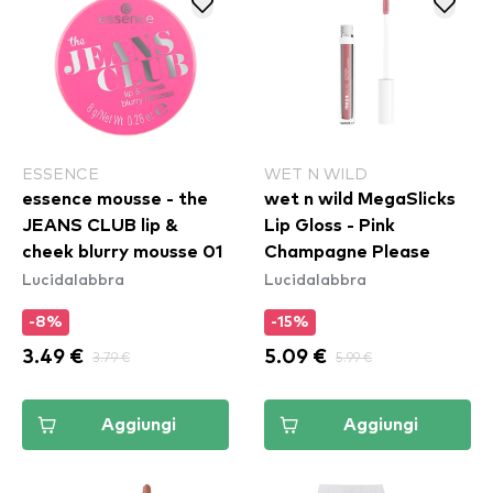
ESSENCE
WET N WILD
essence mousse - the
wet n wild MegaSlicks
JEANS CLUB lip &
Lip Gloss - Pink
cheek blurry mousse 01
Champagne Please
Lucidalabbra
Lucidalabbra
-8%
-15%
3.49 €
3.79 €
5.09 €
5.99 €
Aggiungi
Aggiungi