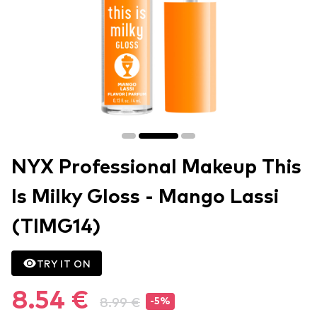
NYX Professional Makeup This
Is Milky Gloss - Mango Lassi
(TIMG14)
TRY IT ON
8.54 €
8.99 €
-5%