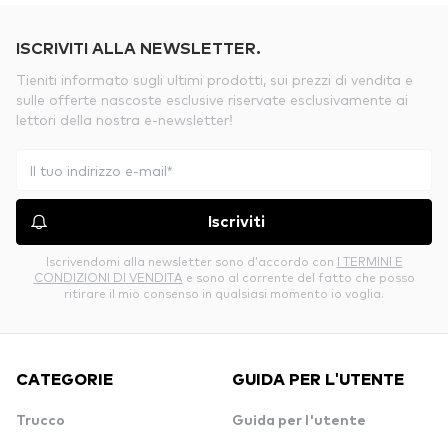
ISCRIVITI ALLA NEWSLETTER.
Tieniti informato sugli ultimi prodotti, sui prezzi di vendita e
sulle offerte nascoste esclusive riservate esclusivamente ai
lettori della nostra e-newsletter!
Iscriviti
Iscrivendomi alla newsletter sono d’accordo con
I TERMINI E
CONDIZIONI DI VENDITA
e sono al corrente del fatto che posso
ritirare il mio consenso in qualsiasi momento io voglia.
CATEGORIE
GUIDA PER L'UTENTE
Trucco
Guida per l'utente