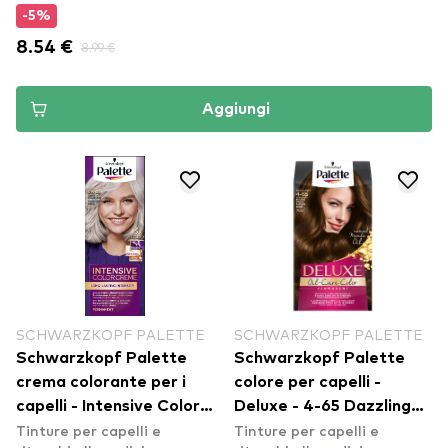
-5%
8.54 €
8.99 €
Aggiungi
SCHWARZKOPF PALETTE
SCHWARZKOPF PALETTE
Schwarzkopf Palette
Schwarzkopf Palette
crema colorante per i
colore per capelli -
capelli - Intensive Color
Deluxe - 4-65 Dazzling
Tinture per capelli e
Tinture per capelli e
Creme - 9,5-21 Luminous
Brown