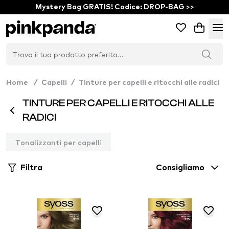
Mystery Bag GRATIS! Codice: DROP-BAG >>
Home
/
Capelli
/
Tinture per capelli e ritocchi alle radici
TINTURE PER CAPELLI E RITOCCHI ALLE
RADICI
Tonalizzanti per capelli
Filtra
Consigliamo