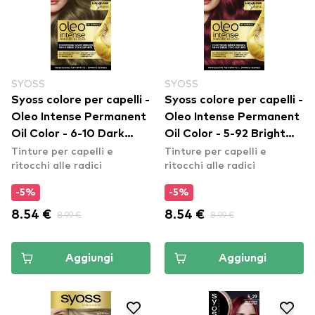
SYOSS
SYOSS
Syoss colore per capelli -
Syoss colore per capelli -
Oleo Intense Permanent
Oleo Intense Permanent
Oil Color - 6-10 Dark
Oil Color - 5-92 Bright
Tinture per capelli e
Tinture per capelli e
Blond
Red
ritocchi alle radici
ritocchi alle radici
-5%
-5%
8.54 €
8.99 €
8.54 €
8.99 €
Aggiungi
Aggiungi