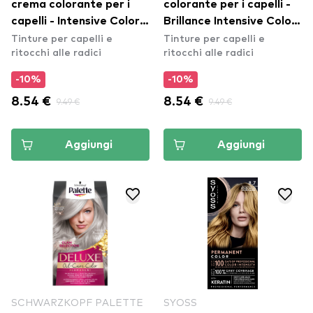
crema colorante per i
colorante per i capelli -
capelli - Intensive Color
Brillance Intensive Color
Tinture per capelli e
Tinture per capelli e
Cream - 880 Dark Brown
Cream - 864 Fawn
ritocchi alle radici
ritocchi alle radici
-10%
-10%
8.54 €
9.49 €
8.54 €
9.49 €
Aggiungi
Aggiungi
SCHWARZKOPF PALETTE
SYOSS