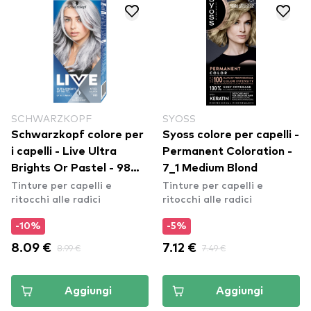
SCHWARZKOPF
SYOSS
Schwarzkopf colore per
Syoss colore per capelli -
i capelli - Live Ultra
Permanent Coloration -
Brights Or Pastel - 98
7_1 Medium Blond
Tinture per capelli e
Tinture per capelli e
Steel Silver
ritocchi alle radici
ritocchi alle radici
-10%
-5%
8.09 €
8.99 €
7.12 €
7.49 €
Aggiungi
Aggiungi