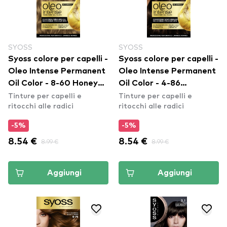
SYOSS
SYOSS
Syoss colore per capelli -
Syoss colore per capelli -
Oleo Intense Permanent
Oleo Intense Permanent
Oil Color - 8-60 Honey
Oil Color - 4-86
Tinture per capelli e
Tinture per capelli e
Blond
Chocolate Brown
ritocchi alle radici
ritocchi alle radici
-5%
-5%
8.54 €
8.99 €
8.54 €
8.99 €
Aggiungi
Aggiungi