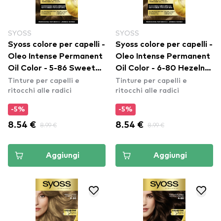
SYOSS
SYOSS
Syoss colore per capelli -
Syoss colore per capelli -
Oleo Intense Permanent
Oleo Intense Permanent
Oil Color - 5-86 Sweet
Oil Color - 6-80 Hezelnut
Tinture per capelli e
Tinture per capelli e
Brown
Blond
ritocchi alle radici
ritocchi alle radici
-5%
-5%
8.54 €
8.99 €
8.54 €
8.99 €
Aggiungi
Aggiungi