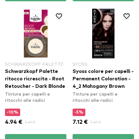
SCHWARZKOPF PALETTE
SYOSS
Schwarzkopf Palette
Syoss colore per capelli -
ritocco ricrescita - Root
Permanent Coloration -
Retoucher - Dark Blonde
4_2 Mahogany Brown
Tinture per capelli e
Tinture per capelli e
ritocchi alle radici
ritocchi alle radici
-10%
-5%
4.94 €
5.49 €
7.12 €
7.49 €