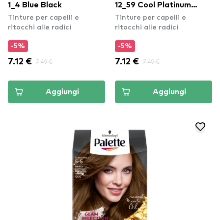
1_4 Blue Black
12_59 Cool Platinum
Tinture per capelli e
Tinture per capelli e
Blond
ritocchi alle radici
ritocchi alle radici
-5%
-5%
7.12 €
7.49 €
7.12 €
7.49 €
Aggiungi
Aggiungi