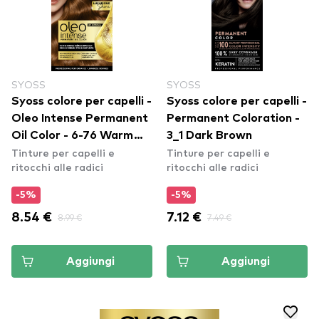
SYOSS
SYOSS
Syoss colore per capelli -
Syoss colore per capelli -
Oleo Intense Permanent
Permanent Coloration -
Oil Color - 6-76 Warm
3_1 Dark Brown
Tinture per capelli e
Tinture per capelli e
Copper
ritocchi alle radici
ritocchi alle radici
-5%
-5%
8.54 €
8.99 €
7.12 €
7.49 €
Aggiungi
Aggiungi