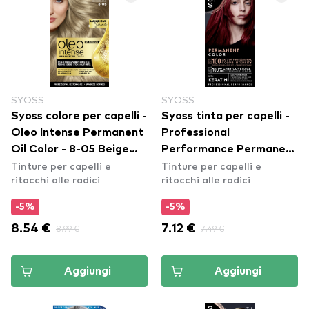
SYOSS
SYOSS
Syoss colore per capelli -
Syoss tinta per capelli -
Oleo Intense Permanent
Professional
Oil Color - 8-05 Beige
Performance Permanent
Tinture per capelli e
Tinture per capelli e
Bliond
Color - 5_29 Intense Red
ritocchi alle radici
ritocchi alle radici
-5%
-5%
8.54 €
8.99 €
7.12 €
7.49 €
Aggiungi
Aggiungi