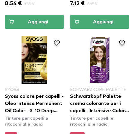
8.54 €
8.99 €
7.12 €
7.49 €
Aggiungi
Aggiungi
SYOSS
SCHWARZKOPF PALETTE
Syoss colore per capelli -
Schwarzkopf Palette
Oleo Intense Permanent
crema colorante per i
Oil Color - 3-10 Deep
capelli - Intensive Color
Tinture per capelli e
Tinture per capelli e
Brown
Creme - 6-65 Nougat
ritocchi alle radici
ritocchi alle radici