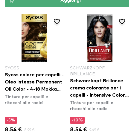
Aggiungi
SYOSS
SCHWARZKOPF
BRILLANCE
Syoss colore per capelli -
Schwarzkopf Brillance
Oleo Intense Permanent
crema colorante per i
Oil Color - 4-18 Mokka
capelli - Intensive Color
Tinture per capelli e
Brown
ritocchi alle radici
Tinture per capelli e
Cream - 891 Blue Black
ritocchi alle radici
-5%
-10%
8.54 €
8.99 €
8.54 €
9.49 €