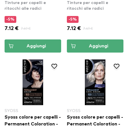
Tinture per capelli e
Tinture per capelli e
Color - 10_53 Cool Light
ritocchi alle radici
ritocchi alle radici
Blonde
-5%
-5%
7.12 €
7.49 €
7.12 €
7.49 €
Aggiungi
Aggiungi
SYOSS
SYOSS
Syoss colore per capelli -
Syoss colore per capelli -
Permanent Coloration -
Permanent Coloration -