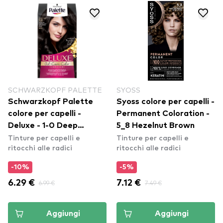
SCHWARZKOPF PALETTE
SYOSS
Schwarzkopf Palette
Syoss colore per capelli -
colore per capelli -
Permanent Coloration -
Deluxe - 1-0 Deep
5_8 Hezelnut Brown
Tinture per capelli e
Tinture per capelli e
Natural Black
ritocchi alle radici
ritocchi alle radici
-10%
-5%
6.29 €
6.99 €
7.12 €
7.49 €
Aggiungi
Aggiungi