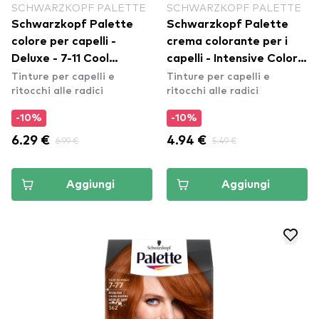
SCHWARZKOPF PALETTE
SCHWARZKOPF PALETTE
Schwarzkopf Palette
Schwarzkopf Palette
colore per capelli -
crema colorante per i
Deluxe - 7-11 Cool
capelli - Intensive Color
Tinture per capelli e
Tinture per capelli e
Medium Blond
Creme - 3-68 Dark
ritocchi alle radici
ritocchi alle radici
Mahogany
-10%
-10%
6.29 €
6.99 €
4.94 €
5.49 €
Aggiungi
Aggiungi