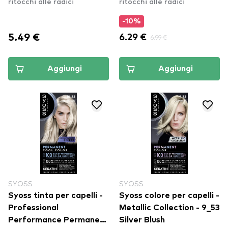
ritocchi alle radici
ritocchi alle radici
Silver Blonde
-10%
5.49 €
6.29 €
6.99 €
Aggiungi
Aggiungi
SYOSS
SYOSS
Syoss tinta per capelli -
Syoss colore per capelli -
Professional
Metallic Collection - 9_53
Performance Permanent
Silver Blush