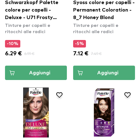
Schwarzkopf Palette
Syoss colore per capelli -
colore per capelli -
Permanent Coloration -
Deluxe - U71 Frosty
8_7 Honey Blond
Tinture per capelli e
Tinture per capelli e
Silver
ritocchi alle radici
ritocchi alle radici
-10%
-5%
6.29 €
6.99 €
7.12 €
7.49 €
Aggiungi
Aggiungi