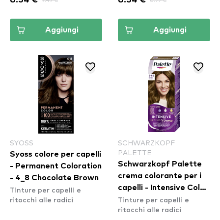
Aggiungi
Aggiungi
SYOSS
SCHWARZKOPF
PALETTE
Syoss colore per capelli
Schwarzkopf Palette
- Permanent Coloration
crema colorante per i
- 4_8 Chocolate Brown
capelli - Intensive Color
Tinture per capelli e
ritocchi alle radici
Tinture per capelli e
Creme - 6-65 Nougat
ritocchi alle radici