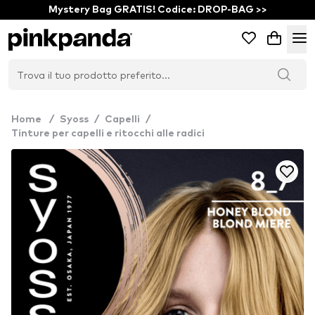
Mystery Bag GRATIS! Codice: DROP-BAG >>
Home
/
Syoss
/
Capelli
/
Tinture per capelli e ritocchi alle radici