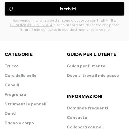
Iscriviti
Iscrivendomi alla newsletter sono d’accordo con
I TERMINI E
CONDIZIONI DI VENDITA
e sono al corrente del fatto che posso
ritirare il mio consenso in qualsiasi momento io voglia.
CATEGORIE
GUIDA PER L'UTENTE
Trucco
Guida per l'utente
Cura della pelle
Dove si trova il mio pacco
Capelli
Fragranza
INFORMAZIONI
Strumenti e pennelli
Domande frequenti
Denti
Contatto
Bagno e corpo
Collabora con noi!