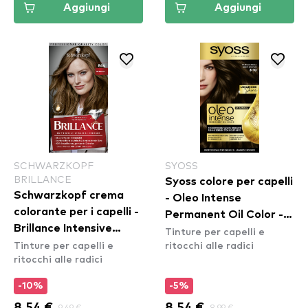
Aggiungi
Aggiungi
SCHWARZKOPF
SYOSS
BRILLANCE
Syoss colore per capelli
Schwarzkopf crema
- Oleo Intense
colorante per i capelli -
Permanent Oil Color -
Brillance Intensive
Tinture per capelli e
3-10 Deep Brown
Tinture per capelli e
ritocchi alle radici
Color Cream - 864
ritocchi alle radici
Fawn
-10%
-5%
8.54 €
9.49 €
8.54 €
8.99 €