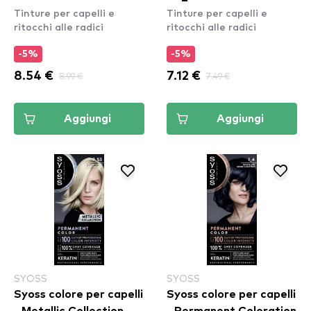
Tinture per capelli e
Tinture per capelli e
8-05 Beige Bliond
ritocchi alle radici
ritocchi alle radici
-5%
-5%
8.54 €
8.99 €
7.12 €
7.49 €
Aggiungi
Aggiungi
SYOSS
SYOSS
Syoss colore per capelli
Syoss colore per capelli
- Metallic Collection -
- Permanent Coloration