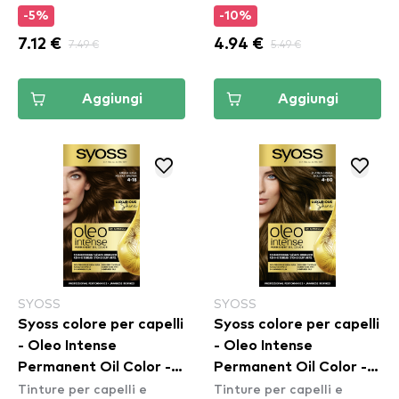
-5%
-10%
7.12 €
7.49 €
4.94 €
5.49 €
Aggiungi
Aggiungi
SYOSS
SYOSS
Syoss colore per capelli
Syoss colore per capelli
- Oleo Intense
- Oleo Intense
Permanent Oil Color -
Permanent Oil Color -
Tinture per capelli e
Tinture per capelli e
4-18 Mokka Brown
4-60 Gold Brown