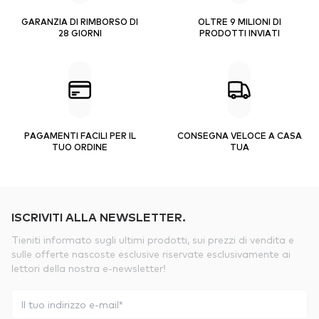
GARANZIA DI RIMBORSO DI
OLTRE 9 MILIONI DI
28 GIORNI
PRODOTTI INVIATI
PAGAMENTI FACILI PER IL
CONSEGNA VELOCE A CASA
TUO ORDINE
TUA
ISCRIVITI ALLA NEWSLETTER.
Tieniti informato sugli ultimi prodotti, sui prezzi di vendita e
sulle offerte nascoste esclusive riservate esclusivamente ai
lettori della nostra e-newsletter!