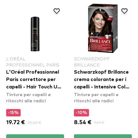
L'ORÉAL
SCHWARZKOPF
PROFESSIONNEL PARIS
BRILLANCE
L'Oréal Professionnel
Schwarzkopf Brillance
Paris correttore per
crema colorante per i
capelli - Hair Touch Up -
capelli - Intensive Color
Tinture per capelli e
Tinture per capelli e
Brown
Cream - 880 Dark
ritocchi alle radici
ritocchi alle radici
Brown
-15%
-10%
19.72 €
23.20 €
8.54 €
9.49 €