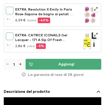
EXTRA: Revolution X Emily In Paris
Rose-Sapone da bagno ai petali di
rosa- Petal Bath Soap
1
6.59 €
10.99 €
-40%
EXTRA: CATRICE ICONAILS Gel
Lacquer - 171 A Sip Of Fresh
Lemonade
1
2.84 €
2.99 €
-5%
Aggiungi
La garanzia di reso di 28 giorni
Descrizione del prodotto