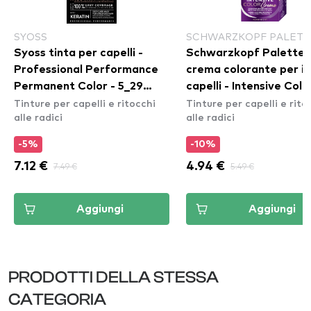
SYOSS
SCHWARZKOPF PALETT
Syoss tinta per capelli -
Schwarzkopf Palette
Professional Performance
crema colorante per i
Permanent Color - 5_29
capelli - Intensive Colo
Tinture per capelli e ritocchi
Tinture per capelli e rito
Intense Red
Creme - 3-68 Dark
alle radici
alle radici
Mahogany
-5%
-10%
7.12 €
7.49 €
4.94 €
5.49 €
Aggiungi
Aggiungi
PRODOTTI DELLA STESSA
CATEGORIA