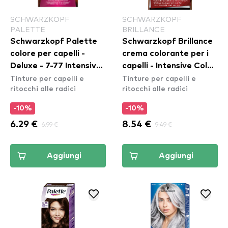
SCHWARZKOPF
SCHWARZKOPF
PALETTE
BRILLANCE
Schwarzkopf Palette
Schwarzkopf Brillance
colore per capelli -
crema colorante per i
Deluxe - 7-77 Intensive
capelli - Intensive Color
Tinture per capelli e
Tinture per capelli e
Shiny Copper
Cream - 891 Blue Black
ritocchi alle radici
ritocchi alle radici
-10%
-10%
6.29 €
6.99 €
8.54 €
9.49 €
Aggiungi
Aggiungi