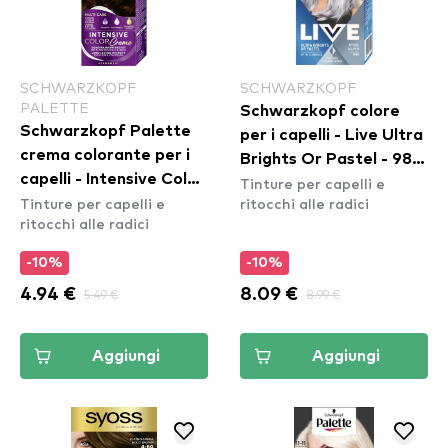
SCHWARZKOPF
SCHWARZKOPF
PALETTE
Schwarzkopf colore
Schwarzkopf Palette
per i capelli - Live Ultra
crema colorante per i
Brights Or Pastel - 98
capelli - Intensive Color
Tinture per capelli e
Steel Silver
Tinture per capelli e
ritocchi alle radici
Creme - 3-68 Dark
ritocchi alle radici
Mahogany
-10%
-10%
4.94 €
5.49 €
8.09 €
8.99 €
Aggiungi
Aggiungi