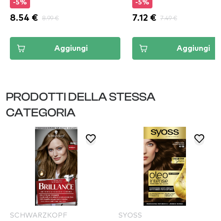
-5%
-5%
8.54 €
8.99 €
7.12 €
7.49 €
Aggiungi
Aggiungi
PRODOTTI DELLA STESSA
CATEGORIA
SCHWARZKOPF
SYOSS