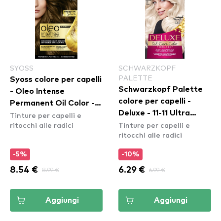
SYOSS
SCHWARZKOPF
PALETTE
Syoss colore per capelli
Schwarzkopf Palette
- Oleo Intense
colore per capelli -
Permanent Oil Color -
Deluxe - 11-11 Ultra
Tinture per capelli e
4-60 Gold Brown
ritocchi alle radici
Tinture per capelli e
Titanium
ritocchi alle radici
-5%
-10%
8.54 €
8.99 €
6.29 €
6.99 €
Aggiungi
Aggiungi