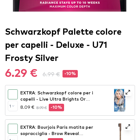
Schwarzkopf Palette colore
per capelli - Deluxe - U71
Frosty Silver
6.29 €
6.99 €
-10%
EXTRA: Schwarzkopf colore per i
capelli - Live Ultra Brights Or
Pastel - 98 Steel Silver
1
8.09 €
8.99 €
-10%
EXTRA: Bourjois Paris matita per
sopracciglia - Brow Reveal
Precision - 003 Medium Brown