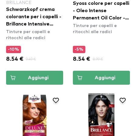
BRILLANCE
Syoss colore per capelli
Schwarzkopf crema
- Oleo Intense
colorante per i capelli -
Permanent Oil Color -
Brillance Intensive
Tinture per capelli e
4-18 Mokka Brown
Tinture per capelli e
ritocchi alle radici
Color Cream - 864
ritocchi alle radici
Fawn
-10%
-5%
8.54 €
9.49 €
8.54 €
8.99 €
Aggiungi
Aggiungi