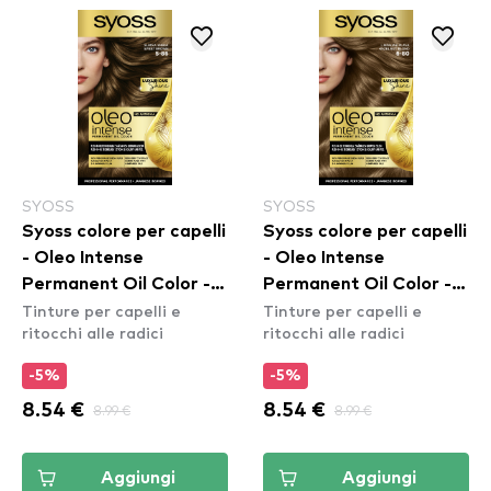
SYOSS
SYOSS
Syoss colore per capelli
Syoss colore per capelli
- Oleo Intense
- Oleo Intense
Permanent Oil Color -
Permanent Oil Color -
Tinture per capelli e
Tinture per capelli e
5-86 Sweet Brown
6-80 Hezelnut Blond
ritocchi alle radici
ritocchi alle radici
-5%
-5%
8.54 €
8.99 €
8.54 €
8.99 €
Aggiungi
Aggiungi