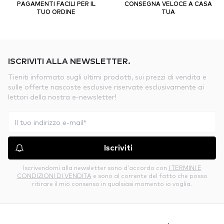
PAGAMENTI FACILI PER IL
CONSEGNA VELOCE A CASA
TUO ORDINE
TUA
ISCRIVITI ALLA NEWSLETTER.
Tieniti informato sugli ultimi prodotti, sui prezzi di vendita e
sulle offerte nascoste esclusive riservate esclusivamente ai
lettori della nostra e-newsletter!
Iscriviti
Iscrivendomi alla newsletter sono d’accordo con
I TERMINI E
CONDIZIONI DI VENDITA
e sono al corrente del fatto che posso
ritirare il mio consenso in qualsiasi momento io voglia.