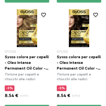
SYOSS
SYOSS
Syoss colore per capelli
Syoss colore per capelli
- Oleo Intense
- Oleo Intense
Permanent Oil Color -
Permanent Oil Color -
Tinture per capelli e
Tinture per capelli e
8-60 Honey Blond
4-86 Chocolate Brown
ritocchi alle radici
ritocchi alle radici
-5%
-5%
8.54 €
8.99 €
8.54 €
8.99 €