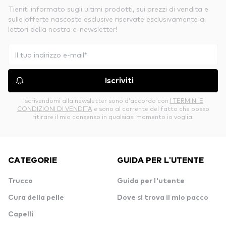
Tieniti informato sugli ultimi prodotti, sui prezzi di vendita e
sulle offerte nascoste esclusive riservate esclusivamente ai
lettori della nostra e-newsletter!
Iscriviti
Iscrivendomi alla newsletter sono d’accordo con
I TERMINI E
CONDIZIONI DI VENDITA
e sono al corrente del fatto che posso
ritirare il mio consenso in qualsiasi momento io voglia.
CATEGORIE
GUIDA PER L'UTENTE
Trucco
Guida per l'utente
Cura della pelle
Dove si trova il mio pacco
Capelli