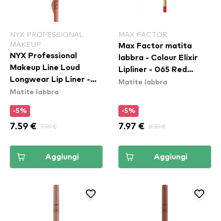
NYX PROFESSIONAL
MAX FACTOR
MAKEUP
Max Factor matita
NYX Professional
labbra - Colour Elixir
Makeup Line Loud
Lipliner - 065 Red
Longwear Lip Liner -
Matite labbra
Sangria
Matite labbra
Daring Damsel
(LLLP02)
-5%
-5%
7.59 €
7.99 €
7.97 €
8.39 €
Aggiungi
Aggiungi