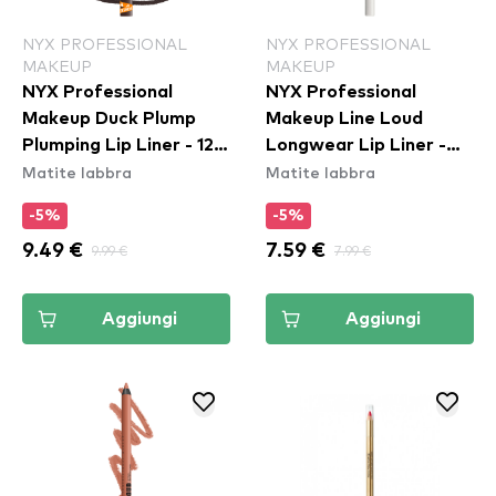
NYX PROFESSIONAL
NYX PROFESSIONAL
MAKEUP
MAKEUP
NYX Professional
NYX Professional
Makeup Duck Plump
Makeup Line Loud
Plumping Lip Liner - 12
Longwear Lip Liner -
Matite labbra
Matite labbra
Double Dose
Gimme Drama
(LLLP01)
-5%
-5%
9.49 €
9.99 €
7.59 €
7.99 €
Aggiungi
Aggiungi