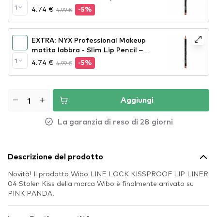
Nude Pink (SPL858)
1
4.74 €
4.99 €
-5%
EXTRA: NYX Professional Makeup
matita labbra - Slim Lip Pencil –
Peekaboo Neutral (SPL860)
1
4.74 €
4.99 €
-5%
Aggiungi
La garanzia di reso di 28 giorni
Descrizione del prodotto
Novità! Il prodotto Wibo LINE LOCK KISSPROOF LIP LINER
04 Stolen Kiss della marca Wibo è finalmente arrivato su
PINK PANDA.