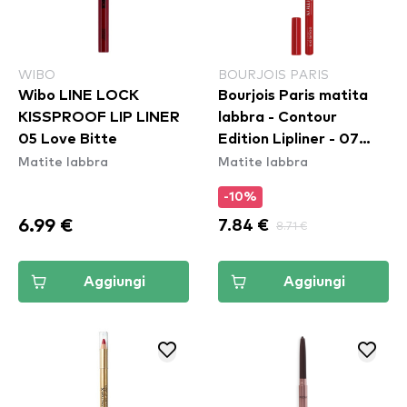
WIBO
BOURJOIS PARIS
Wibo LINE LOCK
Bourjois Paris matita
KISSPROOF LIP LINER
labbra - Contour
05 Love Bitte
Edition Lipliner - 07
Matite labbra
Matite labbra
Cherry Boom Boom
-10%
6.99 €
7.84 €
8.71 €
Aggiungi
Aggiungi