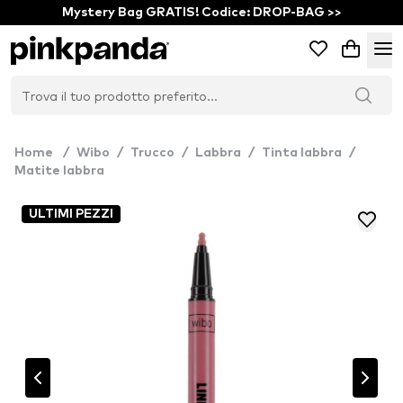
Mystery Bag GRATIS! Codice: DROP-BAG >>
Home
/
Wibo
/
Trucco
/
Labbra
/
Tinta labbra
/
Matite labbra
ULTIMI PEZZI