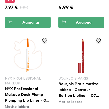
4.99 €
7.97 €
8.39 €
Aggiungi
Aggiungi
NYX PROFESSIONAL
BOURJOIS PARIS
MAKEUP
Bourjois Paris matita
NYX Professional
labbra - Contour
Makeup Duck Plump
Edition Lipliner - 07
Plumping Lip Liner - 01
Matite labbra
Cherry Boom Boom
Matite labbra
Ducking Clear