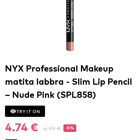
NYX Professional Makeup
matita labbra - Slim Lip Pencil
– Nude Pink (SPL858)
TRY IT ON
4.74 €
4.99 €
-5%