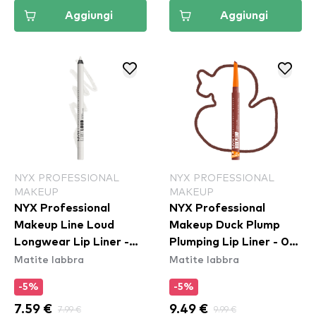
Aggiungi
Aggiungi
NYX PROFESSIONAL
NYX PROFESSIONAL
MAKEUP
MAKEUP
NYX Professional
NYX Professional
Makeup Line Loud
Makeup Duck Plump
Longwear Lip Liner -
Plumping Lip Liner - 07
Matite labbra
Matite labbra
Gimme Drama
Swollen Spice
(LLLP01)
-5%
-5%
7.59 €
7.99 €
9.49 €
9.99 €