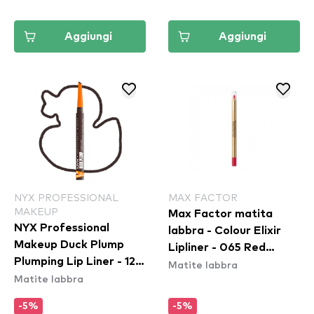
Aggiungi
Aggiungi
NYX PROFESSIONAL
MAX FACTOR
MAKEUP
Max Factor matita
NYX Professional
labbra - Colour Elixir
Makeup Duck Plump
Lipliner - 065 Red
Plumping Lip Liner - 12
Matite labbra
Sangria
Matite labbra
Double Dose
-5%
-5%