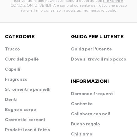
Iscrivendomi alla newsletter sono d’accordo con
I TERMINI E
CONDIZIONI DI VENDITA
e sono al corrente del fatto che posso
ritirare il mio consenso in qualsiasi momento io voglia.
CATEGORIE
GUIDA PER L'UTENTE
Trucco
Guida per l'utente
Cura della pelle
Dove si trova il mio pacco
Capelli
Fragranza
INFORMAZIONI
Strumenti e pennelli
Domande frequenti
Denti
Contatto
Bagno e corpo
Collabora con noi!
Cosmetici coreani
Buono regalo
Prodotti con difetto
Chi siamo