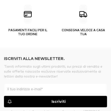
PAGAMENTI FACILI PER IL
CONSEGNA VELOCE A CASA
TUO ORDINE
TUA
ISCRIVITI ALLA NEWSLETTER.
Tieniti informato sugli ultimi prodotti, sui prezzi di vendita e
sulle offerte nascoste esclusive riservate esclusivamente ai
lettori della nostra e-newsletter!
Iscriviti