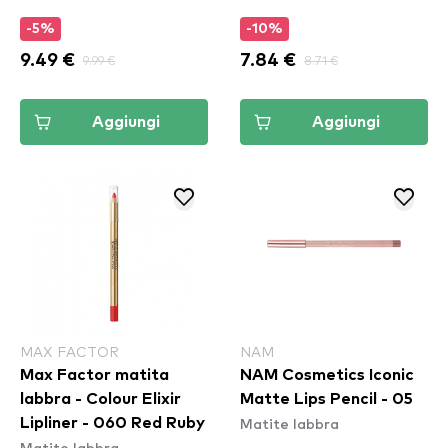
-5%
-10%
9.49 €
9.99 €
7.84 €
8.71 €
Aggiungi
Aggiungi
MAX FACTOR
NAM
Max Factor matita
NAM Cosmetics Iconic
labbra - Colour Elixir
Matte Lips Pencil - 05
Matite labbra
Lipliner - 060 Red Ruby
Matite labbra