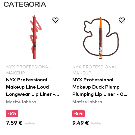
CATEGORIA
NYX PROFESSIONAL
NYX PROFESSIONAL
MAKEUP
MAKEUP
NYX Professional
NYX Professional
Makeup Line Loud
Makeup Duck Plump
Longwear Lip Liner -
Plumping Lip Liner - 08
Matite labbra
Matite labbra
Rebel Red (LLLP11)
Dash Of Cocoa
-5%
-5%
7.59 €
7.99 €
9.49 €
9.99 €