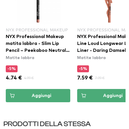
NYX PROFESSIONAL MAKEUP
NYX PROFESSIONAL MA
NYX Professional Makeup
NYX Professional Mak
matita labbra - Slim Lip
Line Loud Longwear Li
Pencil – Peekaboo Neutral
Liner - Daring Damsel
Matite labbra
Matite labbra
(SPL860)
(LLLP02)
-5%
-5%
4.74 €
4.99 €
7.59 €
7.99 €
Aggiungi
Aggiungi
PRODOTTI DELLA STESSA