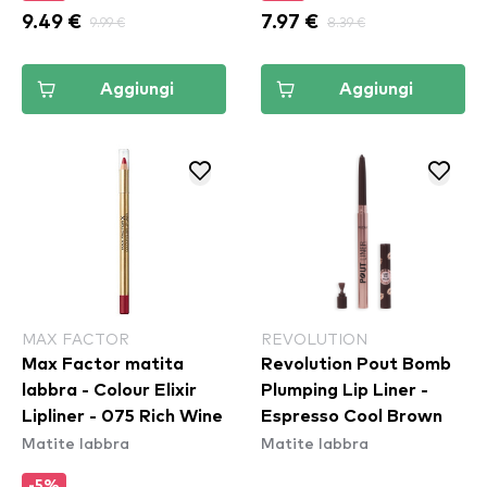
9.49 €
9.99 €
7.97 €
8.39 €
Aggiungi
Aggiungi
MAX FACTOR
REVOLUTION
Max Factor matita
Revolution Pout Bomb
labbra - Colour Elixir
Plumping Lip Liner -
Lipliner - 075 Rich Wine
Espresso Cool Brown
Matite labbra
Matite labbra
-5%