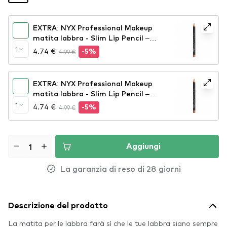
EXTRA: NYX Professional Makeup
matita labbra - Slim Lip Pencil –
Peekaboo Neutral (SPL860)
1
4.74 €
4.99 €
-5%
EXTRA: NYX Professional Makeup
matita labbra - Slim Lip Pencil –
Natural (SPL810)
1
4.74 €
4.99 €
-5%
Aggiungi
La garanzia di reso di 28 giorni
Descrizione del prodotto
La matita per le labbra farà sì che le tue labbra siano sempre