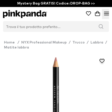
Mystery Bag GRATIS! Codice: DROP-BAG >>
Home
/
NYX Professional Makeup
/
Trucco
/
Labbra
/
Matite labbra