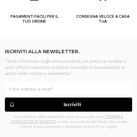
PAGAMENTI FACILI PER IL
CONSEGNA VELOCE A CASA
TUO ORDINE
TUA
ISCRIVITI ALLA NEWSLETTER.
Tieniti informato sugli ultimi prodotti, sui prezzi di vendita e
sulle offerte nascoste esclusive riservate esclusivamente ai
lettori della nostra e-newsletter!
Iscriviti
Iscrivendomi alla newsletter sono d’accordo con
I TERMINI E
CONDIZIONI DI VENDITA
e sono al corrente del fatto che posso
ritirare il mio consenso in qualsiasi momento io voglia.