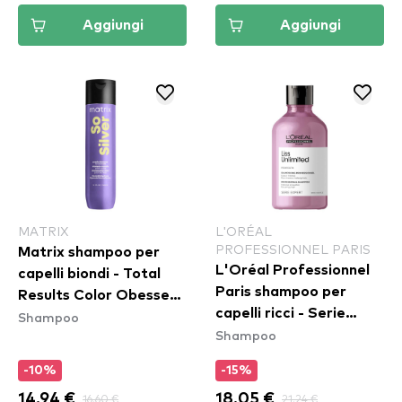
Aggiungi
Aggiungi
MATRIX
L'ORÉAL
PROFESSIONNEL PARIS
Matrix shampoo per
L'Oréal Professionnel
capelli biondi - Total
Paris shampoo per
Results Color Obessed
capelli ricci - Serie
Shampoo
So Silver Shampoo
Shampoo
Expert Liss Unlimited
Shampoo
-10%
-15%
14.94 €
16.60 €
18.05 €
21.24 €