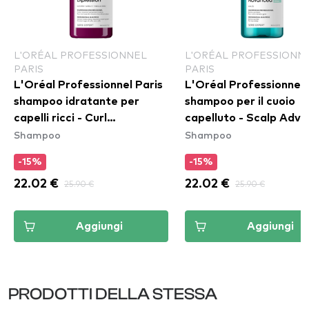
L'ORÉAL PROFESSIONNEL
L'ORÉAL PROFESSIONN
PARIS
PARIS
L'Oréal Professionnel Paris
L'Oréal Professionnel 
shampoo idratante per
shampoo per il cuoio
capelli ricci - Curl
capelluto - Scalp Adv
Shampoo
Shampoo
Expression Intense
Anti-Oiliness Dermo-Pu
Moisturizing Cleansing
Shampoo
-15%
-15%
Cream Shampoo
22.02 €
25.90 €
22.02 €
25.90 €
Aggiungi
Aggiungi
PRODOTTI DELLA STESSA