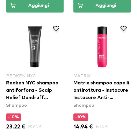
Aggiungi
Aggiungi
REDKEN NYC
MATRIX
Redken NYC shampoo
Matrix shampoo capelli
antiforfora - Scalp
antirottura - Instacure
Relief Dandruff
Instacure Anti-
Shampoo
Shampoo
Shampoo
Breakage Shampoo
-10%
-10%
23.22 €
25.80 €
14.94 €
16.60 €