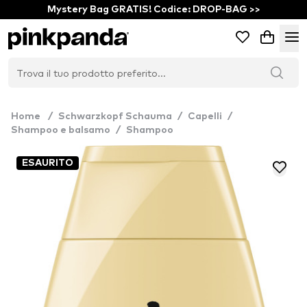
Mystery Bag GRATIS! Codice: DROP-BAG >>
Home
/
Schwarzkopf Schauma
/
Capelli
/
Shampoo e balsamo
/
Shampoo
ESAURITO