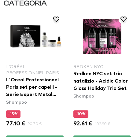
CATEGORIA
L'ORÉAL
REDKEN NYC
PROFESSIONNEL PARIS
Redken NYC set trio
L'Oréal Professionnel
natalizio - Acidic Color
Paris set per capelli -
Gloss Holiday Trio Set
Serie Expert Metal
Shampoo
Shampoo
Detox Trio
-15%
-10%
77.10 €
90.70 €
92.61 €
102.90 €