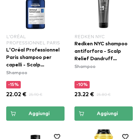
L'ORÉAL
REDKEN NYC
PROFESSIONNEL PARIS
Redken NYC shampoo
L'Oréal Professionnel
antiforfora - Scalp
Paris shampoo per
Relief Dandruff
capelli - Scalp
Shampoo
Shampoo
Shampoo
Advanced Serioxyl
Advanced Shampoo
-15%
-10%
22.02 €
25.90 €
23.22 €
25.80 €
Aggiungi
Aggiungi