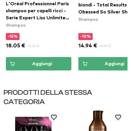
L'Oréal Professionnel Paris
biondi - Total Results 
shampoo per capelli ricci -
Obessed So Silver Sh
Serie Expert Liss Unlimited
Shampoo
Shampoo
Shampoo
-15%
-10%
18.05 €
21.24 €
14.94 €
16.60 €
Aggiungi
Aggiungi
PRODOTTI DELLA STESSA
CATEGORIA