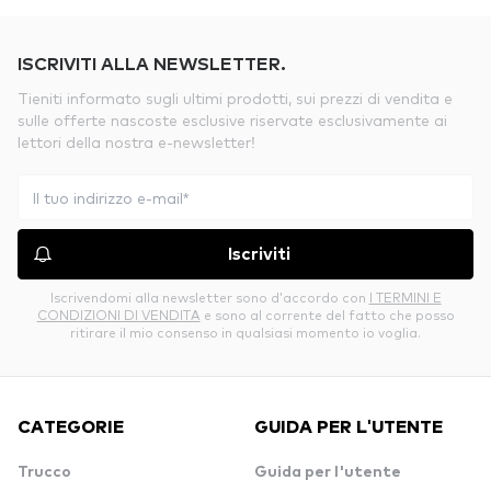
ISCRIVITI ALLA NEWSLETTER.
Tieniti informato sugli ultimi prodotti, sui prezzi di vendita e
sulle offerte nascoste esclusive riservate esclusivamente ai
lettori della nostra e-newsletter!
Iscriviti
Iscrivendomi alla newsletter sono d’accordo con
I TERMINI E
CONDIZIONI DI VENDITA
e sono al corrente del fatto che posso
ritirare il mio consenso in qualsiasi momento io voglia.
CATEGORIE
GUIDA PER L'UTENTE
Trucco
Guida per l'utente