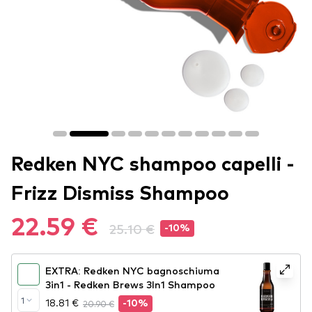
Redken NYC shampoo capelli -
Frizz Dismiss Shampoo
22.59 €
25.10 €
-10%
EXTRA: Redken NYC bagnoschiuma
3in1 - Redken Brews 3In1 Shampoo
1
18.81 €
20.90 €
-10%