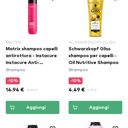
MATRIX
SCHWARZKOPF GLISS
Matrix shampoo capelli
Schwarzkopf Gliss
antirottura - Instacure
shampoo per capelli -
Instacure Anti-
Oil Nutritive Shampoo
Shampoo
Shampoo
Breakage Shampoo
-10%
-10%
14.94 €
16.60 €
4.49 €
4.99 €
Aggiungi
Aggiungi