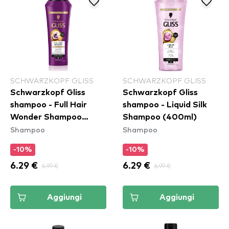
SCHWARZKOPF GLISS
SCHWARZKOPF GLISS
Schwarzkopf Gliss
Schwarzkopf Gliss
shampoo - Full Hair
shampoo - Liquid Silk
Wonder Shampoo
Shampoo (400ml)
Shampoo
Shampoo
(400ml)
-10%
-10%
6.29 €
6.99 €
6.29 €
6.99 €
Aggiungi
Aggiungi