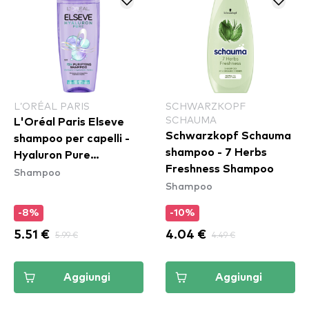
L’ORÉAL PARIS
SCHWARZKOPF
SCHAUMA
L'Oréal Paris Elseve
Schwarzkopf Schauma
shampoo per capelli -
shampoo - 7 Herbs
Hyaluron Pure
Freshness Shampoo
Shampoo
Shampoo (400ml)
Shampoo
-8%
-10%
5.51 €
5.99 €
4.04 €
4.49 €
Aggiungi
Aggiungi