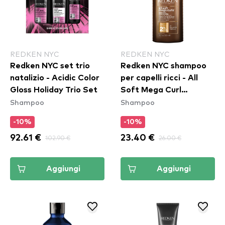
REDKEN NYC
REDKEN NYC
Redken NYC set trio
Redken NYC shampoo
natalizio - Acidic Color
per capelli ricci - All
Gloss Holiday Trio Set
Soft Mega Curl
Shampoo
Shampoo
Shampoo
-10%
-10%
92.61 €
102.90 €
23.40 €
26.00 €
Aggiungi
Aggiungi