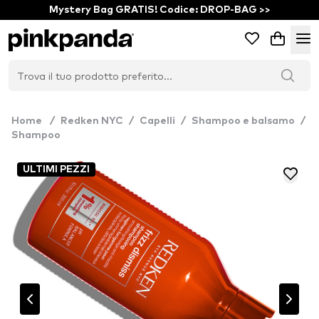
Mystery Bag GRATIS! Codice: DROP-BAG >>
Home
/
Redken NYC
/
Capelli
/
Shampoo e balsamo
/
Shampoo
ULTIMI PEZZI