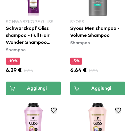
SCHWARZKOPF GLISS
SYOSS
Schwarzkopf Gliss
Syoss Men shampoo -
shampoo - Full Hair
Volume Shampoo
Shampoo
Wonder Shampoo
Shampoo
(400ml)
-10%
-5%
6.29 €
6.99 €
6.64 €
6.99 €
Aggiungi
Aggiungi