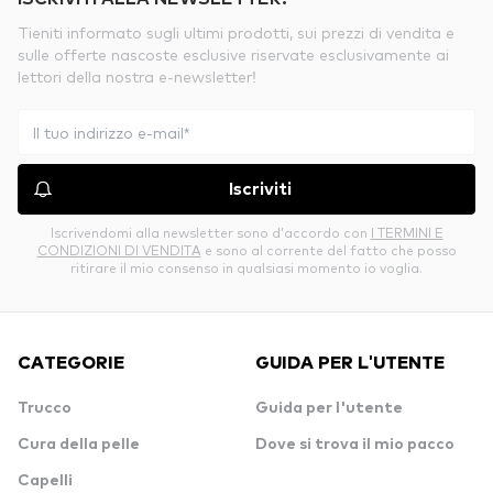
Tieniti informato sugli ultimi prodotti, sui prezzi di vendita e
sulle offerte nascoste esclusive riservate esclusivamente ai
lettori della nostra e-newsletter!
Iscriviti
Iscrivendomi alla newsletter sono d’accordo con
I TERMINI E
CONDIZIONI DI VENDITA
e sono al corrente del fatto che posso
ritirare il mio consenso in qualsiasi momento io voglia.
CATEGORIE
GUIDA PER L'UTENTE
Trucco
Guida per l'utente
Cura della pelle
Dove si trova il mio pacco
Capelli