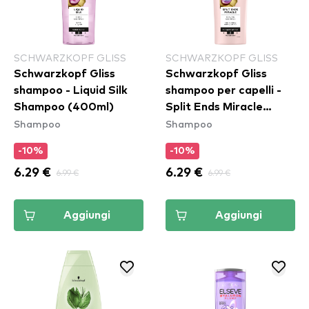
SCHWARZKOPF GLISS
SCHWARZKOPF GLISS
Schwarzkopf Gliss
Schwarzkopf Gliss
shampoo - Liquid Silk
shampoo per capelli -
Shampoo (400ml)
Split Ends Miracle
Shampoo
Shampoo
Shampoo (400ml)
-10%
-10%
6.29 €
6.99 €
6.29 €
6.99 €
Aggiungi
Aggiungi