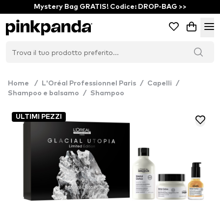
Mystery Bag GRATIS! Codice: DROP-BAG >>
Home
/
L'Oréal Professionnel Paris
/
Capelli
/
Shampoo e balsamo
/
Shampoo
ULTIMI PEZZI