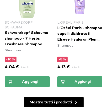
SCHWARZKOPF
L’ORÉAL PARIS
SCHAUMA
L’Oréal Paris - shampoo
Schwarzkopf Schauma
capelli disidratati -
shampoo - 7 Herbs
Elseve Hyaluron Plump
Freshness Shampoo
Shampoo
Shampoo
Shampoo
-10%
-8%
4.04 €
4.49 €
4.13 €
4.49 €
Aggiungi
Aggiungi
Mostra tutti i prodotti