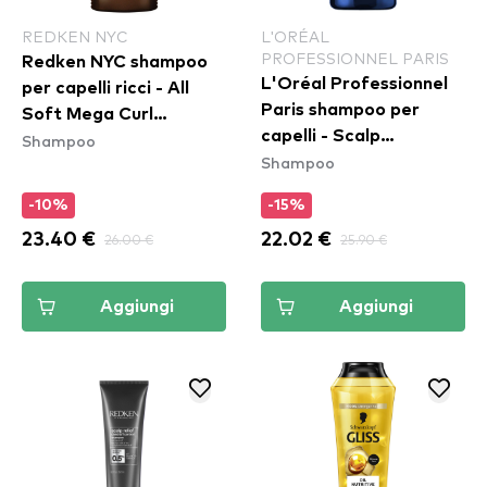
REDKEN NYC
L'ORÉAL
PROFESSIONNEL PARIS
Redken NYC shampoo
L'Oréal Professionnel
per capelli ricci - All
Paris shampoo per
Soft Mega Curl
capelli - Scalp
Shampoo
Shampoo
Shampoo
Advanced Serioxyl
Advanced Shampoo
-10%
-15%
23.40 €
26.00 €
22.02 €
25.90 €
Aggiungi
Aggiungi