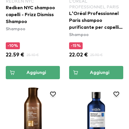
REDKEN NYC
L'ORÉAL
PROFESSIONNEL PARIS
Redken NYC shampoo
L'Oréal Professionnel
capelli - Frizz Dismiss
Paris shampoo
Shampoo
purificante per capelli
Shampoo
Shampoo
ricci - Curl Expression
Anti-Buildup Cleansing
-10%
-15%
Jelly Shampoo
22.59 €
25.10 €
22.02 €
25.90 €
Aggiungi
Aggiungi