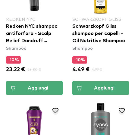
REDKEN NYC
SCHWARZKOPF GLISS
Redken NYC shampoo
Schwarzkopf Gliss
antiforfora - Scalp
shampoo per capelli -
Relief Dandruff
Oil Nutritive Shampoo
Shampoo
Shampoo
Shampoo
-10%
-10%
23.22 €
25.80 €
4.49 €
4.99 €
Aggiungi
Aggiungi