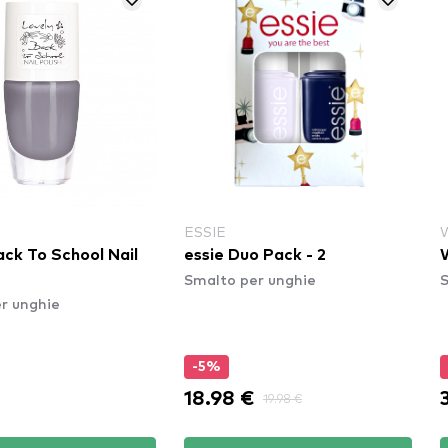
ESSIE
ack To School Nail
essie Duo Pack - 2
Smalto per unghie
S
r unghie
-5%
18.98 €
19.98 €