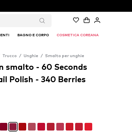
ENTI
BAGNO E CORPO
COSMETICA COREANA
Trucco
/
Unghie
/
Smalto per unghie
 smalto - 60 Seconds
il Polish - 340 Berries