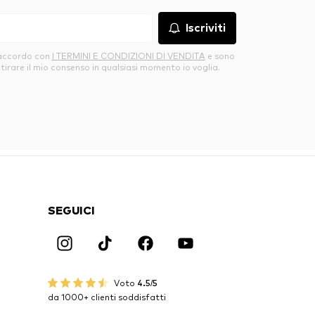
Iscriviti
’accordo con
I TERMINI E CONDIZIONI DI VENDITA
e sono
itirare il mio consenso in qualsiasi momento io voglia.
SEGUICI
Voto
4.5/5
da 1000+ clienti soddisfatti