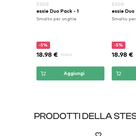
ESSIE
ESSIE
e Nail Polish
essie Duo Pack - 1
essie Duo 
Smalto per unghie
Smalto per
nly
e
-5%
-5%
18.98 €
18.98 €
19.98 €
ungi
Aggiungi
PRODOTTI DELLA STE