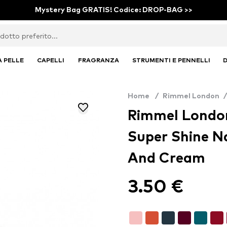
Mystery Bag GRATIS! Codice: DROP-BAG >>
A PELLE
CAPELLI
FRAGRANZA
STRUMENTI E PENNELLI
D
Home
/
Rimmel London
/
Rimmel London
Super Shine Na
And Cream
3.50 €