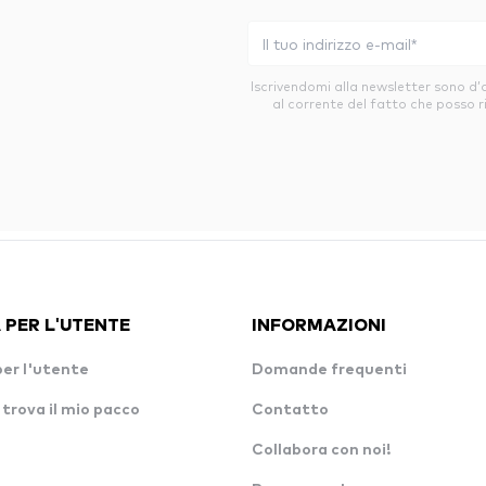
Iscrivendomi alla newsletter sono d
al corrente del fatto che posso r
 PER L'UTENTE
INFORMAZIONI
per l'utente
Domande frequenti
 trova il mio pacco
Contatto
Collabora con noi!