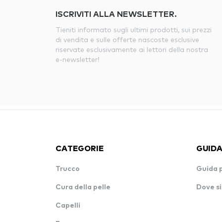
ISCRIVITI ALLA NEWSLETTER.
Tieniti informato sugli ultimi prodotti, sui prezzi
di vendita e sulle offerte nascoste esclusive
riservate esclusivamente ai lettori della nostra
e-newsletter!
CATEGORIE
GUIDA
Trucco
Guida 
Cura della pelle
Dove si
Capelli