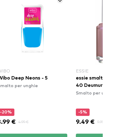
WIBO
ESSIE
Wibo Deep Neons - 5
essie smalto - Nail Polish 
malto per unghie
40 Deumure Vix
Smalto per unghie
-20%
-5%
3.99 €
9.49 €
4.99 €
9.99 €