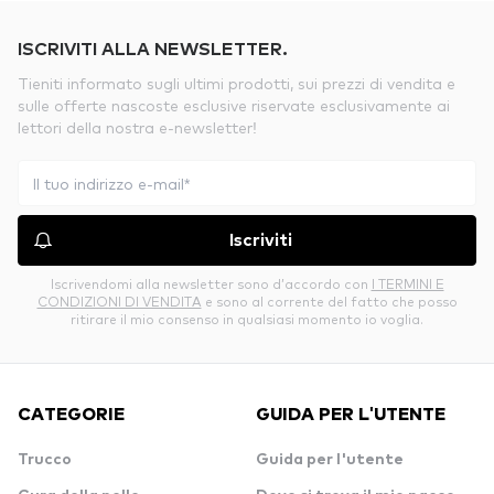
ISCRIVITI ALLA NEWSLETTER.
Tieniti informato sugli ultimi prodotti, sui prezzi di vendita e
sulle offerte nascoste esclusive riservate esclusivamente ai
lettori della nostra e-newsletter!
Iscriviti
Iscrivendomi alla newsletter sono d’accordo con
I TERMINI E
CONDIZIONI DI VENDITA
e sono al corrente del fatto che posso
ritirare il mio consenso in qualsiasi momento io voglia.
CATEGORIE
GUIDA PER L'UTENTE
Trucco
Guida per l'utente