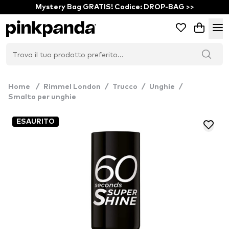
Mystery Bag GRATIS! Codice: DROP-BAG >>
Home
/
Rimmel London
/
Trucco
/
Unghie
/
Smalto per unghie
ESAURITO