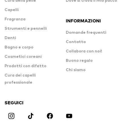
Cura della pelle
Dove si trova il mio pacco
Capelli
Fragranza
INFORMAZIONI
Strumenti e pennelli
Domande frequenti
Denti
Contatto
Bagno e corpo
Collabora con noi!
Cosmetici coreani
Buono regalo
Prodotti con difetto
Chi siamo
Cura dei capelli
professionale
SEGUICI