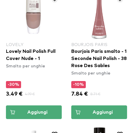
LOVELY
BOURJOIS PARIS
Lovely Nail Polish Full
Bourjois Paris smalto - 1
Cover Nude - 1
Seconde Nail Polish - 38
Smalto per unghie
Rose Des Sables
Smalto per unghie
-30%
-10%
3.49 €
4.99 €
7.84 €
8.71 €
Aggiungi
Aggiungi