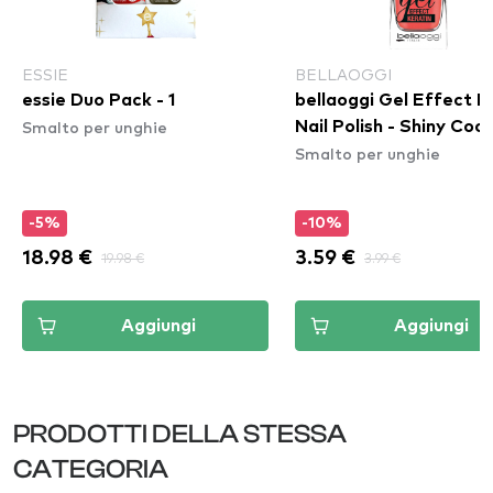
ESSIE
BELLAOGGI
essie Duo Pack - 1
bellaoggi Gel Effect K
Smalto per unghie
Nail Polish - Shiny Cock
Smalto per unghie
-5%
-10%
18.98 €
19.98 €
3.59 €
3.99 €
Aggiungi
Aggiungi
PRODOTTI DELLA STESSA
CATEGORIA