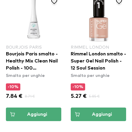
BOURJOIS PARIS
RIMMEL LONDON
Bourjois Paris smalto -
Rimmel London smalto -
Healthy Mix Clean Nail
Super Gel Nail Polish -
Polish - 100
12 Soul Session
Smalto per unghie
Smalto per unghie
Blanc'hantement
-10%
-10%
7.84 €
8.71 €
5.27 €
5.85 €
Aggiungi
Aggiungi