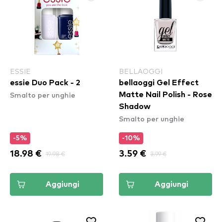
ESSIE
BELLAOGGI
essie Duo Pack - 2
bellaoggi Gel Effect
Smalto per unghie
Matte Nail Polish - Rose
Shadow
Smalto per unghie
-5%
-10%
18.98 €
19.98 €
3.59 €
3.99 €
Aggiungi
Aggiungi