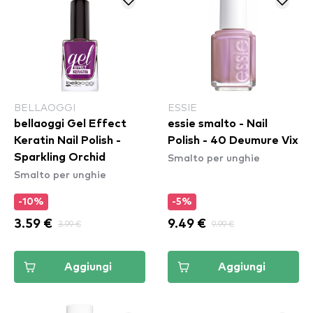
BELLAOGGI
ESSIE
bellaoggi Gel Effect
essie smalto - Nail
Keratin Nail Polish -
Polish - 40 Deumure Vix
Smalto per unghie
Sparkling Orchid
Smalto per unghie
-10%
-5%
3.59 €
3.99 €
9.49 €
9.99 €
Aggiungi
Aggiungi