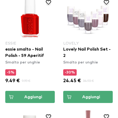
ESSIE
LOVELY
essie smalto - Nail
Lovely Nail Polish Set -
Polish - 59 Aperitif
2
Smalto per unghie
Smalto per unghie
-5%
-30%
9.49 €
9.99 €
24.45 €
34.93 €
Aggiungi
Aggiungi