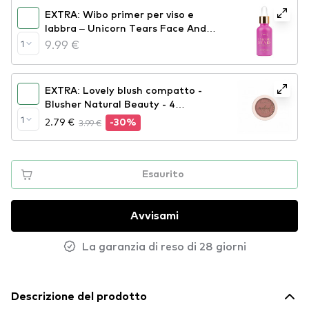
EXTRA: Wibo primer per viso e
labbra – Unicorn Tears Face And
Lip Primer (CE288)
9.99 €
1
EXTRA: Lovely blush compatto -
Blusher Natural Beauty - 4
(CEL39N4)
1
2.79 €
3.99 €
-30%
Esaurito
Avvisami
La garanzia di reso di 28 giorni
Descrizione del prodotto