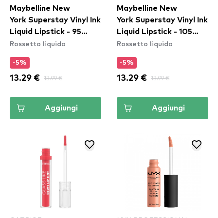
Maybelline New
Maybelline New
York Superstay Vinyl Ink
York Superstay Vinyl Ink
Liquid Lipstick - 95
Liquid Lipstick - 105
Rossetto liquido
Rossetto liquido
Captivated
Golden
-5%
-5%
13.29 €
13.99 €
13.29 €
13.99 €
Aggiungi
Aggiungi