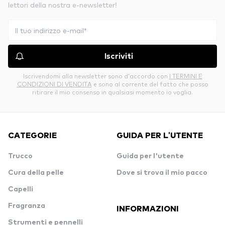
lettori della nostra e-newsletter!
Iscriviti
Iscrivendomi alla newsletter sono d’accordo con
I TERMINI E
CONDIZIONI DI VENDITA
e sono al corrente del fatto che posso
ritirare il mio consenso in qualsiasi momento io voglia.
CATEGORIE
GUIDA PER L'UTENTE
Trucco
Guida per l'utente
Cura della pelle
Dove si trova il mio pacco
Capelli
Fragranza
INFORMAZIONI
Strumenti e pennelli