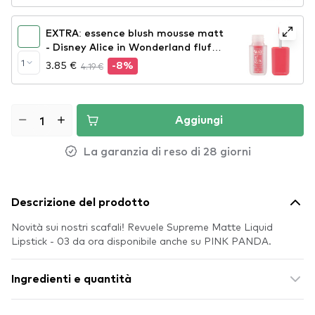
EXTRA: essence blush mousse matt
- Disney Alice in Wonderland fluffy
mousse matte blush 01
1
3.85 €
4.19 €
-8%
Aggiungi
La garanzia di reso di 28 giorni
Descrizione del prodotto
Novità sui nostri scafali! Revuele Supreme Matte Liquid
Lipstick - 03 da ora disponibile anche su PINK PANDA.
Ingredienti e quantità