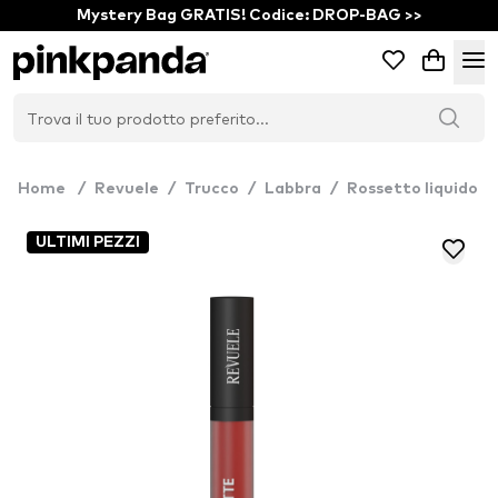
Mystery Bag GRATIS! Codice: DROP-BAG >>
Home
/
Revuele
/
Trucco
/
Labbra
/
Rossetto liquido
ULTIMI PEZZI