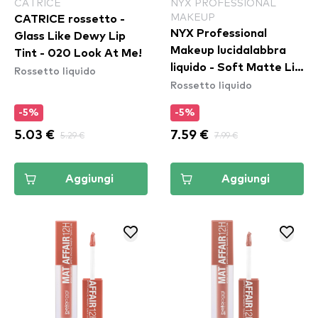
CATRICE
NYX PROFESSIONAL
MAKEUP
CATRICE rossetto -
NYX Professional
Glass Like Dewy Lip
Makeup lucidalabbra
Tint - 020 Look At Me!
liquido - Soft Matte Lip
Rossetto liquido
Rossetto liquido
Cream – Athens
(SMLC15)
-5%
-5%
5.03 €
5.29 €
7.59 €
7.99 €
Aggiungi
Aggiungi