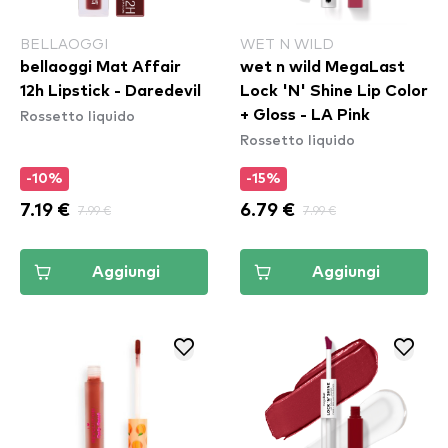
BELLAOGGI
WET N WILD
bellaoggi Mat Affair
wet n wild MegaLast
12h Lipstick - Daredevil
Lock 'N' Shine Lip Color
Rossetto liquido
+ Gloss - LA Pink
Rossetto liquido
-10%
-15%
7.19 €
7.99 €
6.79 €
7.99 €
Aggiungi
Aggiungi