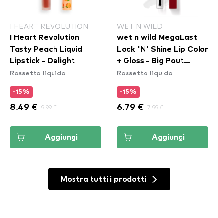
I HEART REVOLUTION
WET N WILD
I Heart Revolution
wet n wild MegaLast
Tasty Peach Liquid
Lock 'N' Shine Lip Color
Lipstick - Delight
+ Gloss - Big Pout
Rossetto liquido
Rossetto liquido
Energy
-15%
-15%
8.49 €
9.99 €
6.79 €
7.99 €
Aggiungi
Aggiungi
Mostra tutti i prodotti