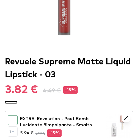
Revuele Supreme Matte Liquid
Lipstick - 03
3.82 €
4.49 €
-15%
EXTRA: Revolution - Pout Bomb
Lucidante Rimpolpante - Smalto
Pout Bomb Plumping Gloss - Glaze
1
5.94 €
6.99 €
-15%