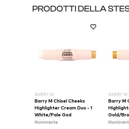
PRODOTTI DELLA STE
BARRY M
BARRY M
Barry M Chisel Cheeks
Barry M 
Highlighter Cream Duo - 1
Highligh
White/Pale God
Gold/Br
Illuminante
Illuminan