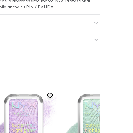
k della ricercatissima marca NYX Professional
ibile anche su PINK PANDA.