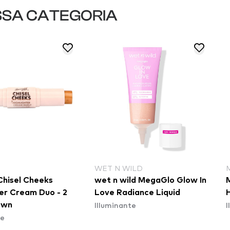
SSA CATEGORIA
WET N WILD
Chisel Cheeks
wet n wild MegaGlo Glow In
ter Cream Duo - 2
Love Radiance Liquid
Illuminante
I
own
te