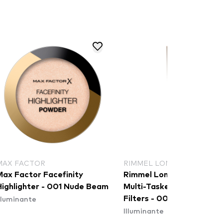
MAX FACTOR
RIMMEL LONDON
Max Factor Facefinity
Rimmel London primer -
Highlighter - 001 Nude Beam
Multi-Tasker Better Tha
lluminante
Filters - 005 Medium
Illuminante