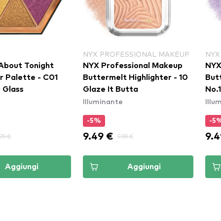
NYX PROFESSIONAL MAKEUP
NYX
About Tonight
NYX Professional Makeup
NYX
r Palette - C01
Buttermelt Highlighter - 10
But
 Glass
Glaze It Butta
No.
e
Illuminante
Illu
-5%
-5
9.49 €
9.4
.99 €
9.99 €
Aggiungi
Aggiungi