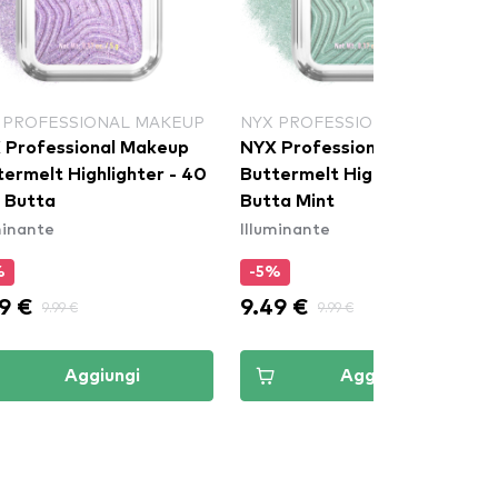
 PROFESSIONAL MAKEUP
NYX PROFESSIONAL MAKEUP
 Professional Makeup
NYX Professional Makeup
termelt Highlighter - 40
Buttermelt Highlighter - 20
1 Butta
Butta Mint
minante
Illuminante
%
-5%
9 €
9.49 €
9.99 €
9.99 €
Aggiungi
Aggiungi