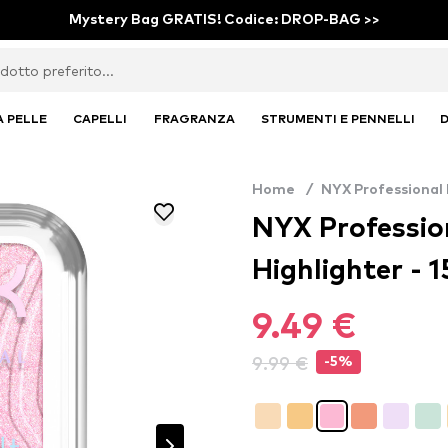
Mystery Bag GRATIS! Codice: DROP-BAG >>
A PELLE
CAPELLI
FRAGRANZA
STRUMENTI E PENNELLI
D
Home
/
NYX Professional
NYX Professio
Highlighter - 
9.49 €
9.99 €
-5%