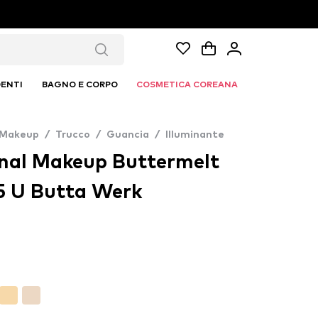
ENTI
BAGNO E CORPO
COSMETICA COREANA
 Makeup
/
Trucco
/
Guancia
/
Illuminante
nal Makeup Buttermelt
15 U Butta Werk