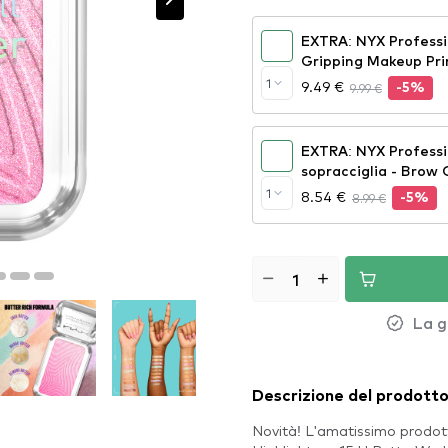
EXTRA: NYX Profess
Gripping Makeup Pr
1
9.49 €
9.99 €
-5%
EXTRA: NYX Professi
sopracciglia - Brow 
1
8.54 €
8.99 €
-5%
La g
Descrizione del prodott
Novità! L'amatissimo prodo