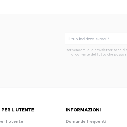
Iscrivendomi alla newsletter sono d
al corrente del fatto che posso r
 PER L'UTENTE
INFORMAZIONI
per l'utente
Domande frequenti