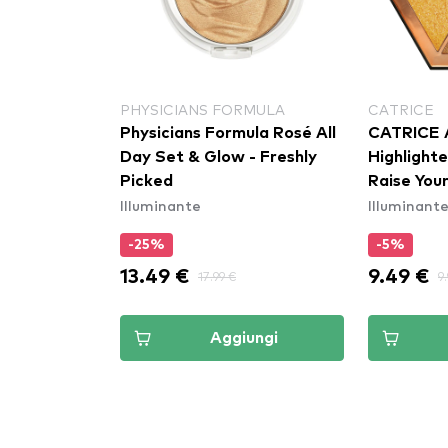
NAL MAKEUP
PHYSICIANS FORMULA
CATRICE
al Makeup
Physicians Formula Rosé All
CATRICE 
ighter - 35
Day Set & Glow - Freshly
Highlighte
Picked
Raise Your
Illuminante
Illuminant
-25%
-5%
13.49 €
9.49 €
17.99 €
9
ungi
Aggiungi