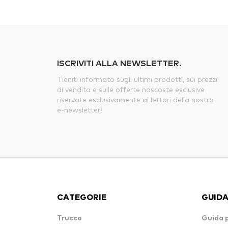
ISCRIVITI ALLA NEWSLETTER.
Tieniti informato sugli ultimi prodotti, sui prezzi
di vendita e sulle offerte nascoste esclusive
riservate esclusivamente ai lettori della nostra
e-newsletter!
CATEGORIE
GUIDA
Trucco
Guida 