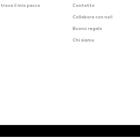
 trova il mio pacco
Contatto
Collabora con noi!
Buono regalo
Chi siamo