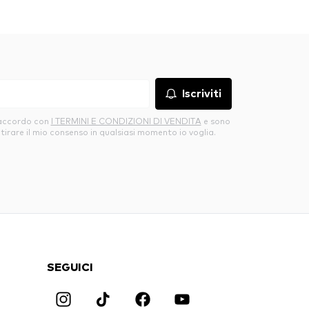
Iscriviti
’accordo con
I TERMINI E CONDIZIONI DI VENDITA
e sono
itirare il mio consenso in qualsiasi momento io voglia.
SEGUICI