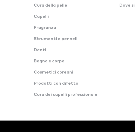
Cura della pelle
Dove si
Capelli
Fragranza
Strumenti e pennelli
Denti
Bagno e corpo
Cosmetici coreani
Prodotti con difetto
Cura dei capelli professionale