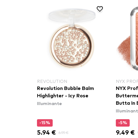
REVOLUTION
NYX PRO
Revolution Bubble Balm
NYX Prof
Highlighter - Icy Rose
Buttermel
Illuminante
Butta In
Illuminan
-15%
-5%
5.94 €
9.49 €
6.99 €