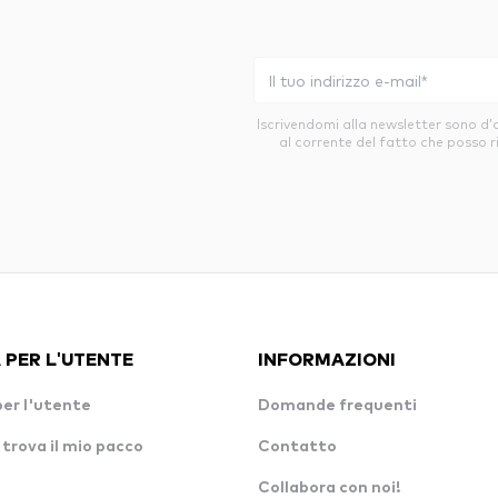
Iscrivendomi alla newsletter sono d
al corrente del fatto che posso r
 PER L'UTENTE
INFORMAZIONI
per l'utente
Domande frequenti
 trova il mio pacco
Contatto
Collabora con noi!