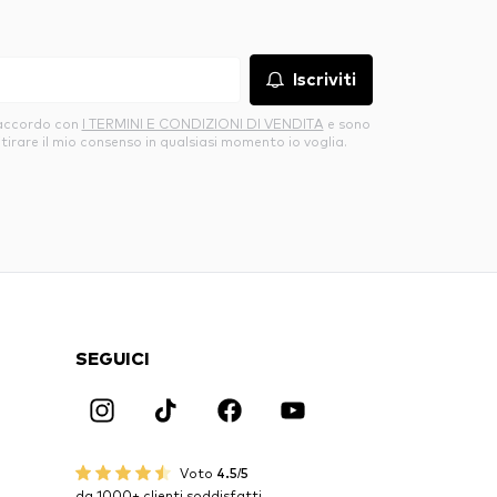
Iscriviti
’accordo con
I TERMINI E CONDIZIONI DI VENDITA
e sono
itirare il mio consenso in qualsiasi momento io voglia.
SEGUICI
Voto
4.5/5
da 1000+ clienti soddisfatti