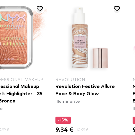
FESSIONAL MAKEUP
REVOLUTION
essional Makeup
Revolution Festive Allure
t Highlighter - 35
Face & Body Glow
B
Illuminante
 Bronze
te
I
-15%
9.34 €
9.99 €
10.99 €