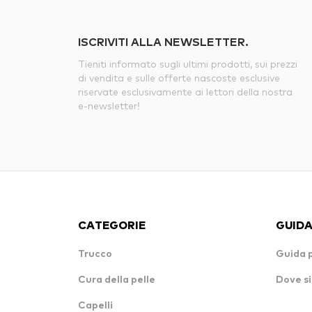
ISCRIVITI ALLA NEWSLETTER.
Tieniti informato sugli ultimi prodotti, sui prezzi
di vendita e sulle offerte nascoste esclusive
riservate esclusivamente ai lettori della nostra
e-newsletter!
CATEGORIE
GUIDA
Trucco
Guida 
Cura della pelle
Dove si
Capelli