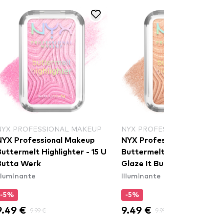
NYX PROFESSIONAL MAKEUP
NYX PROFESSIONAL MAKE
NYX Professional Makeup
NYX Professional Makeu
uttermelt Highlighter - 15 U
Buttermelt Highlighter - 
Butta Werk
Glaze It Butta
lluminante
Illuminante
-5%
-5%
9.49 €
9.49 €
9.99 €
9.99 €