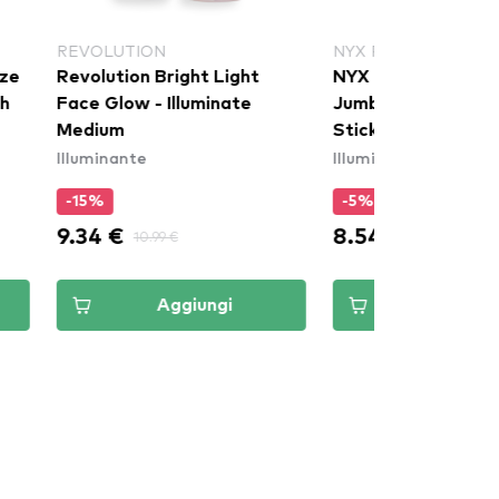
OLUTION
NYX PROFESSIONAL MAKEUP
lution Bright Light
NYX Professional Makeup
 Glow - Illuminate
Jumbo Multi-Use Highlighter
ium
Stick - Apple Pie (JHS05)
minante
Illuminante
5%
-5%
4 €
8.54 €
10.99 €
8.99 €
Aggiungi
Aggiungi