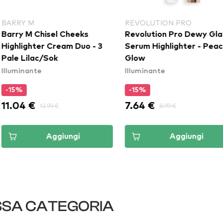
REVOLUTION PRO
REV
hisel Cheeks
Revolution Pro Dewy Glaze
Revo
er Cream Duo - 3
Serum Highlighter - Peach
Face
c/Sok
Glow
Med
e
Illuminante
Illu
-15%
-1
7.64 €
9.3
12.99 €
8.99 €
Aggiungi
Aggiungi
SSA CATEGORIA