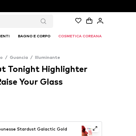
ENTI
BAGNO E CORPO
COSMETICA COREANA
co
/
Guancia
/
Illuminante
 Tonight Highlighter
Raise Your Glass
unesse Stardust Galactic Gold