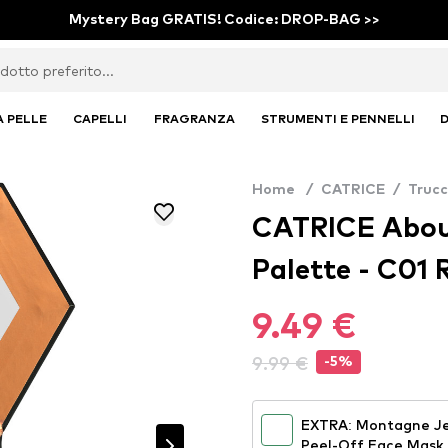
Mystery Bag GRATIS! Codice: DROP-BAG >>
A PELLE
CAPELLI
FRAGRANZA
STRUMENTI E PENNELLI
D
Home
/
CATRICE
/
Truc
CATRICE About
Palette - C01 
9.49 €
9.99 €
-5%
EXTRA: Montagne Je
Peel-Off Face Mask