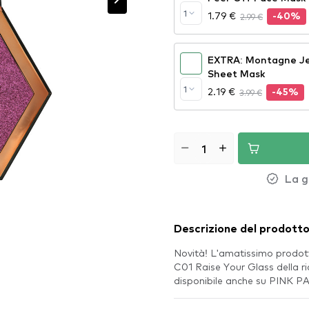
1
1.79 €
2.99 €
-40%
EXTRA: Montagne Je
Sheet Mask
1
2.19 €
3.99 €
-45%
La g
Descrizione del prodott
Novità! L'amatissimo prodot
C01 Raise Your Glass della 
disponibile anche su PINK 