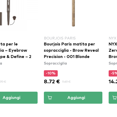
PARIS
NYX PROFESSIONAL MAKEUP
REV
aris matita per
NYX Professional Makeup
Rev
lia - Brow Reveal
Zero to Brow Longwear
Penc
Sopr
- 001 Blonde
Brow Gel - Black (ZTBG08)
ia
Sopracciglia
-5%
-1
14.24 €
2.9
.69 €
14.99 €
Aggiungi
Aggiungi