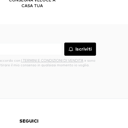
CASA TUA
Iscriviti
’accordo con
I TERMINI E CONDIZIONI DI VENDITA
e sono
itirare il mio consenso in qualsiasi momento io voglia.
SEGUICI