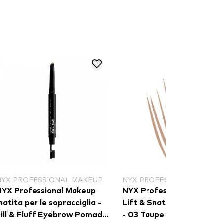
NYX PROFESSIONAL MAKEUP
NYX PROFESSIONAL MAKE
NYX Professional Makeup
NYX Professional Makeu
atita per le sopracciglia -
Lift & Snatch! Brow Tint
Fill & Fluff Eyebrow Pomade
- 03 Taupe (LAS03)