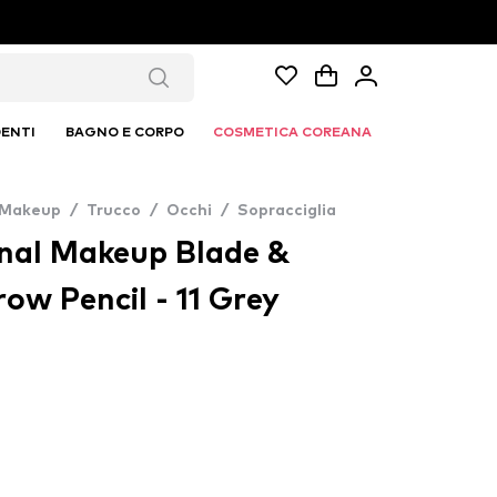
ENTI
BAGNO E CORPO
COSMETICA COREANA
 Makeup
/
Trucco
/
Occhi
/
Sopracciglia
nal Makeup Blade &
w Pencil - 11 Grey