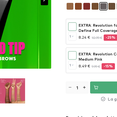
EXTRA: Revolution fo
Define Full Coverag
1
8.24 €
10.99 €
-25%
EXTRA: Revolution C
Medium Pink
1
8.49 €
9.99 €
-15%
La g