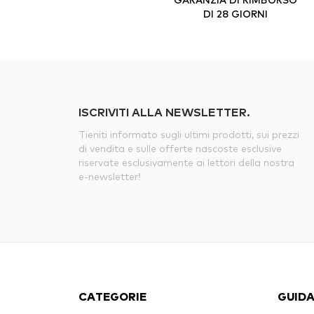
DI 28 GIORNI
ISCRIVITI ALLA NEWSLETTER.
Tieniti informato sugli ultimi prodotti, sui prezzi
di vendita e sulle offerte nascoste esclusive
riservate esclusivamente ai lettori della nostra
e-newsletter!
CATEGORIE
GUIDA