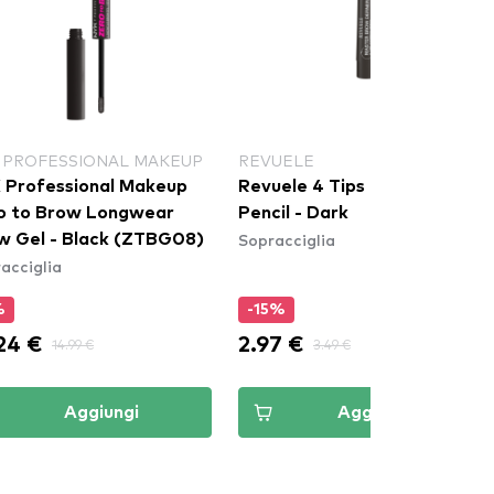
UELE
CATRICE
uele 4 Tips Eyebrow
CATRICE Brow Fix Soap
il - Dark
Stylist - 050 Warm Brown
acciglia
Sopracciglia
5%
-5%
7 €
4.74 €
3.49 €
4.99 €
Aggiungi
Aggiungi