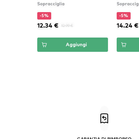
Sopracciglia
Sopraccig
(ZTBG0
-5%
-5%
12.34 €
14.24 €
12.99 €
Aggiungi
GARANZIA DI RIMBORSO