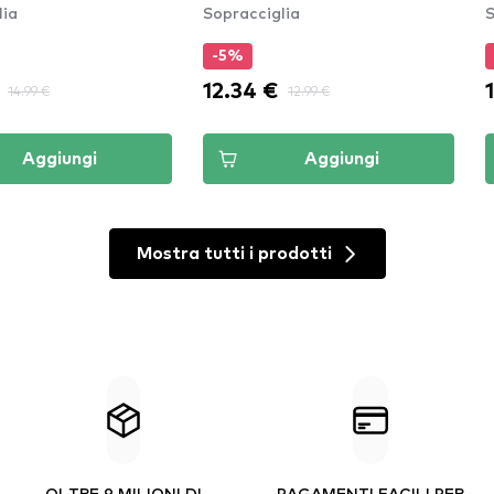
lia
Sopracciglia
S
4)
-5%
12.34 €
14.99 €
12.99 €
Aggiungi
Aggiungi
Mostra tutti i prodotti
OLTRE 9 MILIONI DI
PAGAMENTI FACILI PER