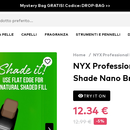
Mystery Bag GRATIS! Codice: DROP-BAG >>
A PELLE
CAPELLI
FRAGRANZA
STRUMENTI E PENNELLI
D
Home
/
NYX Professional
NYX Professio
Shade Nano Bro
TRY IT ON
12.34 €
12.99 €
-5%