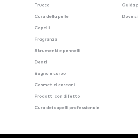
Trucco
Guida 
Cura della pelle
Dove si
Capelli
Fragranza
Strumenti e pennelli
Denti
Bagno e corpo
Cosmetici coreani
Prodotti con difetto
Cura dei capelli professionale