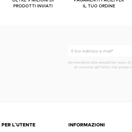
PRODOTTI INVIATI
IL TUO ORDINE
Iscrivendomi alla newsletter sono d
al corrente del fatto che posso r
 PER L'UTENTE
INFORMAZIONI