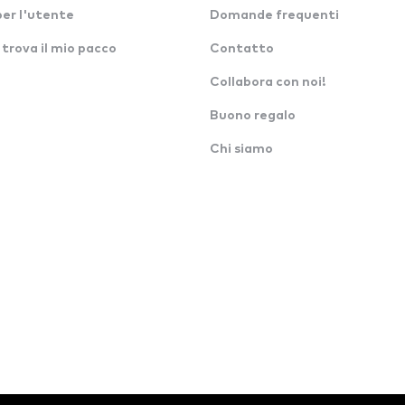
per l'utente
Domande frequenti
 trova il mio pacco
Contatto
Collabora con noi!
Buono regalo
Chi siamo