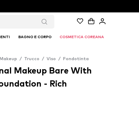
ENTI
BAGNO E CORPO
COSMETICA COREANA
 Makeup
/
Trucco
/
Viso
/
Fondotinta
nal Makeup Bare With
oundation - Rich