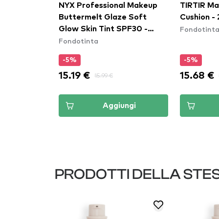
al Makeup
NYX Professional Makeup
TIRTIR Ma
do - Can't
Buttermelt Glaze Soft
Fondotint
 Full
Glow Skin Tint SPF30 -
Fondotinta
ation -
Cashew Butta
-5%
-5%
15.19 €
15.68 €
15.99 €
ungi
Aggiungi
PRODOTTI DELLA STE