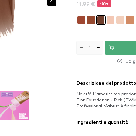
11.99 €
-5%
La g
Descrizione del prodott
Novità! L'amatissimo prodo
Tint Foundation - Rich (BWM
Professional Makeup è final
Ingredienti e quantità