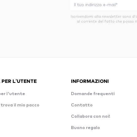
Iscrivendomi alla newsletter sono d
al corrente del fatto che posso r
 PER L'UTENTE
INFORMAZIONI
per l'utente
Domande frequenti
 trova il mio pacco
Contatto
Collabora con noi!
Buono regalo