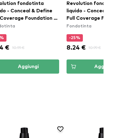
olution fondotinta
Revolution fondotinta
ido - Conceal & Define
liquido - Conceal & Define
l Coverage Foundation -
Full Coverage Foundation -
dotinta
Fondotinta
F4
5%
-25%
4 €
8.24 €
10.99 €
10.99 €
Aggiungi
Aggiungi