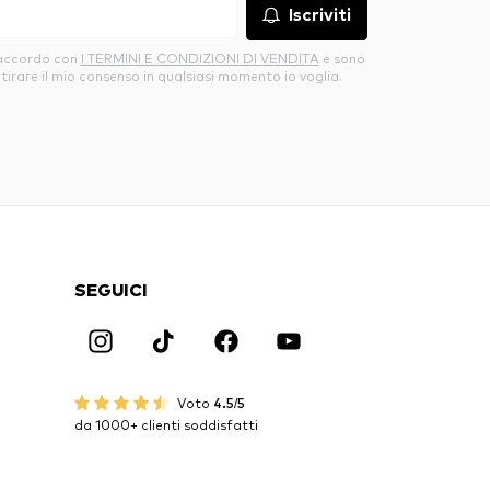
Iscriviti
’accordo con
I TERMINI E CONDIZIONI DI VENDITA
e sono
itirare il mio consenso in qualsiasi momento io voglia.
SEGUICI
Voto
4.5/5
da 1000+ clienti soddisfatti