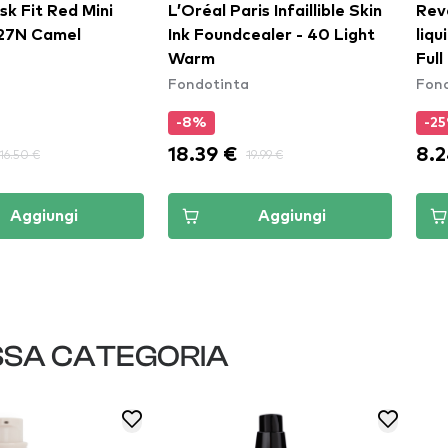
sk Fit Red Mini
L’Oréal Paris Infaillible Skin
Rev
Cushion - 27N Camel
Ink Foundcealer - 40 Light
liqu
a
Warm
Ful
Fondotinta
Fon
F5
-8%
-2
18.39 €
8.2
16.50 €
19.99 €
Aggiungi
Aggiungi
SSA CATEGORIA