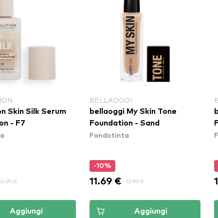
ION
BELLAOGGI
n Skin Silk Serum
bellaoggi My Skin Tone
on - F7
Foundation - Sand
F
ta
Fondotinta
-10%
11.69 €
12.99 €
12.99 €
Aggiungi
Aggiungi