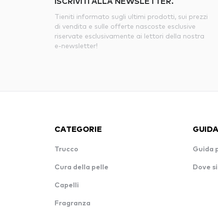
ISCRIVITI ALLA NEWSLETTER.
Tieniti informato sugli ultimi prodotti, sui prezzi
di vendita e sulle offerte nascoste esclusive
riservate esclusivamente ai lettori della nostra
e-newsletter!
CATEGORIE
GUIDA
Trucco
Guida 
Cura della pelle
Dove si
Capelli
Fragranza