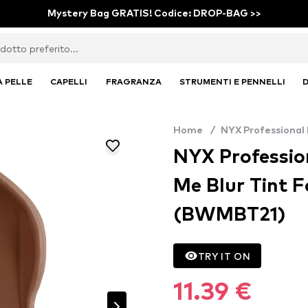
Mystery Bag GRATIS! Codice: DROP-BAG >>
A PELLE
CAPELLI
FRAGRANZA
STRUMENTI E PENNELLI
D
Home
/
NYX Professional
NYX Professio
Me Blur Tint F
(BWMBT21)
TRY IT ON
11.39 €