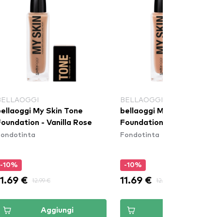
BELLAOGGI
BELLAOGGI
bellaoggi My Skin Tone
bellaoggi My Skin Tone
oundation - Vanilla Rose
Foundation - Vanilla
Fondotinta
Fondotinta
-10%
-10%
11.69 €
11.69 €
12.99 €
12.99 €
Aggiungi
Aggiungi