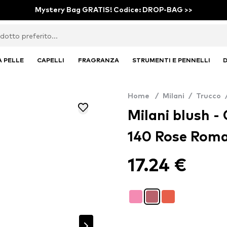
Mystery Bag GRATIS! Codice: DROP-BAG >>
A PELLE
CAPELLI
FRAGRANZA
STRUMENTI E PENNELLI
D
Home
/
Milani
/
Trucco
Milani blush -
140 Rose Rom
17.24 €