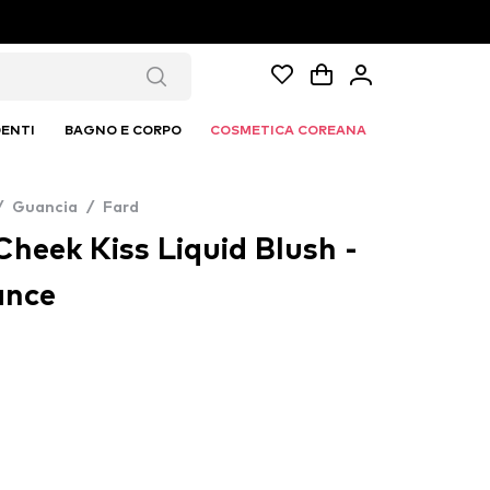
ENTI
BAGNO E CORPO
COSMETICA COREANA
/
Guancia
/
Fard
 Cheek Kiss Liquid Blush -
ance