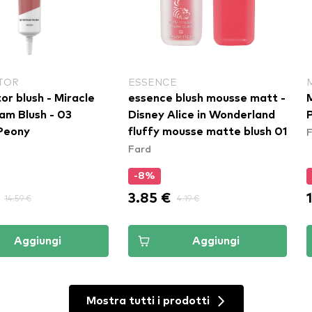
TOR
ESSENCE
r blush - Miracle
essence blush mousse matt -
am Blush - 03
Disney Alice in Wonderland
P
Peony
fluffy mousse matte blush 01
Fard
-8%
3.85 €
14.59 €
4.19 €
Aggiungi
Aggiungi
Mostra tutti i prodotti