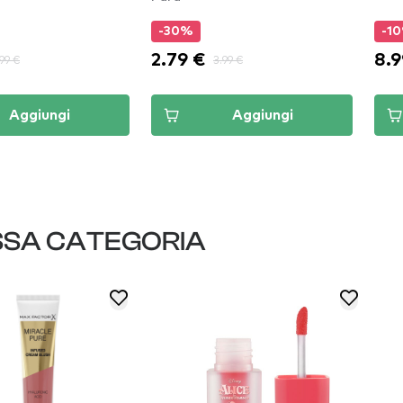
-10%
-5
8.99 €
13.
99 €
9.99 €
Aggiungi
Aggiungi
SSA CATEGORIA