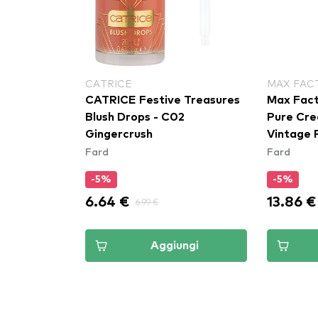
CATRICE
MAX FAC
CATRICE Festive Treasures
Max Facto
Blush Drops - C02
Pure Cre
Gingercrush
Vintage 
Fard
Fard
-5%
-5%
6.64 €
13.86 €
6.99 €
Aggiungi