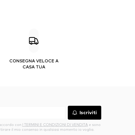
CONSEGNA VELOCE A
CASA TUA
Iscriviti
’accordo con
I TERMINI E CONDIZIONI DI VENDITA
e sono
itirare il mio consenso in qualsiasi momento io voglia.