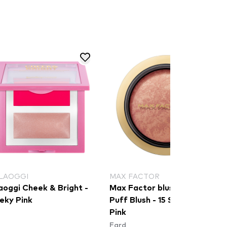
 FACTOR
NYX PROFESSIONAL MAKEUP
 Factor blush - Crème
NYX Professional Makeup
 Blush - 15 Seductive
Buttermelt Blush - All The
k
Butta​
d
Fard