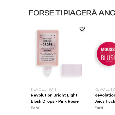
FORSE TI PIACERÀ AN
REVOLUTION
LOVELY
t Light
Revolution Mousse Blusher -
Lovely bl
nk Rosie
Juicy Fuchsia Pink
Blusher Na
Fard
(CEL39N6
Fard