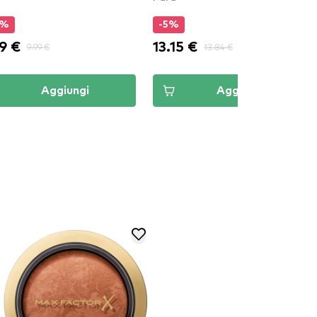
%
-5%
15 €
12.34 €
13.84 €
12.99 €
Aggiungi
Aggiungi