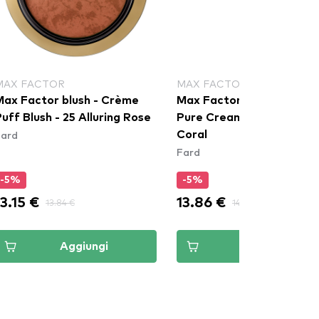
MAX FACTOR
MAX FACTOR
Max Factor blush - Crème
Max Factor blush - Miracl
uff Blush - 25 Alluring Rose
Pure Cream Blush - 02 Sun
Fard
Coral
Fard
-5%
-5%
13.15 €
13.86 €
13.84 €
14.59 €
Aggiungi
Aggiungi