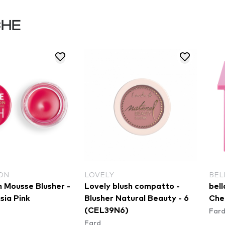
CHE
BELLAOGGI
MAX
ush compatto -
bellaoggi Cheek & Bright -
Max
tural Beauty - 6
Cheeky Pink
Puff
Fard
)
Pin
Far