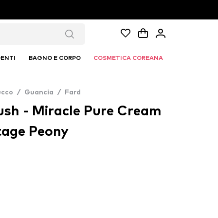
ENTI
BAGNO E CORPO
COSMETICA COREANA
ucco
/
Guancia
/
Fard
ush - Miracle Pure Cream
ntage Peony