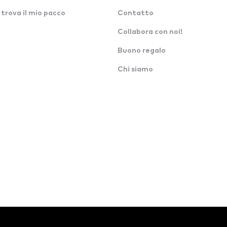
 trova il mio pacco
Contatto
Collabora con noi!
Buono regalo
Chi siamo