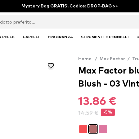
Mystery Bag GRATIS! Codice: DROP-BAG >>
A PELLE
CAPELLI
FRAGRANZA
STRUMENTI E PENNELLI
D
Home
/
Max Factor
/
Tr
Max Factor bl
Blush - 03 Vi
13.86 €
14.59 €
-5%