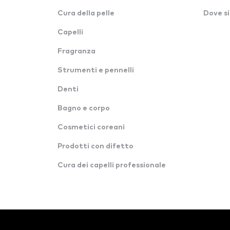
Cura della pelle
Dove si
Capelli
Fragranza
Strumenti e pennelli
Denti
Bagno e corpo
Cosmetici coreani
Prodotti con difetto
Cura dei capelli professionale