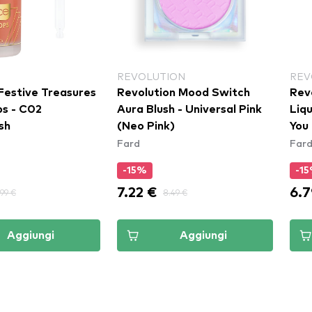
REVOLUTION
REV
estive Treasures
Revolution Mood Switch
Rev
ps - C02
Aura Blush - Universal Pink
Liquid B
sh
(Neo Pink)
You
Fard
Far
-15%
-1
7.22 €
6.7
.99 €
8.49 €
Aggiungi
Aggiungi