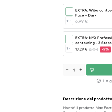
EXTRA: Wibo contour
Face – Dark
6.99 €
1
EXTRA: NYX Professi
contouring - 3 Steps
Palette – Fair (3STS
1
13.29 €
13.99 €
-5%
La g
Descrizione del prodott
Novità! Il prodotto Max Fact