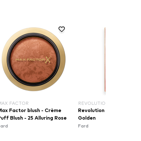
MAX FACTOR
REVOLUTION PRO
Max Factor blush - Crème
Revolution Pro Blush Duo 
uff Blush - 25 Alluring Rose
Golden
Fard
Fard