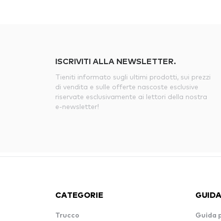
ISCRIVITI ALLA NEWSLETTER.
Tieniti informato sugli ultimi prodotti, sui prezzi
di vendita e sulle offerte nascoste esclusive
riservate esclusivamente ai lettori della nostra
e-newsletter!
CATEGORIE
GUIDA
Trucco
Guida 