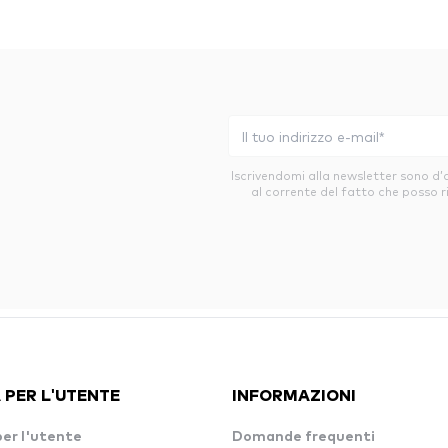
Iscrivendomi alla newsletter sono d
al corrente del fatto che posso r
 PER L'UTENTE
INFORMAZIONI
per l'utente
Domande frequenti