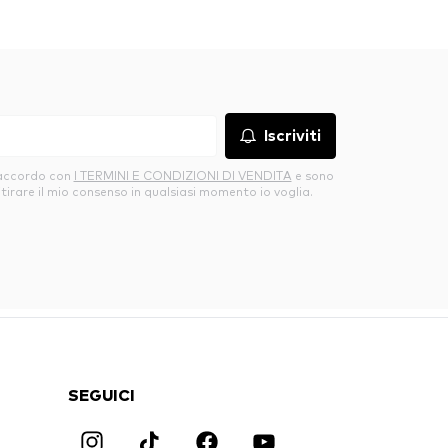
Iscriviti
’accordo con
I TERMINI E CONDIZIONI DI VENDITA
e sono
itirare il mio consenso in qualsiasi momento io voglia.
SEGUICI