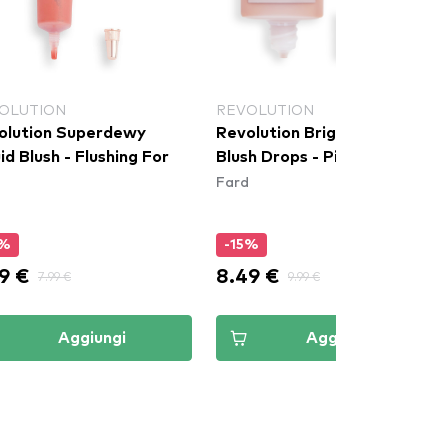
OLUTION
REVOLUTION
olution Superdewy
Revolution Bright Light
lush - Flushing For
Blush Drops - Pink Rosie
Fard
d
5%
-15%
9 €
8.49 €
7.99 €
9.99 €
Aggiungi
Aggiungi