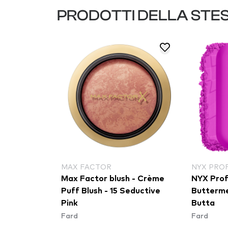
PRODOTTI DELLA STE
MAX FACTOR
NYX PRO
Max Factor blush - Crème
NYX Prof
Puff Blush - 15 Seductive
Buttermel
Pink
Butta​
Fard
Fard