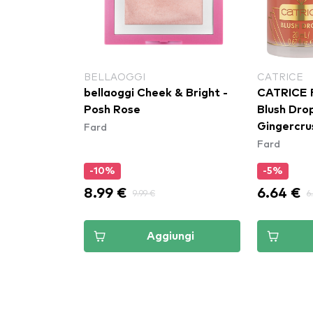
BELLAOGGI
CATRICE
mpatto -
bellaoggi Cheek & Bright -
CATRICE F
 Beauty - 4
Posh Rose
Blush Dro
Fard
Gingercru
Fard
-10%
-5%
8.99 €
6.64 €
9.99 €
6
ungi
Aggiungi