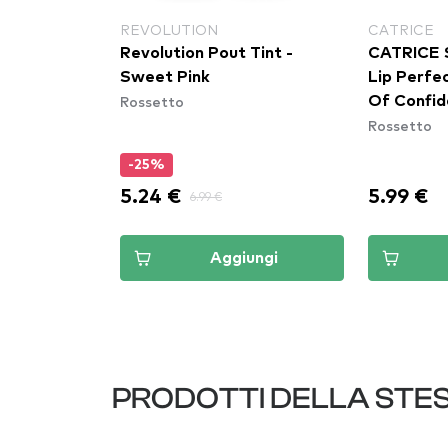
REVOLUTION
CATRICE
etto -
Revolution Pout Tint -
CATRICE 
stick - 015
Sweet Pink
Lip Perfe
Rossetto
Of Confi
Rossetto
-25%
5.24 €
5.99 €
6.99 €
ungi
Aggiungi
PRODOTTI DELLA STE