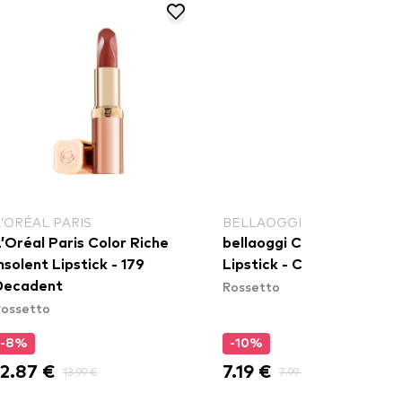
L’ORÉAL PARIS
BELLAOGGI
’Oréal Paris Color Riche
bellaoggi Color Pump
nsolent Lipstick - 179
Lipstick - Chelsea Girl
Rossetto
Decadent
ossetto
-8%
-10%
12.87 €
7.19 €
13.99 €
7.99 €