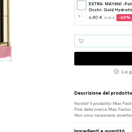
EXTRA: MAYANI -Patc
Occhi- Gold Hydrati
1
4.80 €
11.99 €
-60%
La g
Descrizione del prodott
Novità! Il prodotto Max Facto
Pink della marca Max Factor
Non sono necessarie avvertenz
Ingredienti e quantità