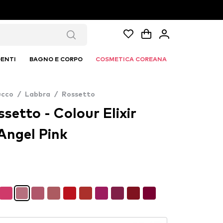
ENTI
BAGNO E CORPO
COSMETICA COREANA
ucco
/
Labbra
/
Rossetto
setto - Colour Elixir
 Angel Pink