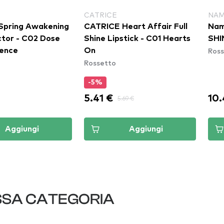
CATRICE
NA
Spring Awakening
CATRICE Heart Affair Full
Na
ctor - C02 Dose
Shine Lipstick - C01 Hearts
SHI
Ross
dence
On
Rossetto
-5%
5.41 €
10.
5.69 €
Aggiungi
Aggiungi
SSA CATEGORIA