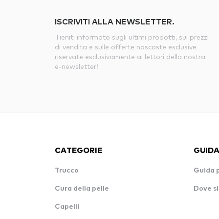
ISCRIVITI ALLA NEWSLETTER.
Tieniti informato sugli ultimi prodotti, sui prezzi
di vendita e sulle offerte nascoste esclusive
riservate esclusivamente ai lettori della nostra
e-newsletter!
CATEGORIE
GUIDA
Trucco
Guida 
Cura della pelle
Dove si
Capelli