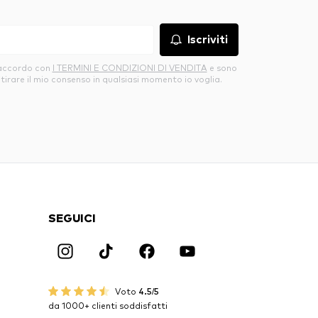
Iscriviti
’accordo con
I TERMINI E CONDIZIONI DI VENDITA
e sono
itirare il mio consenso in qualsiasi momento io voglia.
SEGUICI
Voto
4.5/5
da 1000+ clienti soddisfatti