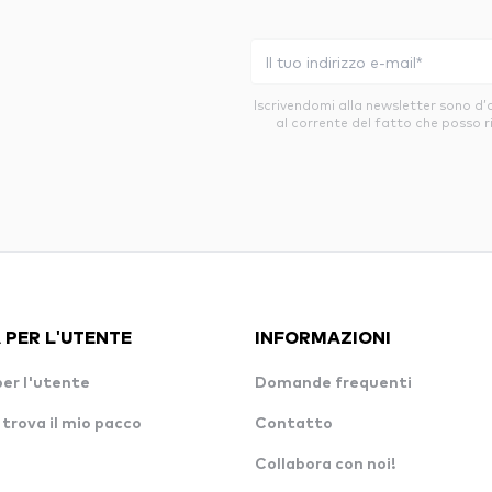
Iscrivendomi alla newsletter sono d
al corrente del fatto che posso r
 PER L'UTENTE
INFORMAZIONI
per l'utente
Domande frequenti
 trova il mio pacco
Contatto
Collabora con noi!