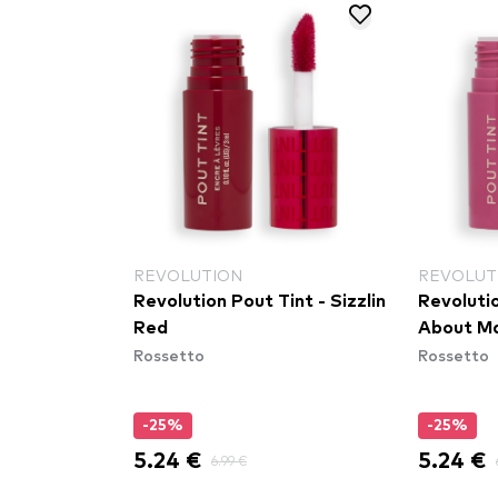
REVOLUTION
REVOLUT
Revolution Pout Tint - Sizzlin
Revoluti
Red
About M
Rossetto
Rossetto
-25%
-25%
5.24 €
5.24 €
6.99 €