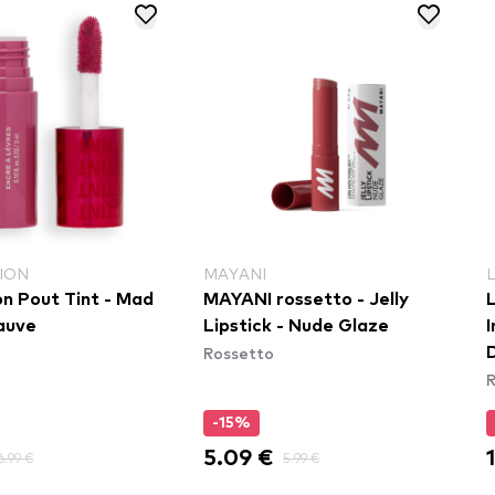
ION
MAYANI
on Pout Tint - Mad
MAYANI rossetto - Jelly
L
auve
Lipstick - Nude Glaze
I
Rossetto
R
-15%
5.09 €
6.99 €
5.99 €