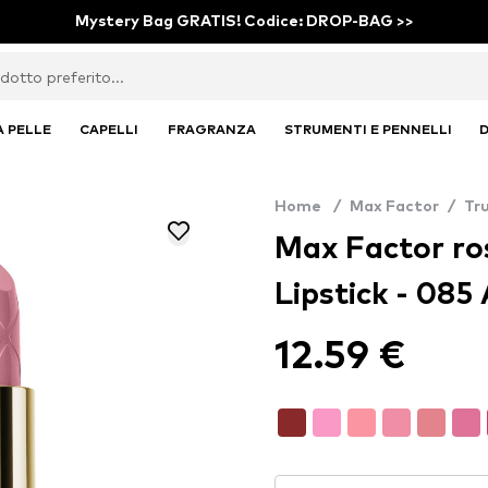
Mystery Bag GRATIS! Codice: DROP-BAG >>
A PELLE
CAPELLI
FRAGRANZA
STRUMENTI E PENNELLI
D
Home
/
Max Factor
/
Tr
Max Factor ros
Lipstick - 085
12.59 €