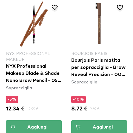
NYX PROFESSIONAL
BOURJOIS PARIS
MAKEUP
Bourjois Paris matita
NYX Professional
per sopracciglia - Brow
Makeup Blade & Shade
Reveal Precision - 003
Nano Brow Pencil - 05
Sopracciglia
Medium Brown
Sopracciglia
Auburn
-5%
-10%
12.34 €
12.99 €
8.72 €
9.69 €
Aggiungi
Aggiungi