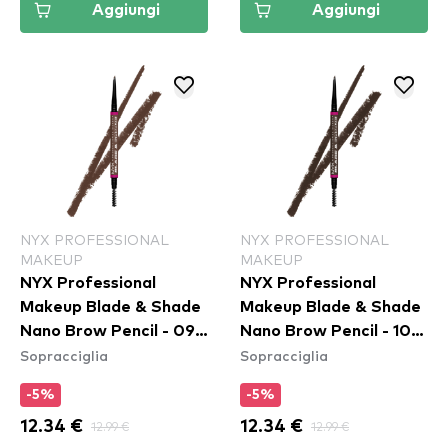
Aggiungi
Aggiungi
NYX PROFESSIONAL
NYX PROFESSIONAL
MAKEUP
MAKEUP
NYX Professional
NYX Professional
Makeup Blade & Shade
Makeup Blade & Shade
Nano Brow Pencil - 09
Nano Brow Pencil - 10
Sopracciglia
Sopracciglia
Brunette
Espresso
-5%
-5%
12.34 €
12.99 €
12.34 €
12.99 €