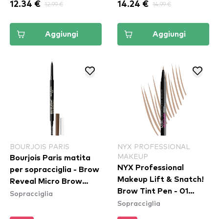
12.34 €
12.99 €
14.24 €
14.99 €
Aggiungi
Aggiungi
BOURJOIS PARIS
NYX PROFESSIONAL
MAKEUP
Bourjois Paris matita
NYX Professional
per sopracciglia - Brow
Makeup Lift & Snatch!
Reveal Micro Brow
Brow Tint Pen - 01
Sopracciglia
Pencil - 01 Blond
Sopracciglia
Blonde (LAS01)