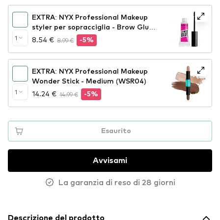
EXTRA: NYX Professional Makeup
styler per sopracciglia - Brow Glue
Instant Brow Styler
1
8.54 €
8.99 €
-5%
EXTRA: NYX Professional Makeup
Wonder Stick - Medium (WSR04)
1
14.24 €
14.99 €
-5%
Esaurito
Avvisami
La garanzia di reso di 28 giorni
Descrizione del prodotto