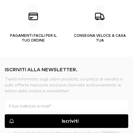
PAGAMENTI FACILI PER IL
CONSEGNA VELOCE A CASA
TUO ORDINE
TUA
ISCRIVITI ALLA NEWSLETTER.
Tieniti informato sugli ultimi prodotti, sui prezzi di vendita e
sulle offerte nascoste esclusive riservate esclusivamente ai
lettori della nostra e-newsletter!
Iscriviti
Iscrivendomi alla newsletter sono d’accordo con
I TERMINI E