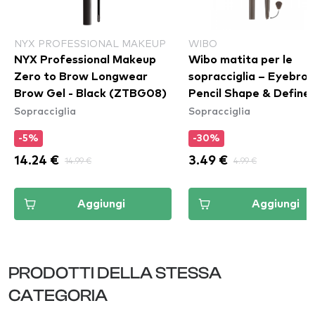
NYX PROFESSIONAL MAKEUP
WIBO
NYX Professional Makeup
Wibo matita per le
Zero to Brow Longwear
sopracciglia – Eyebrow
Brow Gel - Black (ZTBG08)
Pencil Shape & Define 
Sopracciglia
Sopracciglia
-5%
-30%
14.24 €
14.99 €
3.49 €
4.99 €
Aggiungi
Aggiungi
PRODOTTI DELLA STESSA
CATEGORIA