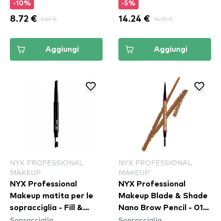
-10%
-5%
8.72 €
9.69 €
14.24 €
14.99 €
Aggiungi
Aggiungi
NYX PROFESSIONAL
NYX PROFESSIONAL
MAKEUP
MAKEUP
NYX Professional
NYX Professional
Makeup matita per le
Makeup Blade & Shade
sopracciglia - Fill &
Nano Brow Pencil - 01
Sopracciglia
Sopracciglia
Fluff Eyebrow Pomade
Ash Blonde