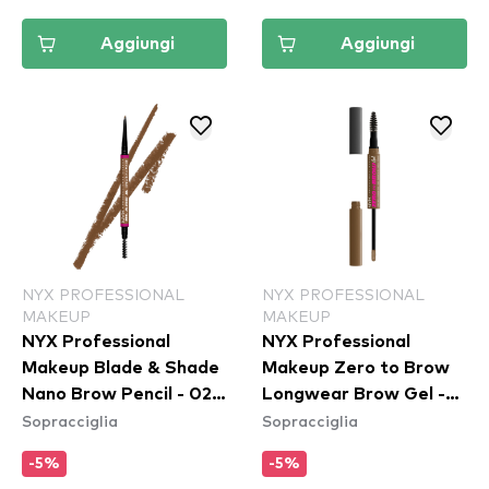
Aggiungi
Aggiungi
NYX PROFESSIONAL
NYX PROFESSIONAL
MAKEUP
MAKEUP
NYX Professional
NYX Professional
Makeup Blade & Shade
Makeup Zero to Brow
Nano Brow Pencil - 02
Longwear Brow Gel -
Sopracciglia
Sopracciglia
Blonde
Taupe (ZTBG03)
-5%
-5%