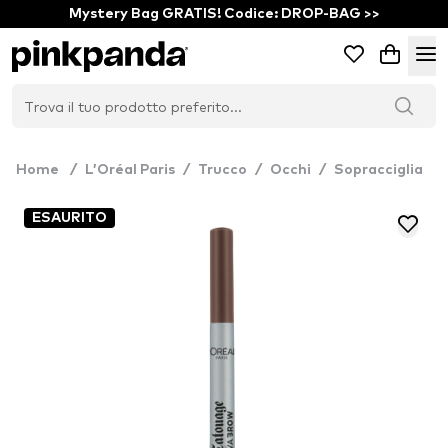
Mystery Bag GRATIS! Codice: DROP-BAG >>
Home
/
L’Oréal Paris
/
Trucco
/
Occhi
/
Sopracciglia
ESAURITO