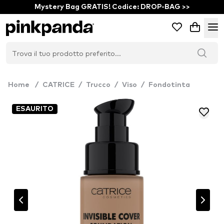
Mystery Bag GRATIS! Codice: DROP-BAG >>
Home
/
CATRICE
/
Trucco
/
Viso
/
Fondotinta
ESAURITO