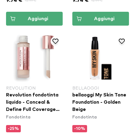
9.74 €
12.99 €
9.74 €
12.99 €
Aggiungi
Aggiungi
REVOLUTION
BELLAOGGI
Revolution fondotinta
bellaoggi My Skin Tone
liquido - Conceal &
Foundation - Golden
Define Full Coverage
Beige
Fondotinta
Fondotinta
Foundation - F1
-25%
-10%