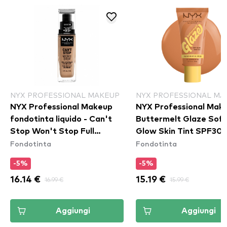
NYX PROFESSIONAL MAKEUP
NYX PROFESSIONAL MA
NYX Professional Makeup
NYX Professional Mak
fondotinta liquido - Can't
Buttermelt Glaze Soft
Stop Won't Stop Full
Glow Skin Tint SPF30 
Fondotinta
Fondotinta
Coverage Foundation -
Cashew Butta
Classic Tan
-5%
-5%
16.14 €
16.99 €
15.19 €
15.99 €
Aggiungi
Aggiungi