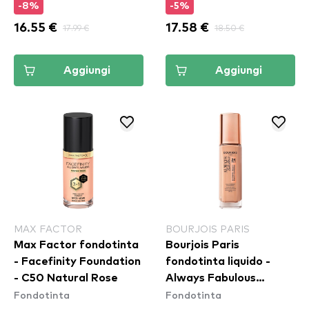
-8%
-5%
16.55 €
17.99 €
17.58 €
18.50 €
Aggiungi
Aggiungi
MAX FACTOR
BOURJOIS PARIS
Max Factor fondotinta
Bourjois Paris
- Facefinity Foundation
fondotinta liquido -
- C50 Natural Rose
Always Fabulous
Fondotinta
Fondotinta
Foundation - 300 Rose