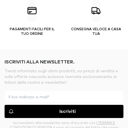
PAGAMENTI FACILI PER IL
CONSEGNA VELOCE A CASA
TUO ORDINE
TUA
ISCRIVITI ALLA NEWSLETTER.
Tieniti informato sugli ultimi prodotti, sui prezzi di vendita e
sulle offerte nascoste esclusive riservate esclusivamente ai
lettori della nostra e-newsletter!
Iscriviti
Iscrivendomi alla newsletter sono d’accordo con
I TERMINI E
CONDIZIONI DI VENDITA
e sono al corrente del fatto che posso