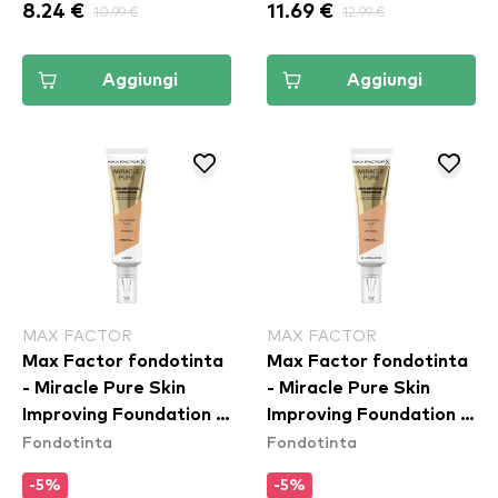
8.24 €
10.99 €
11.69 €
12.99 €
Aggiungi
Aggiungi
MAX FACTOR
MAX FACTOR
Max Factor fondotinta
Max Factor fondotinta
- Miracle Pure Skin
- Miracle Pure Skin
Improving Foundation -
Improving Foundation -
Fondotinta
Fondotinta
55 Beige
50 Natural Rose
-5%
-5%