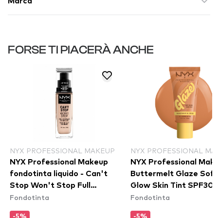
Marca
FORSE TI PIACERÀ ANCHE
NYX PROFESSIONAL MAKEUP
NYX PROFESSIONAL MA
NYX Professional Makeup
NYX Professional Mak
fondotinta liquido - Can't
Buttermelt Glaze Soft
Stop Won't Stop Full
Glow Skin Tint SPF30 
Fondotinta
Fondotinta
Coverage Foundation -
Cashew Butta
Light Porcelain
-5%
-5%