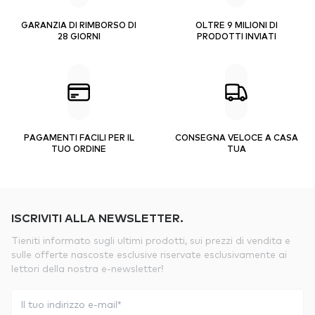
GARANZIA DI RIMBORSO DI
OLTRE 9 MILIONI DI
28 GIORNI
PRODOTTI INVIATI
PAGAMENTI FACILI PER IL
CONSEGNA VELOCE A CASA
TUO ORDINE
TUA
ISCRIVITI ALLA NEWSLETTER.
Tieniti informato sugli ultimi prodotti, sui prezzi di vendita e
sulle offerte nascoste esclusive riservate esclusivamente ai
lettori della nostra e-newsletter!