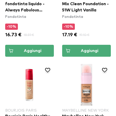
fondotinta liquido -
Mix Clean Foundation -
Always Fabulous
51W Light Vanilla
Fondotinta
Fondotinta
Foundation - 120 Light
Ivory
-10%
-10%
16.73 €
18.59 €
17.19 €
19.10 €
Aggiungi
Aggiungi
BOURJOIS PARIS
MAYBELLINE NEW YORK