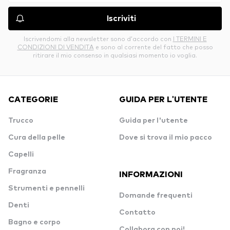
Iscriviti
Iscrivendomi alla newsletter sono d’accordo con
I TERMINI E
CONDIZIONI DI VENDITA
e sono al corrente del fatto che posso
ritirare il mio consenso in qualsiasi momento io voglia.
CATEGORIE
GUIDA PER L'UTENTE
Trucco
Guida per l'utente
Cura della pelle
Dove si trova il mio pacco
Capelli
Fragranza
INFORMAZIONI
Strumenti e pennelli
Domande frequenti
Denti
Contatto
Bagno e corpo
Collabora con noi!