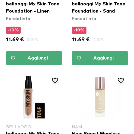
bellaoggi My Skin Tone
bellaoggi My Skin Tone
Foundation - Linen
Foundation - Sand
Fondotinta
Fondotinta
-10%
-10%
11.69 €
12.99 €
11.69 €
12.99 €
Aggiungi
Aggiungi
BELLAOGGI
NAM
bellaoggi My Skin Tone
Nam Smart Flawless