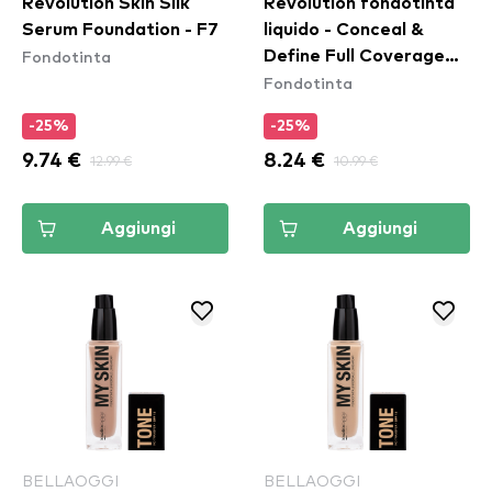
Revolution Skin Silk
Revolution fondotinta
Serum Foundation - F7
liquido - Conceal &
Fondotinta
Define Full Coverage
Fondotinta
Foundation - F1
-25%
-25%
9.74 €
12.99 €
8.24 €
10.99 €
Aggiungi
Aggiungi
BELLAOGGI
BELLAOGGI