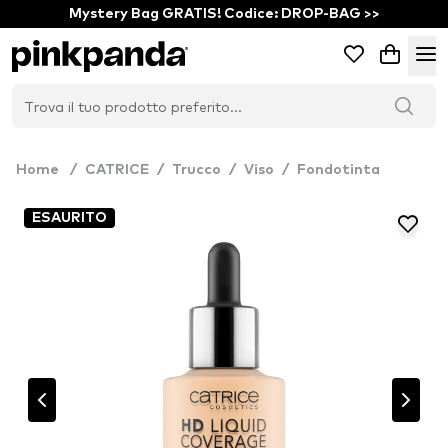
Mystery Bag GRATIS! Codice: DROP-BAG >>
Home
/
CATRICE
/
Trucco
/
Viso
/
Fondotinta
ESAURITO